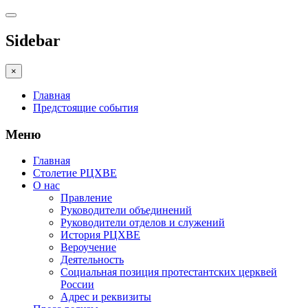
Sidebar
×
Главная
Предстоящие события
Меню
Главная
Столетие РЦХВЕ
О нас
Правление
Руководители объединений
Руководители отделов и служений
История РЦХВЕ
Вероучение
Деятельность
Социальная позиция протестантских церквей
России
Адрес и реквизиты