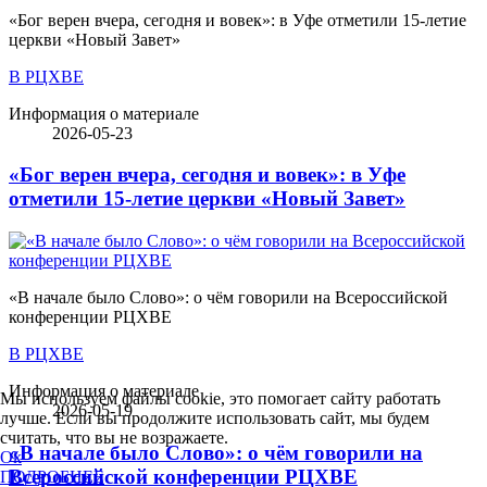
«Бог верен вчера, сегодня и вовек»: в Уфе отметили 15-летие
церкви «Новый Завет»
В РЦХВЕ
Информация о материале
2026-05-23
«Бог верен вчера, сегодня и вовек»: в Уфе
отметили 15-летие церкви «Новый Завет»
«В начале было Слово»: о чём говорили на Всероссийской
конференции РЦХВЕ
В РЦХВЕ
Информация о материале
Мы используем файлы cookie, это помогает сайту работать
2026-05-19
лучше. Если вы продолжите использовать сайт, мы будем
считать, что вы не возражаете.
«В начале было Слово»: о чём говорили на
Ok
Всероссийской конференции РЦХВЕ
ПОДРОБНЕЕ