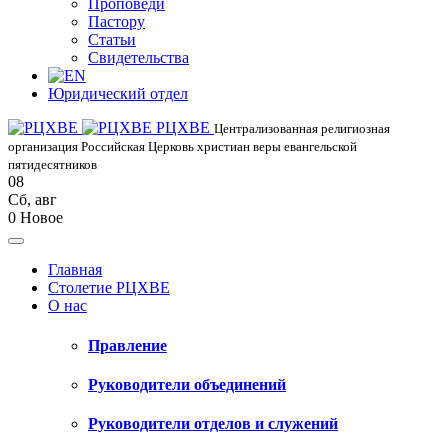
Проповеди
Пастору
Статьи
Свидетельства
Юридический отдел
РЦХВЕ
Централизованная религиозная
организация Российская Церковь христиан веры евангельской
пятидесятников
08
Сб
,
авг
0
Новое
Главная
Столетие РЦХВЕ
О нас
Правление
Руководители объединений
Руководители отделов и служений