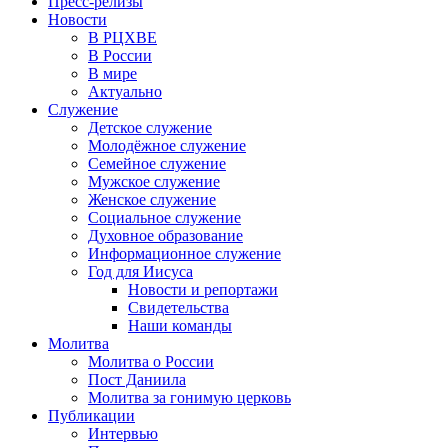
Пресс-релизы
Новости
В РЦХВЕ
В России
В мире
Актуально
Служение
Детское служение
Молодёжное служение
Семейное служение
Мужское служение
Женское служение
Социальное служение
Духовное образование
Информационное служение
Год для Иисуса
Новости и репортажи
Свидетельства
Наши команды
Молитва
Молитва о России
Пост Даниила
Молитва за гонимую церковь
Публикации
Интервью