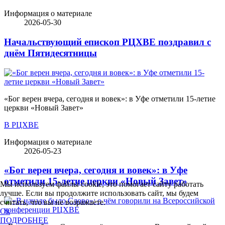
Информация о материале
2026-05-30
Начальствующий епископ РЦХВЕ поздравил с
днём Пятидесятницы
«Бог верен вчера, сегодня и вовек»: в Уфе отметили 15-летие
церкви «Новый Завет»
В РЦХВЕ
Информация о материале
2026-05-23
«Бог верен вчера, сегодня и вовек»: в Уфе
отметили 15-летие церкви «Новый Завет»
Мы используем файлы cookie, это помогает сайту работать
лучше. Если вы продолжите использовать сайт, мы будем
считать, что вы не возражаете.
Ok
ПОДРОБНЕЕ