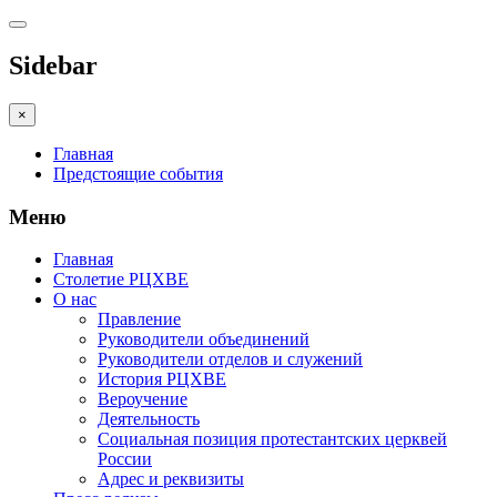
Sidebar
×
Главная
Предстоящие события
Меню
Главная
Столетие РЦХВЕ
О нас
Правление
Руководители объединений
Руководители отделов и служений
История РЦХВЕ
Вероучение
Деятельность
Социальная позиция протестантских церквей
России
Адрес и реквизиты