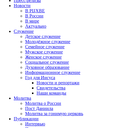
Пресс-релизы
Новости
В РЦХВЕ
В России
В мире
Актуально
Служение
Детское служение
Молодёжное служение
Семейное служение
Мужское служение
Женское служение
Социальное служение
Духовное образование
Информационное служение
Год для Иисуса
Новости и репортажи
Свидетельства
Наши команды
Молитва
Молитва о России
Пост Даниила
Молитва за гонимую церковь
Публикации
Интервью