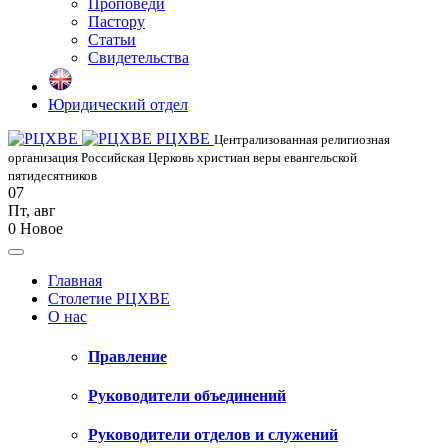
Проповеди
Пастору
Статьи
Свидетельства
Юридический отдел
РЦХВЕ
Централизованная религиозная
организация Российская Церковь христиан веры евангельской
пятидесятников
07
Пт
,
авг
0
Новое
Главная
Столетие РЦХВЕ
О нас
Правление
Руководители объединений
Руководители отделов и служений