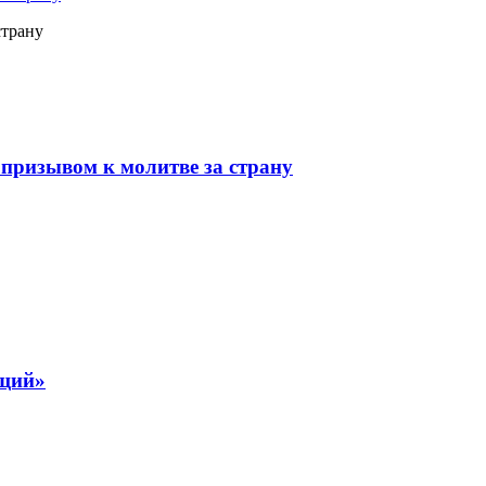
страну
призывом к молитве за страну
ящий»