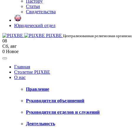
Пастору
Статьи
Свидетельства
Юридический отдел
РЦХВЕ
Централизованная религиозная организац
08
Сб
,
авг
0
Новое
Главная
Столетие РЦХВЕ
О нас
Правление
Руководители объединений
Руководители отделов и служений
Деятельность