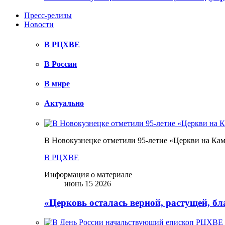
Пресс-релизы
Новости
В РЦХВЕ
В России
В мире
Актуально
В Новокузнецке отметили 95-летие «Церкви на Ка
В РЦХВЕ
Информация о материале
июнь 15 2026
«Церковь осталась верной, растущей, б