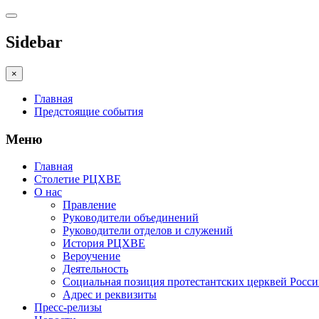
Sidebar
×
Главная
Предстоящие события
Меню
Главная
Столетие РЦХВЕ
О нас
Правление
Руководители объединений
Руководители отделов и служений
История РЦХВЕ
Вероучение
Деятельность
Социальная позиция протестантских церквей Росс
Адрес и реквизиты
Пресс-релизы