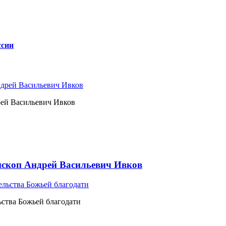
ссии
рей Васильевич Ивков
ископ Андрей Васильевич Ивков
ьства Божьей благодати