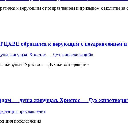
атился к верующим с поздравлением и призывом к молитве за 
 РЦХВЕ обратился к верующим с поздравлением и 
ша живущая. Христос — Дух животворящий»
«Адам — душа живущая. Христос — Дух животвор
ренция прославления