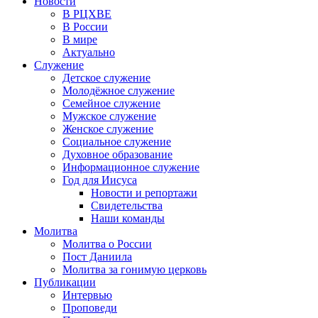
Новости
В РЦХВЕ
В России
В мире
Актуально
Служение
Детское служение
Молодёжное служение
Семейное служение
Мужское служение
Женское служение
Социальное служение
Духовное образование
Информационное служение
Год для Иисуса
Новости и репортажи
Свидетельства
Наши команды
Молитва
Молитва о России
Пост Даниила
Молитва за гонимую церковь
Публикации
Интервью
Проповеди