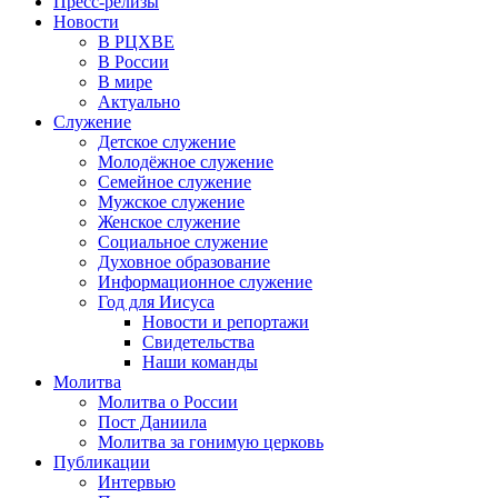
Пресс-релизы
Новости
В РЦХВЕ
В России
В мире
Актуально
Служение
Детское служение
Молодёжное служение
Семейное служение
Мужское служение
Женское служение
Социальное служение
Духовное образование
Информационное служение
Год для Иисуса
Новости и репортажи
Свидетельства
Наши команды
Молитва
Молитва о России
Пост Даниила
Молитва за гонимую церковь
Публикации
Интервью