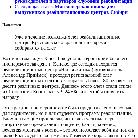
руководителей и партнеров служения реабилитации
Следующая статья
Миссионерская школа для
выпускников реабилитационных центров Сибири
Поделиться
Уже в течение нескольких лет реабилитационные
центры Красноярского края в летнее время
собираются на слет.
Вот и в этом году с 9 по 11 августа на территории бывшего
пионерского лагеря в г. Канске, где сегодня находится
реабилитационный центр «Новая жизнь» (руководитель
Александр Приймак), проходил региональный слет
реабилитационных центров. Собралось более 180 человек из
десяти различных центров. Девизом этого слета стали стихи
из 1 послания Коринфянам 9:24 «Бегите, чтобы получить
награду».
Это трехдневное мероприятие было предназначено не только
для служителей, но и для студентов программ реабилитации.
Вдохновляющие проповеди, интеллектуальные игры,
спортивные соревнования, общение, баня и, конечно,
вечерняя молитва у костра – это все позволяет ребятам понять
волю Божью для своей жизни. Изменение образа жизни в Его