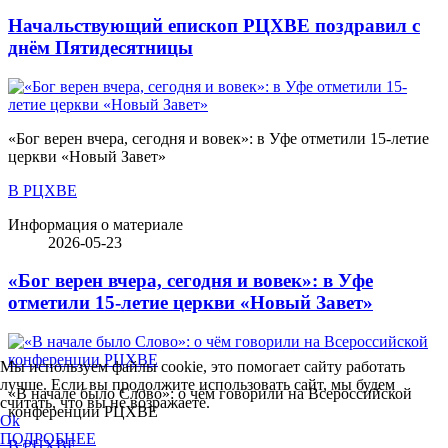
Начальствующий епископ РЦХВЕ поздравил с
днём Пятидесятницы
«Бог верен вчера, сегодня и вовек»: в Уфе отметили 15-летие
церкви «Новый Завет»
В РЦХВЕ
Информация о материале
2026-05-23
«Бог верен вчера, сегодня и вовек»: в Уфе
отметили 15-летие церкви «Новый Завет»
Мы используем файлы cookie, это помогает сайту работать
лучше. Если вы продолжите использовать сайт, мы будем
«В начале было Слово»: о чём говорили на Всероссийской
считать, что вы не возражаете.
конференции РЦХВЕ
Ok
ПОДРОБНЕЕ
В РЦХВЕ