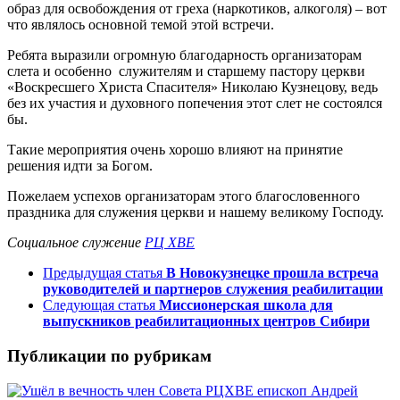
образ для освобождения от греха (наркотиков, алкоголя) – вот
что являлось основной темой этой встречи.
Ребята выразили огромную благодарность организаторам
слета и особенно служителям и старшему пастору церкви
«Воскресшего Христа Спасителя» Николаю Кузнецову, ведь
без их участия и духовного попечения этот слет не состоялся
бы.
Такие мероприятия очень хорошо влияют на принятие
решения идти за Богом.
Пожелаем успехов организаторам этого благословенного
праздника для служения церкви и нашему великому Господу.
Социальное служение
РЦ ХВЕ
Предыдущая статья
В Новокузнецке прошла встреча
руководителей и партнеров служения реабилитации
Следующая статья
Миссионерская школа для
выпускников реабилитационных центров Сибири
Публикации по рубрикам