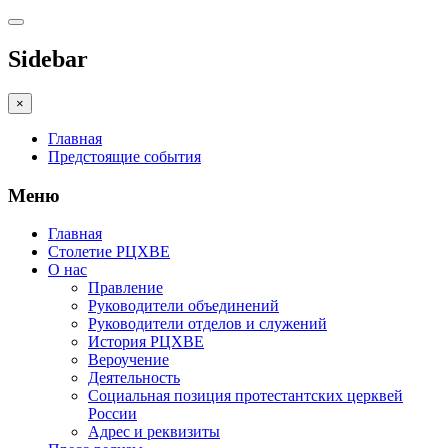
Sidebar
×
Главная
Предстоящие события
Меню
Главная
Столетие РЦХВЕ
О нас
Правление
Руководители объединений
Руководители отделов и служений
История РЦХВЕ
Вероучение
Деятельность
Социальная позиция протестантских церквей
России
Адрес и реквизиты