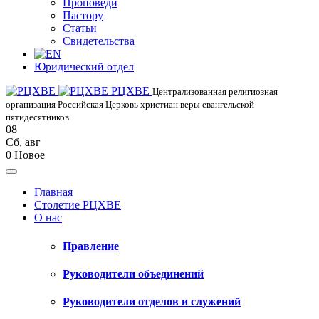
Проповеди
Пастору
Статьи
Свидетельства
Юридический отдел
РЦХВЕ
Централизованная религиозная
организация Российская Церковь христиан веры евангельской
пятидесятников
08
Сб
,
авг
0
Новое
Главная
Столетие РЦХВЕ
О нас
Правление
Руководители объединений
Руководители отделов и служений