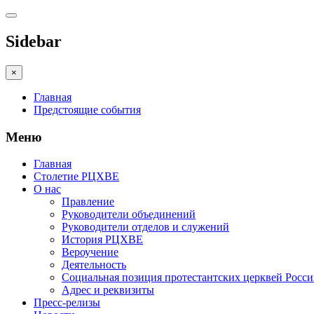
Sidebar
×
Главная
Предстоящие события
Меню
Главная
Столетие РЦХВЕ
О нас
Правление
Руководители объединений
Руководители отделов и служений
История РЦХВЕ
Вероучение
Деятельность
Социальная позиция протестантских церквей Росс
Адрес и реквизиты
Пресс-релизы