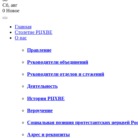
Сб
,
авг
0
Новое
Главная
Столетие РЦХВЕ
О нас
Правление
Руководители объединений
Руководители отделов и служений
Деятельность
История РЦХВЕ
Вероучение
Социальная позиция протестантских церквей Ро
Адрес и реквизиты