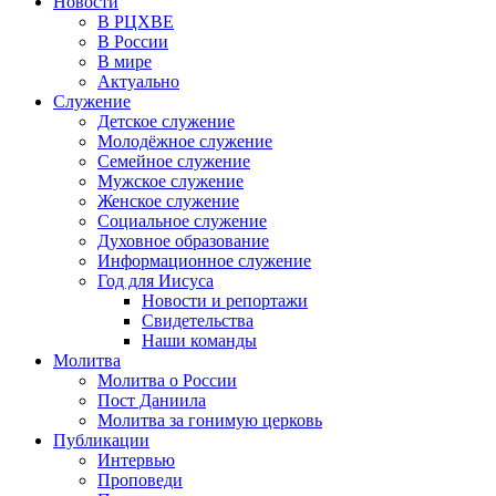
Новости
В РЦХВЕ
В России
В мире
Актуально
Служение
Детское служение
Молодёжное служение
Семейное служение
Мужское служение
Женское служение
Социальное служение
Духовное образование
Информационное служение
Год для Иисуса
Новости и репортажи
Свидетельства
Наши команды
Молитва
Молитва о России
Пост Даниила
Молитва за гонимую церковь
Публикации
Интервью
Проповеди