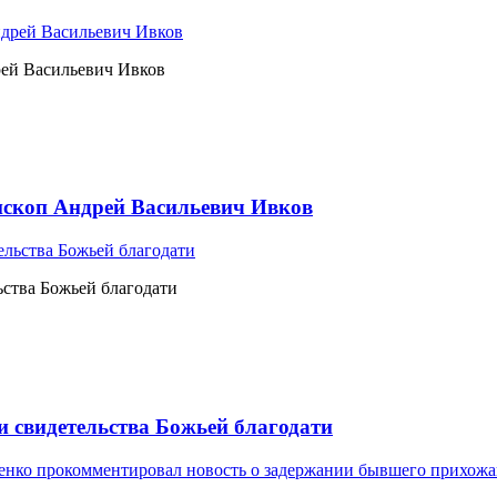
рей Васильевич Ивков
ископ Андрей Васильевич Ивков
ьства Божьей благодати
и свидетельства Божьей благодати