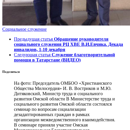
Социальное служение
Предыдущая статья
Обращение руководителя
социального служения РЦ ХВЕ В.И.Евчика. Декада
инвалидов, 1-10 декабря
Следующая статья
Служение благотворительной
помощи в Татарстане (ВИДЕО)
Поделиться
На фото: Председатель ОМБОО «Христианского
Общества Милосердия» И. В. Востриков и М.Ю.
Дитяковский, Министр труда и социального
развития Омской области В Министерстве труда и
социального развития Омской области состоялся
семинар по вопросам социализации
дезадаптированных граждан в рамках
организации межведомственного взаимодействия.
В семинаре приняли участие Омская