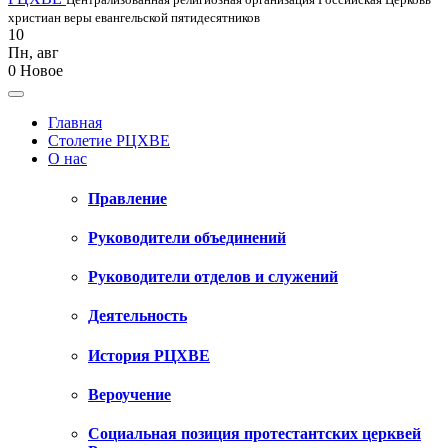
христиан веры евангельской пятидесятников
10
Пн
,
авг
0
Новое
Главная
Столетие РЦХВЕ
О нас
Правление
Руководители объединений
Руководители отделов и служений
Деятельность
История РЦХВЕ
Вероучение
Социальная позиция протестантских церквей