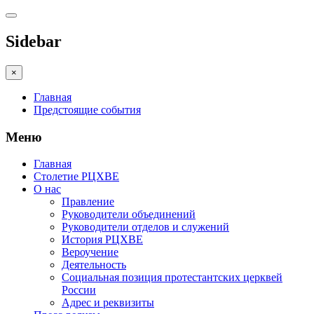
Sidebar
×
Главная
Предстоящие события
Меню
Главная
Столетие РЦХВЕ
О нас
Правление
Руководители объединений
Руководители отделов и служений
История РЦХВЕ
Вероучение
Деятельность
Социальная позиция протестантских церквей
России
Адрес и реквизиты