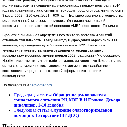
Количество граждан, освободившихся из мест лишения свободы и
получивших услуги в социальных учреждениях, в первом полугодии 2014
года по сравнению с аналогичным периодом прошлого года увеличилось в
3 раза (2013 – 210 чел., 2014 – 630 чел.). Большое увеличение количества
клиентов данной категории получилось благодаря комплексной
оперативно-профилактической операции УМВД «Контингент-Рецидив».
В работе с лицами без определенного места жительства и занятий
отмечена стабильность. В текущем году в учреждения обратились 838
человека, в прошедшем чуть больше тысячи – 1025. Некоторое
уменьшение количества клиентов данной категории связано с
проведением в осеннее-зимний период 2013 года акции «Милосердие».
Необходимо отметить, что в работе с данными клиентами более активно
оказываются услуги по восстановлению документов, содействию в
восстановлении родственных связей, оформлению пенсии и
инвалидности.
По материалам
help-omsk.org
Предыдущая статья
Обращение руководителя
социального служения РЦ ХВЕ В.И.Евчика. Декада
инвалидов, 1-10 декабря
Следующая статья
Служение благотворительной
помощи в Татарстане (ВИДЕО)
Публикации по рубрикам