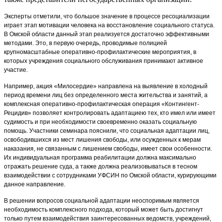
Эксперты отметили, что большое значение в процессе ресоциализации
играет этап мотивации человека на восстановление социального статуса.
В Омской области данный этап реализуется достаточно эффективными
методами. Это, в первую очередь, проводимые полицией
крупномасштабные оперативно-профилактические мероприятия, в
которых учреждения социального обслуживания принимают активное
участие.
Например, акция «Милосердие» направлена на выявление в холодный
период времени лиц без определенного места жительства и занятий, а
комплексная оперативно-профилактическая операция «Контингент-
Рецидив» позволяет контролировать адаптациею тех, кто имел или имеет
судимость и при необходимости своевременно оказать социальную
помощь. Участники семинара пояснили, что социальная адаптации лиц,
освободившихся из мест лишения свободы, или осужденных к мерам
наказания, не связанным с лишением свободы, имеет свои особенности.
Их индивидуальная программа реабилитации должна максимально
отражать решение суда, а также должна реализовываться в тесном
взаимодействии с сотрудниками УФСИН по Омской области, курирующими
данное направление.
В решении вопросов социальной адаптации неоспоримым является
необходимость комплексного подхода, который может быть достигнут
только путем взаимодействия заинтересованных ведомств, учреждений,