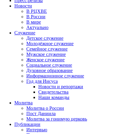
Пресс-релизы
Новости
В РЦХВЕ
В России
В мире
Актуально
Служение
Детское служение
Молодёжное служение
Семейное служение
Мужское служение
Женское служение
Социальное служение
Духовное образование
Информационное служение
Год для Иисуса
Новости и репортажи
Свидетельства
Наши команды
Молитва
Молитва о России
Пост Даниила
Молитва за гонимую церковь
Публикации
Интервью