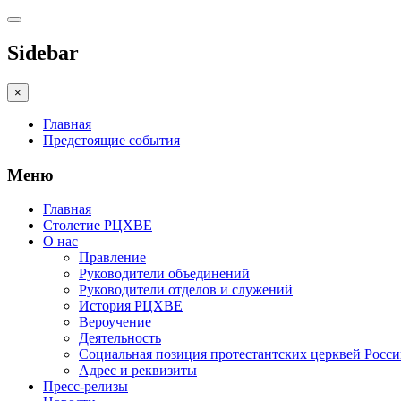
Sidebar
×
Главная
Предстоящие события
Меню
Главная
Столетие РЦХВЕ
О нас
Правление
Руководители объединений
Руководители отделов и служений
История РЦХВЕ
Вероучение
Деятельность
Социальная позиция протестантских церквей Росс
Адрес и реквизиты
Пресс-релизы