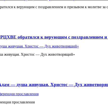
атился к верующим с поздравлением и призывом к молитве за 
 РЦХВЕ обратился к верующим с поздравлением и 
ша живущая. Христос — Дух животворящий»
«Адам — душа живущая. Христос — Дух животвор
ренция прославления