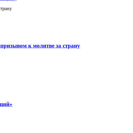
страну
призывом к молитве за страну
ящий»