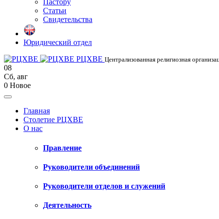
Пастору
Статьи
Свидетельства
Юридический отдел
РЦХВЕ
Централизованная религиозная организац
08
Сб
,
авг
0
Новое
Главная
Столетие РЦХВЕ
О нас
Правление
Руководители объединений
Руководители отделов и служений
Деятельность