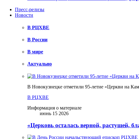
Пресс-релизы
Новости
В РЦХВЕ
В России
В мире
Актуально
В Новокузнецке отметили 95-летие «Церкви на Ка
В РЦХВЕ
Информация о материале
июнь 15 2026
«Церковь осталась верной, растущей, б