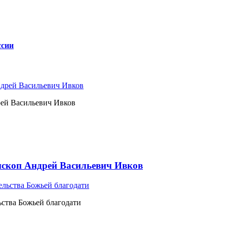
ссии
рей Васильевич Ивков
ископ Андрей Васильевич Ивков
ьства Божьей благодати