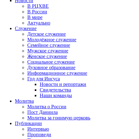
Новости
В РЦХВЕ
В России
В мире
Актуально
Служение
Детское служение
Молодёжное служение
Семейное служение
Мужское служение
Женское служение
Социальное служение
Духовное образование
Информационное служение
Год для Иисуса
Новости и репортажи
Свидетельства
Наши команды
Молитва
Молитва о России
Пост Даниила
Молитва за гонимую церковь
Публикации
Интервью
Проповеди