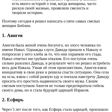
есть много историй о том, когда женщины, часто
рискуя своей жизнью, проявляли смелость и
творили историю.
Поэтому сегодня я решил написать о пяти самых смелых
женщин Библии.
1. Авигея
Авигея была женой очень богатого, но злого человека по
имени Навал. Однажды слуги Давида пришли к Навалу и
попросили у него хлеба за то, что они охраняли его стада.
Навал ответил им грубым отказом. Его поступок очень
сильно разозлил Давида, в результате чего он решил истребить
весь дом Навала. Узнав об этом происшествии, Авигея взяла
инициативу в свои руки и решила спасти ситуацию. Она села
на осла, взяла с собой разную еду и поехала навстречу Давиду
просить его простить надменность своего мужа. Своим
смелым поступком Авигея не только предотвратила гибель
своего дома, но и стала будущей царицей Израиля.
2. Есфирь
Через 5 лет после того, как Есфирь стала царицей, произошло