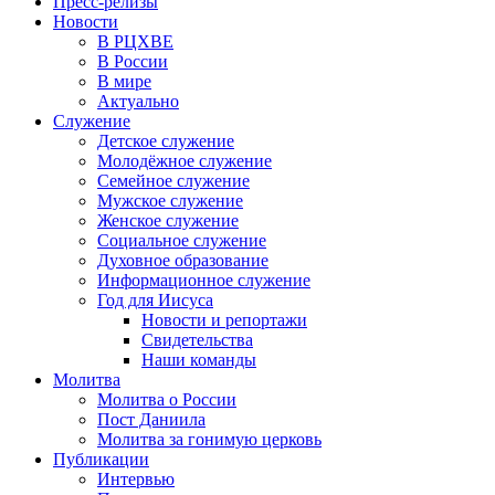
Пресс-релизы
Новости
В РЦХВЕ
В России
В мире
Актуально
Служение
Детское служение
Молодёжное служение
Семейное служение
Мужское служение
Женское служение
Социальное служение
Духовное образование
Информационное служение
Год для Иисуса
Новости и репортажи
Свидетельства
Наши команды
Молитва
Молитва о России
Пост Даниила
Молитва за гонимую церковь
Публикации
Интервью