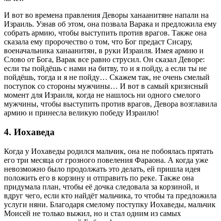
И вот во времена правления Деворы ханаанитяне напали на
Израиль. Узнав об этом, она позвала Варака и предложила ему
собрать армию, чтобы выступить против врагов. Также она
сказала ему пророчество о том, что Бог предаст Сисару,
военачальника ханаанитян, в руки Израиля. Имея армию и
Слово от Бога, Варак все равно струсил. Он сказал Деворе:
если ты пойдёшь с нами на битву, то и я пойду, а если ты не
пойдёшь, тогда и я не пойду… Скажем так, не очень смелый
поступок со стороны мужчины… И вот в самый кризисный
момент для Израиля, когда не нашлось ни одного смелого
мужчины, чтобы выступить против врагов, Девора возглавила
армию и принесла великую победу Израилю!
4. Иохаведа
Когда у Иохаведы родился мальчик, она не побоялась прятать
его три месяца от грозного повеления Фараона. А когда уже
невозможно было продолжать это делать, ей пришла идея
положить его в корзину и отправить по реке. Также она
придумала план, чтобы её дочка следовала за корзиной, и
вдруг чего, если кто найдёт мальчика, то чтобы та предложила
услуги няни. Благодаря смелому поступку Иохаведы, мальчик
Моисей не только выжил, но и стал одним из самых