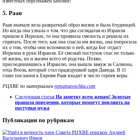
известных персонажей Библии!
5. Раав
Раав вначале вела развратный образ жизни и была блудницей.
Но когда она узнала о том, что два соглядатая из Израиля
пришли в Иерихон, то она проявила смелость и решила их
спрятать. После того, как она спасла им жизнь, она попросила
их о том, чтобы они вспомнили о ней, когда Бог отдаст
Иерихон в руки Израиля. Её смелый поступок спас не только
её жизнь, но и жизни всего её родства. Позже,
присоединившись к Израилю, она вышла замуж за Салмона,
отца Вооза, который стал прадедушкой царя Давида. В 11
главе послания к Евреям Раав входит в число героев веры.
РЦХВЕ по материалам
romansavochka.com
Следующая статья
На заметку всем женам! Золотые
правила поведения, которые помогут повлиять на
поступки мужа
Публикации по рубрикам