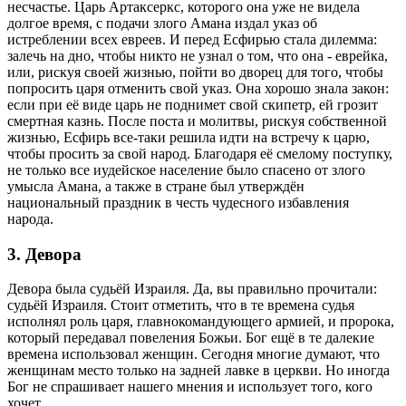
несчастье. Царь Артаксеркс, которого она уже не видела
долгое время, с подачи злого Амана издал указ об
истреблении всех евреев. И перед Есфирью стала дилемма:
залечь на дно, чтобы никто не узнал о том, что она - еврейка,
или, рискуя своей жизнью, пойти во дворец для того, чтобы
попросить царя отменить свой указ. Она хорошо знала закон:
если при её виде царь не поднимет свой скипетр, ей грозит
смертная казнь. После поста и молитвы, рискуя собственной
жизнью, Есфирь все-таки решила идти на встречу к царю,
чтобы просить за свой народ. Благодаря её смелому поступку,
не только все иудейское население было спасено от злого
умысла Амана, а также в стране был утверждён
национальный праздник в честь чудесного избавления
народа.
3. Девора
Девора была судьёй Израиля. Да, вы правильно прочитали:
судьёй Израиля. Стоит отметить, что в те времена судья
исполнял роль царя, главнокомандующего армией, и пророка,
который передавал повеления Божьи. Бог ещё в те далекие
времена использовал женщин. Сегодня многие думают, что
женщинам место только на задней лавке в церкви. Но иногда
Бог не спрашивает нашего мнения и использует того, кого
хочет.