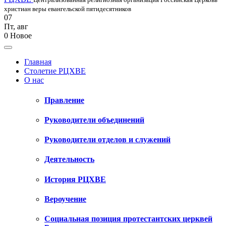
христиан веры евангельской пятидесятников
07
Пт
,
авг
0
Новое
Главная
Столетие РЦХВЕ
О нас
Правление
Руководители объединений
Руководители отделов и служений
Деятельность
История РЦХВЕ
Вероучение
Социальная позиция протестантских церквей