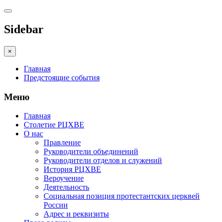
Sidebar
×
Главная
Предстоящие события
Меню
Главная
Столетие РЦХВЕ
О нас
Правление
Руководители объединений
Руководители отделов и служений
История РЦХВЕ
Вероучение
Деятельность
Социальная позиция протестантских церквей
России
Адрес и реквизиты