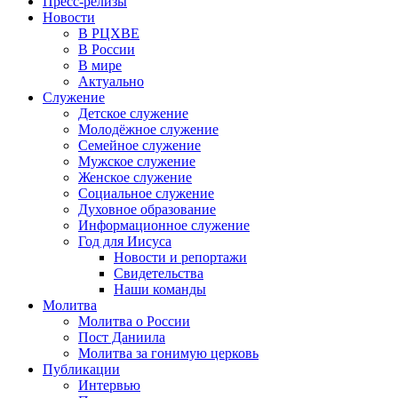
Пресс-релизы
Новости
В РЦХВЕ
В России
В мире
Актуально
Служение
Детское служение
Молодёжное служение
Семейное служение
Мужское служение
Женское служение
Социальное служение
Духовное образование
Информационное служение
Год для Иисуса
Новости и репортажи
Свидетельства
Наши команды
Молитва
Молитва о России
Пост Даниила
Молитва за гонимую церковь
Публикации
Интервью