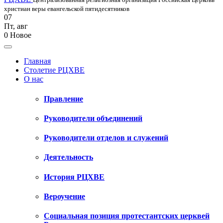
христиан веры евангельской пятидесятников
07
Пт
,
авг
0
Новое
Главная
Столетие РЦХВЕ
О нас
Правление
Руководители объединений
Руководители отделов и служений
Деятельность
История РЦХВЕ
Вероучение
Социальная позиция протестантских церквей