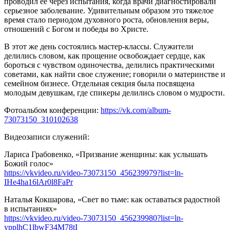
проводил её через испытания, когда врачи диагностировали
серьезное заболевание. Удивительным образом это тяжелое
время стало периодом духовного роста, обновления веры,
отношений с Богом и победы во Христе.
В этот же день состоялись мастер-классы. Служители
делились словом, как прощение освобождает сердце, как
бороться с чувством одиночества, делились практическими
советами, как найти свое служение; говорили о материнстве и
семейном бизнесе. Отдельная секция была посвящена
молодым девушкам, где спикеры делились словом о мудрости.
Фотоальбом конференции:
https://vk.com/album-
73073150_310102638
Видеозаписи служений:
Лариса Грабовенко, «Призвание женщины: как услышать
Божий голос»
https://vkvideo.ru/video-73073150_456239979?list=ln-
IHe4ha16lAr0l8FaPr
Наталья Кокшарова, «Свет во тьме: как оставаться радостной
в испытаниях»
https://vkvideo.ru/video-73073150_456239980?list=ln-
ypplhC1lbwF34M78tI