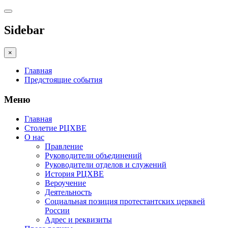
Sidebar
×
Главная
Предстоящие события
Меню
Главная
Столетие РЦХВЕ
О нас
Правление
Руководители объединений
Руководители отделов и служений
История РЦХВЕ
Вероучение
Деятельность
Социальная позиция протестантских церквей
России
Адрес и реквизиты