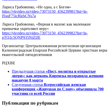
Лариса Грабовенко, «Не одна, а с Богом»
https://vkvideo.ru/video-73073150_456239981?list=ln-
ISsqF75icRkfsCNs7a
Лариса Грабовенко, «Верная в малом: как маленькие
привычки укрепляют веру»
https://vkvideo.ru/video-73073150_456239982?list=ln-
pTQ2c5QNP935NiZIJE
Организатор: Централизованная религиозная организация
Калининградская Епархия Российской Церкви христиан веры
евангельской пятидесятников
РЦХВЕ
Предыдущая статья
«Пост, молитва и открытые
двери»: как церковь Киренска поздравила женщин
накануне 8 марта
Следующая статья
Всероссийская женская
конференция «Живущая по Слову» объединила 700
участниц со всей России
Публикации по рубрикам