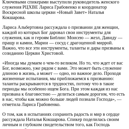
Ключевыми спикерами выступили руководитель женского
служения РЦХВЕ Лариса Грабовенко и координатор
Воскресной школы церкви «Новый Завет» Наталья
Кокшарова.
Лариса Альбертовна рассуждала о призвании для женщин,
каждой из которых Бог даровал свои инструменты для
служения, как и героям Библии: Моисею — жезл, Давиду —
пращу и камни, Марии — сосуд с драгоценной миррой.
Важно, что все эти инструменты, таланты и дары призваны к
созиданию Церкви Христовой.
«Иногда мы думаем о чем-то великом. Но то, что ждет от вас
Бог, возможно, уже рядом с вами. Это может быть служение
длиною в жизнь, а может — одно, но важное дело. Проходя
жизненные испытания, мы приближаемся к призванию:
таланты раскрываются в трудностях, потому что в такие
периоды мы особенно ищем Бога. При этом каждая из нас
призвана к благовестию — делиться самым дорогим, что есть
в нас, чтобы как можно больше людей познали Господа», —
отметила Лариса Грабовенко.
О том, как в испытаниях сохранить радость и мир в сердце
рассуждала Наталья Кокшарова. Спикер поделилась своим
личным и глубоким свидетельством того, как Господь