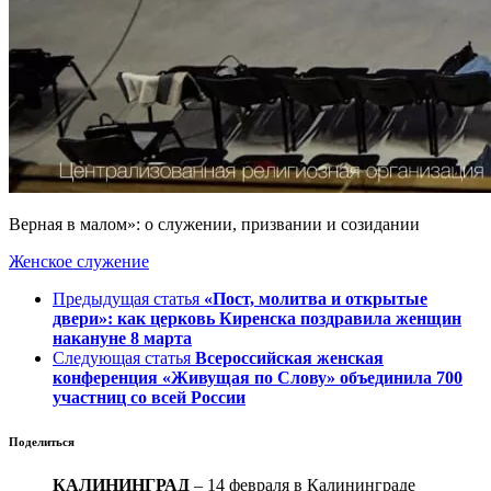
Верная в малом»: о служении, призвании и созидании
Женское служение
Предыдущая статья
«Пост, молитва и открытые
двери»: как церковь Киренска поздравила женщин
накануне 8 марта
Следующая статья
Всероссийская женская
конференция «Живущая по Слову» объединила 700
участниц со всей России
Поделиться
КАЛИНИНГРАД
– 14 февраля в Калининграде