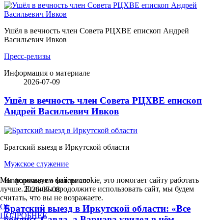
Ушёл в вечность член Совета РЦХВЕ епископ Андрей
Васильевич Ивков
Пресс-релизы
Информация о материале
2026-07-09
Ушёл в вечность член Совета РЦХВЕ епископ
Андрей Васильевич Ивков
Братский выезд в Иркутской области
Мужское служение
Мы используем файлы cookie, это помогает сайту работать
Информация о материале
лучше. Если вы продолжите использовать сайт, мы будем
2026-07-08
считать, что вы не возражаете.
Ok
Братский выезд в Иркутской области: «Все
ПОДРОБНЕЕ
боялись Савла, а Варнава увидел в нём