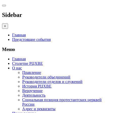
Sidebar
×
Главная
Предстоящие события
Меню
Главная
Столетие РЦХВЕ
О нас
Правление
Руководители объединений
Руководители отделов и служений
История РЦХВЕ
Вероучение
Деятельность
Социальная позиция протестантских церквей
России
Адрес и реквизиты