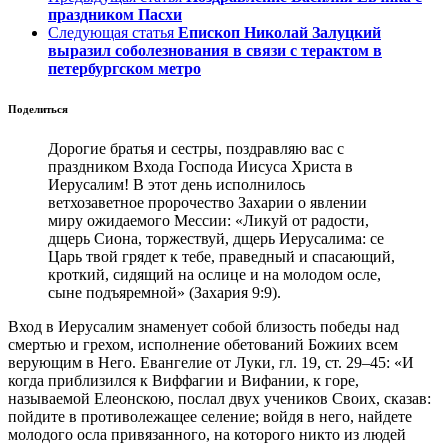
праздником Пасхи
Следующая статья
Епископ Николай Залуцкий
выразил соболезнования в связи с терактом в
петербургском метро
Поделиться
Дорогие братья и сестры, поздравляю вас с
праздником Входа Господа Иисуса Христа в
Иерусалим! В этот день исполнилось
ветхозаветное пророчество Захарии о явлении
миру ожидаемого Мессии: «Ликуй от радости,
дщерь Сиона, торжествуй, дщерь Иерусалима: се
Царь твой грядет к тебе, праведный и спасающий,
кроткий, сидящий на ослице и на молодом осле,
сыне подъяремной» (Захария 9:9).
Вход в Иерусалим знаменует собой близость победы над
смертью и грехом, исполнение обетований Божиих всем
верующим в Него. Евангелие от Луки, гл. 19, ст. 29–45: «И
когда приблизился к Виффагии и Вифании, к горе,
называемой Елеонскою, послал двух учеников Своих, сказав:
пойдите в противолежащее селение; войдя в него, найдете
молодого осла привязанного, на которого никто из людей