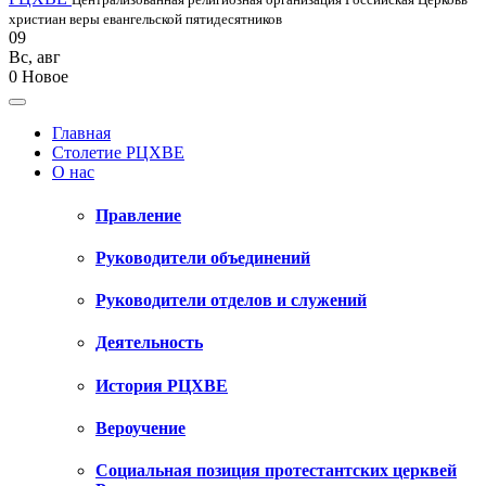
христиан веры евангельской пятидесятников
09
Вс
,
авг
0
Новое
Главная
Столетие РЦХВЕ
О нас
Правление
Руководители объединений
Руководители отделов и служений
Деятельность
История РЦХВЕ
Вероучение
Социальная позиция протестантских церквей