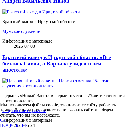
Андрей Васильевич Ивков
Братский выезд в Иркутской области
Мужское служение
Информация о материале
2026-07-08
Братский выезд в Иркутской области: «Все
боялись Савла, а Варнава увидел в нём
апостола»
Церковь «Новый Завет» в Перми отметила 25-летие служения
восстановления
Мы используем файлы cookie, это помогает сайту работать
лучше. Если вы продолжите использовать сайт, мы будем
Социальное служение
считать, что вы не возражаете.
Ok
Информация о материале
ПОДРОБНЕЕ
2026-06-24