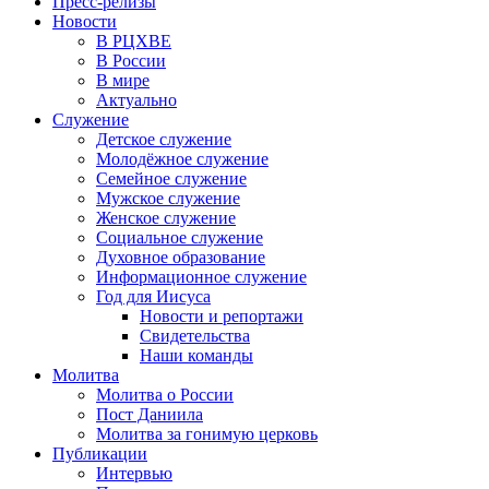
Пресс-релизы
Новости
В РЦХВЕ
В России
В мире
Актуально
Служение
Детское служение
Молодёжное служение
Семейное служение
Мужское служение
Женское служение
Социальное служение
Духовное образование
Информационное служение
Год для Иисуса
Новости и репортажи
Свидетельства
Наши команды
Молитва
Молитва о России
Пост Даниила
Молитва за гонимую церковь
Публикации
Интервью