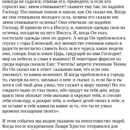
никогда не садился; отвязав его, приведите; и если кто
спросит вас: зачем отвязываете? скажите ему так: он надобен
Господу. Посланные пошли и нашли, как Он сказал им. Когда
же они отвязывали молодого осла, хозяева его сказали им:
зачем отвязываете осленка? Они отвечали: он надобен
Господу. И привели его к Иисусу, и, накинув одежды свои на
осленка, посадили на него Иисуса. И, когда Он ехал,
постилали одежды свои по дороге. А когда Он приблизился к
спуску с горы Елеонской, все множество учеников начало в
радости велегласно славить Бога за все чудеса, какие видели
они, говоря: благословен Царь, грядущий во имя Господне!
мир на небесах и слава в вышних! И некоторые фарисеи из
среды народа сказали Ему: Учитель! запрети ученикам Твоим.
Но Он сказал им в ответ: сказываю вам, что если они
умолкнут, то камни возопиют. И когда приблизился к городу,
то, смотря на него, заплакал о нем и сказал: о, если бы и ты
хотя в сей твой день узнал, что служит к миру твоему! Но это
сокрыто ныне от глаз твоих, ибо придут на тебя дни, когда
враги твои обложат тебя окопами и окружат тебя, и стеснят
тебя отовсюду, и разорят тебя, и побьют детей твоих в тебе, и
не оставят в тебе камня на камне за то, что ты не узнал
времени посещения твоего».
В этом событии мы видим указание на непостоянство людей.
Когда после воскрешения Лазаря Христос отправился для