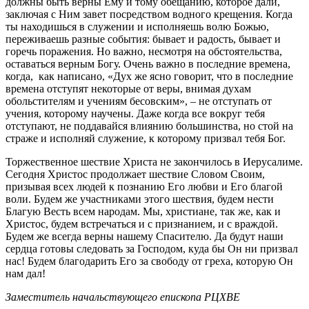
должны быть верны Ему и тому обещанию, которое дали,
заключая с Ним завет посредством водного крещения. Когда
ты находишься в служении и исполняешь волю Божью,
переживаешь разные события: бывает и радость, бывает и
горечь поражения. Но важно, несмотря на обстоятельства,
оставаться верным Богу. Очень важно в последние времена,
когда, как написано, «Дух же ясно говорит, что в последние
времена отступят некоторые от веры, внимая духам
обольстителям и учениям бесовским», – не отступать от
учения, которому научены. Даже когда все вокруг тебя
отступают, не поддавайся влиянию большинства, но стой на
страже и исполняй служение, к которому призвал тебя Бог.
Торжественное шествие Христа не закончилось в Иерусалиме.
Сегодня Христос продолжает шествие Словом Своим,
призывая всех людей к познанию Его любви и Его благой
воли. Будем же участниками этого шествия, будем нести
Благую Весть всем народам. Мы, христиане, так же, как и
Христос, будем встречаться и с признанием, и с враждой.
Будем же всегда верны нашему Спасителю. Да будут наши
сердца готовы следовать за Господом, куда бы Он ни призвал
нас! Будем благодарить Его за свободу от греха, которую Он
нам дал!
Заместитель начальствующего епископа РЦХВЕ