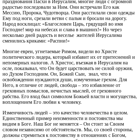
празднования Пасхи в Иерусалим, многие люди с огромной
радостью последовали за Ним. Они встречали Его как
Мессию, Пророка, Чудотворца. Они расстилали свои одежды
Ему под ноги, срезали ветви с пальм и бросали на дорогу.
Народ восклицал: «Благословен Царь, грядущий во имя
Господне! мир на небесах и слава в вышних!» Но через
несколько дней радость и веселье жителей Иерусалима
сменились криками: «Распни!»
Многие евреи, угнетаемые Римом, видели во Христе
политического лидера, который избавит их от притеснений и
непомерных налогов. А Христос, въезжая в Иерусалим на
осле, показывал, что Он будет царствовать не силой оружия,
но Духом Господним. Он, Божий Сын, знал, что в
освобождении нуждаются души, измученные грехом. Для
Него, в отличие от людей, свобода – это избавление от
греховных помыслов, нечистых мыслей, от греховного
рабства. Его вход был символом Божьей власти и могущества,
воплощением Его любви к человеку.
Изменчивость людей – это качество человечества в целом.
Единственный пример неизменности и постоянства мы
видим в Боге. Наш Бог не меняется – Он стоит за Своим
словом независимо от обстоятельств. Мы, со своей стороны,
должны стремиться к постоянству в отношениях с Богом,