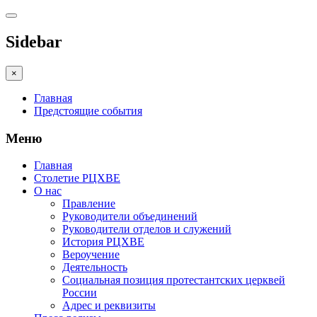
Sidebar
×
Главная
Предстоящие события
Меню
Главная
Столетие РЦХВЕ
О нас
Правление
Руководители объединений
Руководители отделов и служений
История РЦХВЕ
Вероучение
Деятельность
Социальная позиция протестантских церквей
России
Адрес и реквизиты