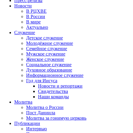
Пресс-релизы
Новости
В РЦХВЕ
В России
В мире
Актуально
Служение
Детское служение
Молодёжное служение
Семейное служение
Мужское служение
Женское служение
Социальное служение
Духовное образование
Информационное служение
Год для Иисуса
Новости и репортажи
Свидетельства
Наши команды
Молитва
Молитва о России
Пост Даниила
Молитва за гонимую церковь
Публикации
Интервью