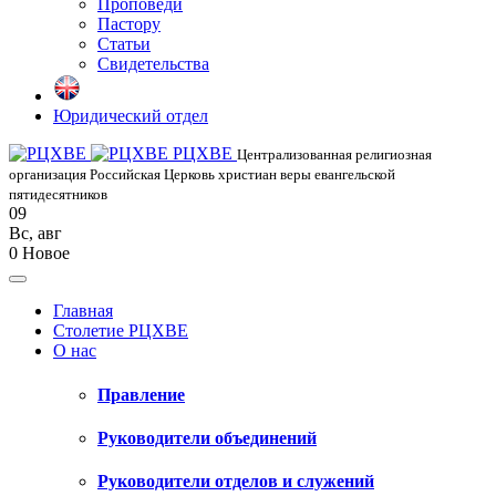
Проповеди
Пастору
Статьи
Свидетельства
Юридический отдел
РЦХВЕ
Централизованная религиозная
организация Российская Церковь христиан веры евангельской
пятидесятников
09
Вс
,
авг
0
Новое
Главная
Столетие РЦХВЕ
О нас
Правление
Руководители объединений
Руководители отделов и служений