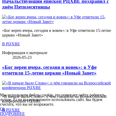
Начальствующий епископ РЦХВЕ поздравил с
днём Пятидесятницы
«Бог верен вчера, сегодня и вовек»: в Уфе отметили 15-летие
церкви «Новый Завет»
В РЦХВЕ
Информация о материале
2026-05-23
«Бог верен вчера, сегодня и вовек»: в Уфе
отметили 15-летие церкви «Новый Завет»
Мы используем файлы cookie, это помогает сайту работать
«В начале было Слово»: о чём говорили на Всероссийской
лучше. Если вы продолжите использовать сайт, мы будем
конференции РЦХВЕ
считать, что вы не возражаете.
Ok
В РЦХВЕ
ПОДРОБНЕЕ