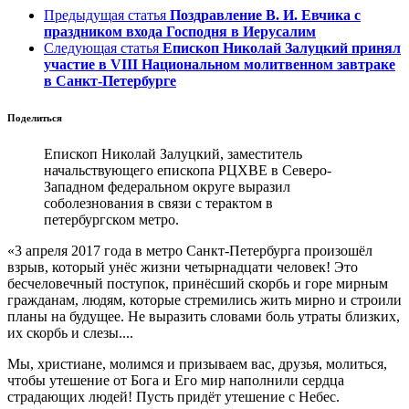
Предыдущая статья
Поздравление В. И. Евчика с
праздником входа Господня в Иерусалим
Следующая статья
Епископ Николай Залуцкий принял
участие в VIII Национальном молитвенном завтраке
в Санкт-Петербурге
Поделиться
Епископ Николай Залуцкий, заместитель
начальствующего епископа РЦХВЕ в Северо-
Западном федеральном округе выразил
соболезнования в связи с терактом в
петербургском метро.
«3 апреля 2017 года в метро Санкт-Петербурга произошёл
взрыв, который унёс жизни четырнадцати человек! Это
бесчеловечный поступок, принёсший скорбь и горе мирным
гражданам, людям, которые стремились жить мирно и строили
планы на будущее. Не выразить словами боль утраты близких,
их скорбь и слезы....
Мы, христиане, молимся и призываем вас, друзья, молиться,
чтобы утешение от Бога и Его мир наполнили сердца
страдающих людей! Пусть придёт утешение с Небес.