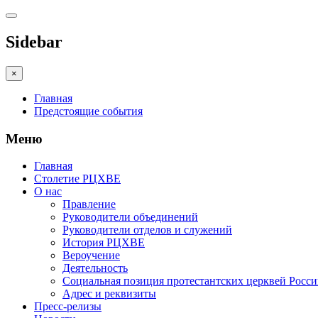
Sidebar
×
Главная
Предстоящие события
Меню
Главная
Столетие РЦХВЕ
О нас
Правление
Руководители объединений
Руководители отделов и служений
История РЦХВЕ
Вероучение
Деятельность
Социальная позиция протестантских церквей Росс
Адрес и реквизиты
Пресс-релизы