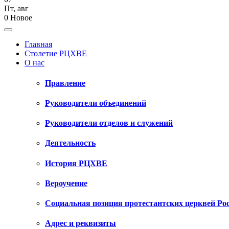
Пт
,
авг
0
Новое
Главная
Столетие РЦХВЕ
О нас
Правление
Руководители объединений
Руководители отделов и служений
Деятельность
История РЦХВЕ
Вероучение
Социальная позиция протестантских церквей Ро
Адрес и реквизиты