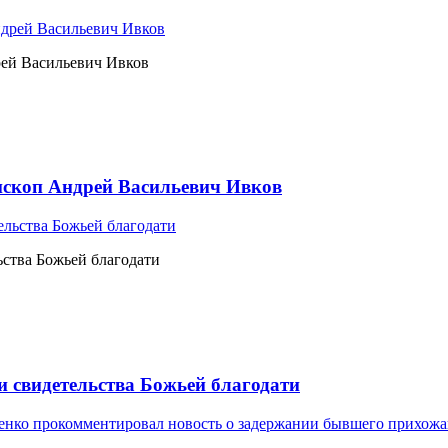
рей Васильевич Ивков
ископ Андрей Васильевич Ивков
ьства Божьей благодати
и свидетельства Божьей благодати