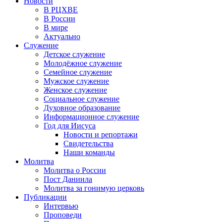
Новости
В РЦХВЕ
В России
В мире
Актуально
Служение
Детское служение
Молодёжное служение
Семейное служение
Мужское служение
Женское служение
Социальное служение
Духовное образование
Информационное служение
Год для Иисуса
Новости и репортажи
Свидетельства
Наши команды
Молитва
Молитва о России
Пост Даниила
Молитва за гонимую церковь
Публикации
Интервью
Проповеди