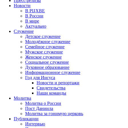
Пресс-релизы
Новости
В РЦХВЕ
В России
В мире
Актуально
Служение
Детское служение
Молодёжное служение
Семейное служение
Мужское служение
Женское служение
Социальное служение
Духовное образование
Информационное служение
Год для Иисуса
Новости и репортажи
Свидетельства
Наши команды
Молитва
Молитва о России
Пост Даниила
Молитва за гонимую церковь
Публикации
Интервью