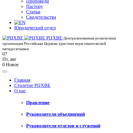
Проповеди
Пастору
Статьи
Свидетельства
Юридический отдел
РЦХВЕ
Централизованная религиозная
организация Российская Церковь христиан веры евангельской
пятидесятников
07
Пт
,
авг
0
Новое
Главная
Столетие РЦХВЕ
О нас
Правление
Руководители объединений
Руководители отделов и служений