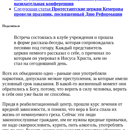
назидательная конференция
Следующая статья
Протестантские церкви Кемерова
провели праздник, посвященный Дню Реформации
Поделиться
Встреча состоялась в клубе учреждения и прошла
в форме рассказа-беседы, которая сопровождалась
песнями под гитару. Каждый представитель
церкви немного рассказал о себе, о причинах по
которым он уверовал в Иисуса Христа, кем он
стал на сегодняшний день.
Всех их объединяло одно - раньше они употребляли
наркотики, допускали мелкие преступления, за которые имели
условный срок наказания. В какой-то жизненный момент они
обратились к Богу, потому, что верить в силу человека, верить
в себя они уже были не способны.
Придя в реабилитационный центр, прошли курс лечения от
вредной зависимости, и поняли, что вера в Бога спала их
жизнь от неминуемого греха. Сейчас эти люди
законопослушные граждане, им не нужны вредные привычки,
не надо сквернословить, курить, пить алкоголь, употреблять