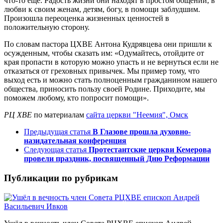
что-то еще. Радость жизни они находят в простом общении, в
любви к своим женам, детям, богу, в помощи заблудшим.
Произошла переоценка жизненных ценностей в
положительную сторону.
По словам пастора ЦХВЕ Антона Кудрявцева они пришли к
осужденным, чтобы сказать им: «Одумайтесь, отойдите от
края пропасти в которую можно упасть и не вернуться если не
отказаться от греховных привычек. Мы пример тому, что
выход есть и можно стать полноценным гражданином нашего
общества, приносить пользу своей Родине. Приходите, мы
поможем любому, кто попросит помощи».
РЦ ХВЕ
по материалам
сайта церкви "Неемия", Омск
Предыдущая статья
В Глазове прошла духовно-
назидательная конференция
Следующая статья
Протестантские церкви Кемерова
провели праздник, посвященный Дню Реформации
Публикации по рубрикам