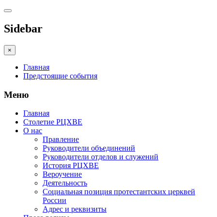
Sidebar
×
Главная
Предстоящие события
Меню
Главная
Столетие РЦХВЕ
О нас
Правление
Руководители объединений
Руководители отделов и служений
История РЦХВЕ
Вероучение
Деятельность
Социальная позиция протестантских церквей
России
Адрес и реквизиты