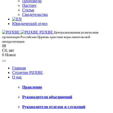
Проповеди
Пастору
Статьи
Свидетельства
Юридический отдел
РЦХВЕ
Централизованная религиозная
организация Российская Церковь христиан веры евангельской
пятидесятников
08
Сб
,
авг
0
Новое
Главная
Столетие РЦХВЕ
О нас
Правление
Руководители объединений
Руководители отделов и служений