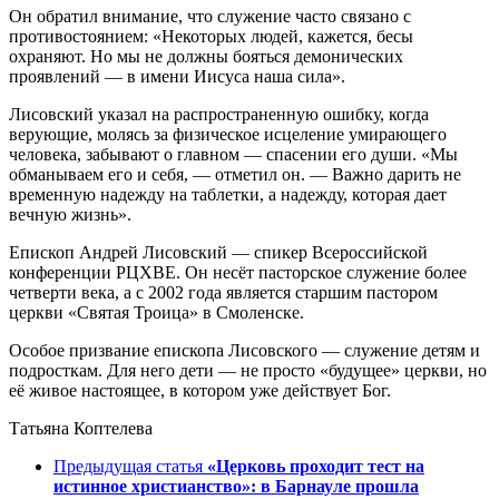
Он обратил внимание, что служение часто связано с
противостоянием: «Некоторых людей, кажется, бесы
охраняют. Но мы не должны бояться демонических
проявлений — в имени Иисуса наша сила».
Лисовский указал на распространенную ошибку, когда
верующие, молясь за физическое исцеление умирающего
человека, забывают о главном — спасении его души. «Мы
обманываем его и себя, — отметил он. — Важно дарить не
временную надежду на таблетки, а надежду, которая дает
вечную жизнь».
Епископ Андрей Лисовский — спикер Всероссийской
конференции РЦХВЕ. Он несёт пасторское служение более
четверти века, а с 2002 года является старшим пастором
церкви «Святая Троица» в Смоленске.
Особое призвание епископа Лисовского — служение детям и
подросткам. Для него дети — не просто «будущее» церкви, но
её живое настоящее, в котором уже действует Бог.
Татьяна Коптелева
Предыдущая статья
«Церковь проходит тест на
истинное христианство»: в Барнауле прошла