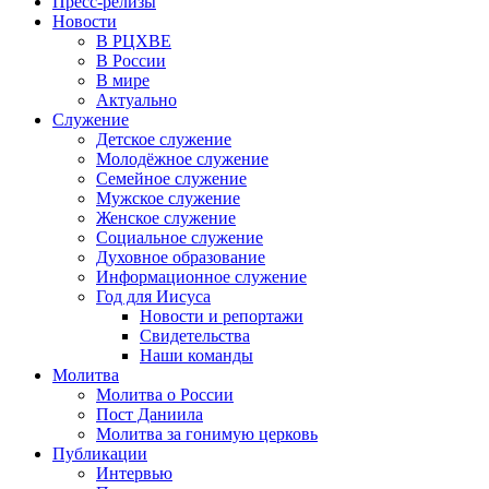
Пресс-релизы
Новости
В РЦХВЕ
В России
В мире
Актуально
Служение
Детское служение
Молодёжное служение
Семейное служение
Мужское служение
Женское служение
Социальное служение
Духовное образование
Информационное служение
Год для Иисуса
Новости и репортажи
Свидетельства
Наши команды
Молитва
Молитва о России
Пост Даниила
Молитва за гонимую церковь
Публикации
Интервью