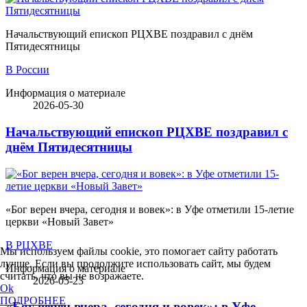
Начальствующий епископ РЦХВЕ поздравил с днём
Пятидесятницы
В России
Информация о материале
2026-05-30
Начальствующий епископ РЦХВЕ поздравил с
днём Пятидесятницы
«Бог верен вчера, сегодня и вовек»: в Уфе отметили 15-летие
церкви «Новый Завет»
В РЦХВЕ
Мы используем файлы cookie, это помогает сайту работать
лучше. Если вы продолжите использовать сайт, мы будем
Информация о материале
считать, что вы не возражаете.
2026-05-23
Ok
ПОДРОБНЕЕ
«Бог верен вчера, сегодня и вовек»: в Уфе