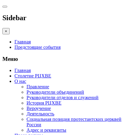
Sidebar
×
Главная
Предстоящие события
Меню
Главная
Столетие РЦХВЕ
О нас
Правление
Руководители объединений
Руководители отделов и служений
История РЦХВЕ
Вероучение
Деятельность
Социальная позиция протестантских церквей
России
Адрес и реквизиты