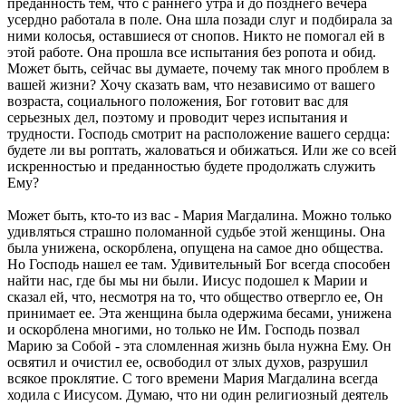
преданность тем, что с раннего утра и до позднего вечера
усердно работала в поле. Она шла позади слуг и подбирала за
ними колосья, оставшиеся от снопов. Никто не помогал ей в
этой работе. Она прошла все испытания без ропота и обид.
Может быть, сейчас вы думаете, почему так много проблем в
вашей жизни? Хочу сказать вам, что независимо от вашего
возраста, социального положения, Бог готовит вас для
серьезных дел, поэтому и проводит через испытания и
трудности. Господь смотрит на расположение вашего сердца:
будете ли вы роптать, жаловаться и обижаться. Или же со всей
искренностью и преданностью будете продолжать служить
Ему?
Может быть, кто-то из вас - Мария Магдалина. Можно только
удивляться страшно поломанной судьбе этой женщины. Она
была унижена, оскорблена, опущена на самое дно общества.
Но Господь нашел ее там. Удивительный Бог всегда способен
найти нас, где бы мы ни были. Иисус подошел к Марии и
сказал ей, что, несмотря на то, что общество отвергло ее, Он
принимает ее. Эта женщина была одержима бесами, унижена
и оскорблена многими, но только не Им. Господь позвал
Марию за Собой - эта сломленная жизнь была нужна Ему. Он
освятил и очистил ее, освободил от злых духов, разрушил
всякое проклятие. С того времени Мария Магдалина всегда
ходила с Иисусом. Думаю, что ни один религиозный деятель