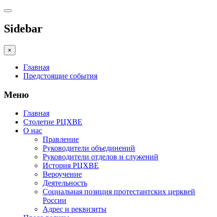
Sidebar
×
Главная
Предстоящие события
Меню
Главная
Столетие РЦХВЕ
О нас
Правление
Руководители объединений
Руководители отделов и служений
История РЦХВЕ
Вероучение
Деятельность
Социальная позиция протестантских церквей
России
Адрес и реквизиты