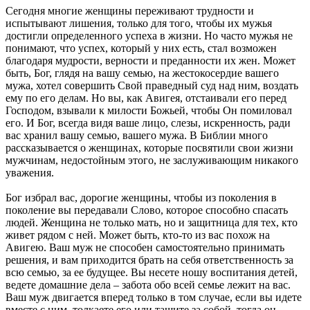
Сегодня многие женщины переживают трудности и
испытывают лишения, только для того, чтобы их мужья
достигли определенного успеха в жизни. Но часто мужья не
понимают, что успех, который у них есть, стал возможен
благодаря мудрости, верности и преданности их жен. Может
быть, Бог, глядя на вашу семью, на жестокосердие вашего
мужа, хотел совершить Свой праведный суд над ним, воздать
ему по его делам. Но вы, как Авигея, отстаивали его перед
Господом, взывали к милости Божьей, чтобы Он помиловал
его. И Бог, всегда видя ваше лицо, слезы, искренность, ради
вас хранил вашу семью, вашего мужа. В Библии много
рассказывается о женщинах, которые посвятили свои жизни
мужчинам, недостойным этого, не заслуживающим никакого
уважения.
Бог избрал вас, дорогие женщины, чтобы из поколения в
поколение вы передавали Слово, которое способно спасать
людей. Женщина не только мать, но и защитница для тех, кто
живет рядом с ней. Может быть, кто-то из вас похож на
Авигею. Ваш муж не способен самостоятельно принимать
решения, и вам приходится брать на себя ответственность за
всю семью, за ее будущее. Вы несете ношу воспитания детей,
ведете домашние дела – забота обо всей семье лежит на вас.
Ваш муж двигается вперед только в том случае, если вы идете
вместе с ним, толкаете его или тащите за собой, тогда он