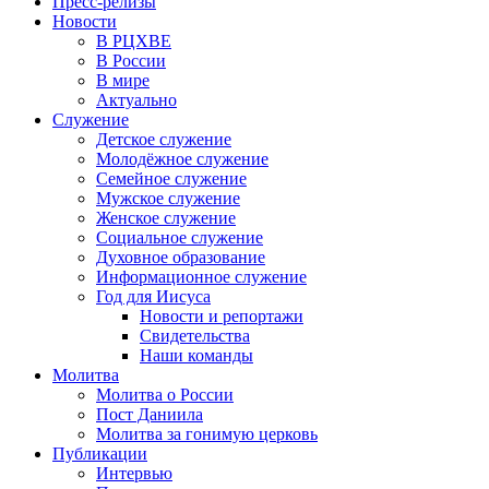
Пресс-релизы
Новости
В РЦХВЕ
В России
В мире
Актуально
Служение
Детское служение
Молодёжное служение
Семейное служение
Мужское служение
Женское служение
Социальное служение
Духовное образование
Информационное служение
Год для Иисуса
Новости и репортажи
Свидетельства
Наши команды
Молитва
Молитва о России
Пост Даниила
Молитва за гонимую церковь
Публикации
Интервью