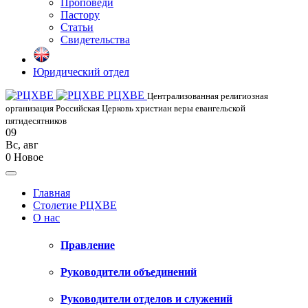
Проповеди
Пастору
Статьи
Свидетельства
Юридический отдел
РЦХВЕ
Централизованная религиозная
организация Российская Церковь христиан веры евангельской
пятидесятников
09
Вс
,
авг
0
Новое
Главная
Столетие РЦХВЕ
О нас
Правление
Руководители объединений
Руководители отделов и служений