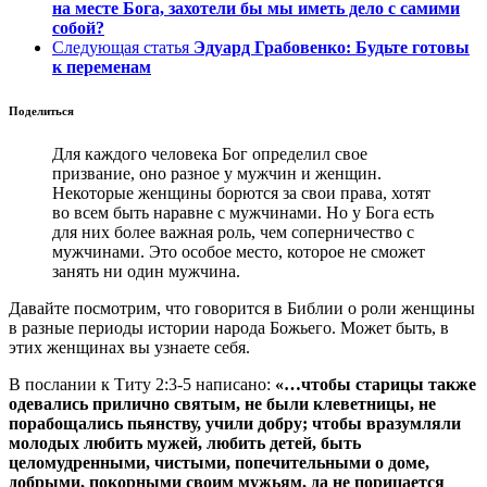
на месте Бога, захотели бы мы иметь дело с самими
собой?
Следующая статья
Эдуард Грабовенко: Будьте готовы
к переменам
Поделиться
Для каждого человека Бог определил свое
призвание, оно разное у мужчин и женщин.
Некоторые женщины борются за свои права, хотят
во всем быть наравне с мужчинами. Но у Бога есть
для них более важная роль, чем соперничество с
мужчинами. Это особое место, которое не сможет
занять ни один мужчина.
Давайте посмотрим, что говорится в Библии о роли женщины
в разные периоды истории народа Божьего. Может быть, в
этих женщинах вы узнаете себя.
В послании к Титу 2:3-5 написано:
«…чтобы старицы также
одевались прилично святым, не были клеветницы, не
порабощались пьянству, учили добру; чтобы вразумляли
молодых любить мужей, любить детей, быть
целомудренными, чистыми, попечительными о доме,
добрыми, покорными своим мужьям, да не порицается