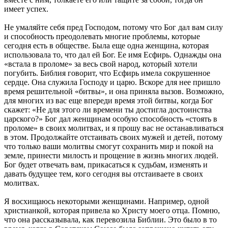
имеет успех.
Не умаляйте себя пред Господом, потому что Бог дал вам силу
и способность преодолевать многие проблемы, которые
сегодня есть в обществе. Была еще одна женщина, которая
использовала то, что дал ей Бог. Ее имя Есфирь. Однажды она
«встала в проломе» за весь свой народ, который хотели
погубить. Библия говорит, что Есфирь имела сокрушенное
сердце. Она служила Господу и царю. Вскоре для нее пришло
время решительной «битвы», и она приняла вызов. Возможно,
для многих из вас еще впереди время этой битвы, когда Бог
скажет: «Не для этого ли времени ты достигла достоинства
царского?» Бог дал женщинам особую способность «стоять в
проломе» в своих молитвах, и я прошу вас не останавливаться
в этом. Продолжайте отстаивать своих мужей и детей, потому
что только ваши молитвы смогут сохранить мир и покой на
земле, принести милость и прощение в жизнь многих людей.
Бог будет отвечать вам, прикасаться к судьбам, изменять и
давать будущее тем, кого сегодня вы отстаиваете в своих
молитвах.
Я восхищаюсь некоторыми женщинами. Например, одной
христианкой, которая привела ко Христу моего отца. Помню,
что она рассказывала, как перевозила Библии. Это было в то