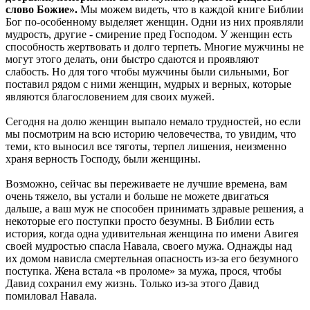
слово Божие».
Мы можем видеть, что в каждой книге Библии
Бог по-особенному выделяет женщин. Одни из них проявляли
мудрость, другие - смирение пред Господом. У женщин есть
способность жертвовать и долго терпеть. Многие мужчины не
могут этого делать, они быстро сдаются и проявляют
слабость. Но для того чтобы мужчины были сильными, Бог
поставил рядом с ними женщин, мудрых и верных, которые
являются благословением для своих мужей.
Сегодня на долю женщин выпало немало трудностей, но если
мы посмотрим на всю историю человечества, то увидим, что
теми, кто выносил все тяготы, терпел лишения, неизменно
храня верность Господу, были женщины.
Возможно, сейчас вы переживаете не лучшие времена, вам
очень тяжело, вы устали и больше не можете двигаться
дальше, а ваш муж не способен принимать здравые решения, а
некоторые его поступки просто безумны. В Библии есть
история, когда одна удивительная женщина по имени Авигея
своей мудростью спасла Навала, своего мужа. Однажды над
их домом нависла смертельная опасность из-за его безумного
поступка. Жена встала «в проломе» за мужа, прося, чтобы
Давид сохранил ему жизнь. Только из-за этого Давид
помиловал Навала.