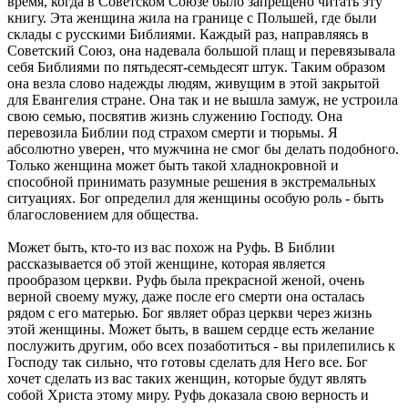
время, когда в Советском Союзе было запрещено читать эту
книгу. Эта женщина жила на границе с Польшей, где были
склады с русскими Библиями. Каждый раз, направляясь в
Советский Союз, она надевала большой плащ и перевязывала
себя Библиями по пятьдесят-семьдесят штук. Таким образом
она везла слово надежды людям, живущим в этой закрытой
для Евангелия стране. Она так и не вышла замуж, не устроила
свою семью, посвятив жизнь служению Господу. Она
перевозила Библии под страхом смерти и тюрьмы. Я
абсолютно уверен, что мужчина не смог бы делать подобного.
Только женщина может быть такой хладнокровной и
способной принимать разумные решения в экстремальных
ситуациях. Бог определил для женщины особую роль - быть
благословением для общества.
Может быть, кто-то из вас похож на Руфь. В Библии
рассказывается об этой женщине, которая является
прообразом церкви. Руфь была прекрасной женой, очень
верной своему мужу, даже после его смерти она осталась
рядом с его матерью. Бог являет образ церкви через жизнь
этой женщины. Может быть, в вашем сердце есть желание
послужить другим, обо всех позаботиться - вы прилепились к
Господу так сильно, что готовы сделать для Него все. Бог
хочет сделать из вас таких женщин, которые будут являть
собой Христа этому миру. Руфь доказала свою верность и