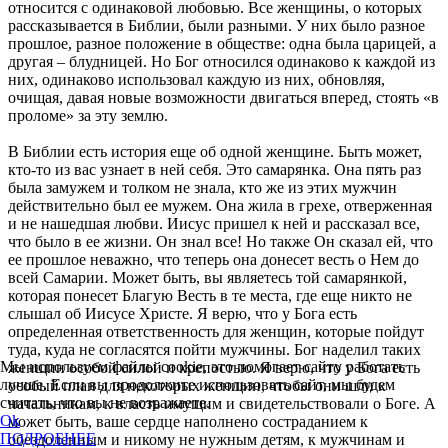
относится с одинаковой любовью. Все женщины, о которых
рассказывается в Библии, были разными. У них было разное
прошлое, разное положение в обществе: одна была царицей, а
другая – блудницей. Но Бог относился одинаково к каждой из
них, одинаково использовал каждую из них, обновляя,
очищая, давая новые возможности двигаться вперед, стоять «в
проломе» за эту землю.
В Библии есть история еще об одной женщине. Быть может,
кто-то из вас узнает в ней себя. Это самарянка. Она пять раз
была замужем и толком не знала, кто же из этих мужчин
действительно был ее мужем. Она жила в грехе, отверженная
и не нашедшая любви. Иисус пришел к ней и рассказал все,
что было в ее жизни. Он знал все! Но также Он сказал ей, что
ее прошлое неважно, что теперь она донесет весть о Нем до
всей Самарии. Может быть, вы являетесь той самарянкой,
которая понесет Благую Весть в те места, где еще никто не
слышал об Иисусе Христе. Я верю, что у Бога есть
определенная ответственность для женщин, которые пойдут
туда, куда не согласятся пойти мужчины. Бог наделил таких
Мы используем файлы cookie, это помогает сайту работать
женщин особой силой и крепостью. Я верю, что у Бога есть
лучше. Если вы продолжите использовать сайт, мы будем
особый план для некоторых женщин, чтобы они шли к
считать, что вы не возражаете.
начальникам, к власть имущим и свидетельствовали о Боге. А
Ok
может быть, ваше сердце наполнено состраданием к
ПОДРОБНЕЕ
обездоленным и никому не нужным детям, к мужчинам и