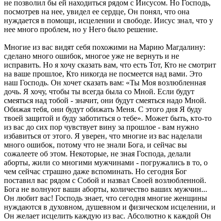
не позволил бы ей находиться рядом с Иисусом. Но Господь,
посмотрев на нее, увидел ее сердце, Он понял, что она
нуждается в помощи, исцелении и свободе. Иисус знал, что у
нее много проблем, но у Него было решение.
Многие из вас видят себя похожими на Марию Магдалину:
сделано много ошибок, многое уже не вернуть и не
исправить. Но я хочу сказать вам, что есть Тот, Кто не смотрит
на ваше прошлое, Кто никогда не посмеется над вами. Это
наш Господь. Он хочет сказать вам: «Ты Моя возлюбленная
дочь. Я хочу, чтобы ты всегда была со Мной. Если будут
смеяться над тобой - значит, они будут смеяться надо Мной.
Обижая тебя, они будут обижать Меня. С этого дня Я буду
твоей защитой и буду заботиться о тебе». Может быть, кто-то
из вас до сих пор чувствует вину за прошлое - вам нужно
избавиться от этого. Я уверен, что многие из вас наделали
много ошибок, потому что не знали Бога, и сейчас вы
сожалеете об этом. Некоторые, не зная Господа, делали
аборты, жили со многими мужчинами - погружались в то, о
чем сейчас страшно даже вспоминать. Но сегодня Бог
поставил вас рядом с Собой и назвал Своей возлюбленной.
Бога не волнуют ваши аборты, количество ваших мужчин...
Он любит вас! Господь знает, что сегодня многие женщины
нуждаются в духовном, душевном и физическом исцелении, и
Он желает исцелить каждую из вас. Абсолютно к каждой Он