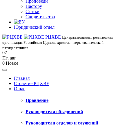
Проповеди
Пастору
Статьи
Свидетельства
Юридический отдел
РЦХВЕ
Централизованная религиозная
организация Российская Церковь христиан веры евангельской
пятидесятников
07
Пт
,
авг
0
Новое
Главная
Столетие РЦХВЕ
О нас
Правление
Руководители объединений
Руководители отделов и служений