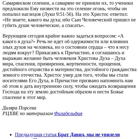
Самарянском селении, а самаряне не приняли их, то ученики
предложили Ему низвести на это селение огонь, чтобы он
попалил наглецов (Луки 9:51-56). На это Христос ответил:
«Не знаете, какого вы духа; ибо Сын Человеческий пришел не
губить души человеческие, а спасать».
Верующим сегодня крайне важно задаться вопросом: «А
какого я духа?» Речь не идет об одержимости или влиянии
злых духов на человека, но о состоянии сердца – что я несу
людям вокруг? Прикасаясь к Причастию, я соглашаюсь и
выражаю желание быть человеком Христова Духа – Духа
мира, спасения, примирения, жертвенности, прощения,
достойного отцовства и материнства, достойного гражданства
земного отечества. Христос умер для того, чтобы мы стали
носителями Его Духа, и Причастие призвано напомнить нам
об этом и дать внутреннюю силу, чтобы ожидать возвращения
Господа на эту землю достойным образом и нести Божье
спасение в этот мир.
Диляра Порсева
РЦХВЕ по материалам
Филадельфия
Предыдущая статья
Брат Давид, мы не увидели