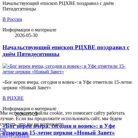
Начальствующий епископ РЦХВЕ поздравил с днём
Пятидесятницы
В России
Информация о материале
2026-05-30
Начальствующий епископ РЦХВЕ поздравил с
днём Пятидесятницы
«Бог верен вчера, сегодня и вовек»: в Уфе отметили 15-летие
церкви «Новый Завет»
В РЦХВЕ
Информация о материале
Мы используем файлы cookie, это помогает сайту работать
2026-05-23
лучше. Если вы продолжите использовать сайт, мы будем
считать, что вы не возражаете.
«Бог верен вчера, сегодня и вовек»: в Уфе
Ok
отметили 15-летие церкви «Новый Завет»
ПОДРОБНЕЕ