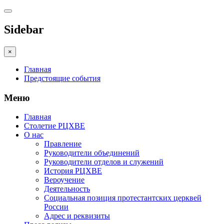
Sidebar
×
Главная
Предстоящие события
Меню
Главная
Столетие РЦХВЕ
О нас
Правление
Руководители объединений
Руководители отделов и служений
История РЦХВЕ
Вероучение
Деятельность
Социальная позиция протестантских церквей
России
Адрес и реквизиты