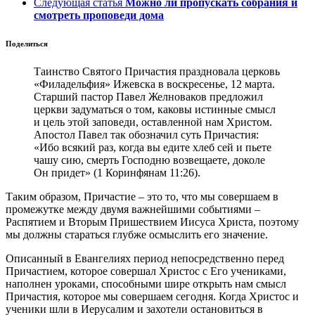
Следующая статья
Можно ли пропускать собрания и
смотреть проповеди дома
Поделиться
Таинство Святого Причастия праздновала церковь
«Филадельфия» Ижевска в воскресенье, 12 марта.
Старший пастор Павел Желноваков предложил
церкви задуматься о том, каковы истинные смысл
и цель этой заповеди, оставленной нам Христом.
Апостол Павел так обозначил суть Причастия:
«Ибо всякий раз, когда вы едите хлеб сей и пьете
чашу сию, смерть Господню возвещаете, доколе
Он придет» (1 Коринфянам 11:26).
Таким образом, Причастие – это то, что мы совершаем в
промежутке между двумя важнейшими событиями –
Распятием и Вторым Пришествием Иисуса Христа, поэтому
мы должны стараться глубже осмыслить его значение.
Описанный в Евангелиях период непосредственно перед
Причастием, которое совершал Христос с Его учениками,
наполнен уроками, способными шире открыть нам смысл
Причастия, которое мы совершаем сегодня. Когда Христос и
ученики шли в Иерусалим и захотели остановиться в