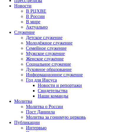
Пресс-релизы
Новости
В РЦХВЕ
В России
В мире
Актуально
Служение
Детское служение
Молодёжное служение
Семейное служение
Мужское служение
Женское служение
Социальное служение
Духовное образование
Информационное служение
Год для Иисуса
Новости и репортажи
Свидетельства
Наши команды
Молитва
Молитва о России
Пост Даниила
Молитва за гонимую церковь
Публикации
Интервью