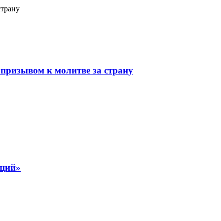
страну
призывом к молитве за страну
ящий»