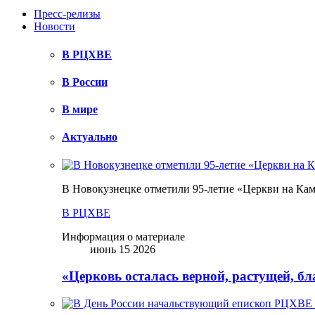
Пресс-релизы
Новости
В РЦХВЕ
В России
В мире
Актуально
В Новокузнецке отметили 95-летие «Церкви на Ка
В РЦХВЕ
Информация о материале
июнь 15 2026
«Церковь осталась верной, растущей, б