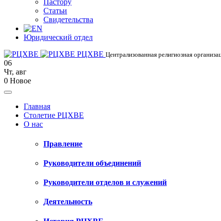
Пастору
Статьи
Свидетельства
Юридический отдел
РЦХВЕ
Централизованная религиозная организац
06
Чт
,
авг
0
Новое
Главная
Столетие РЦХВЕ
О нас
Правление
Руководители объединений
Руководители отделов и служений
Деятельность