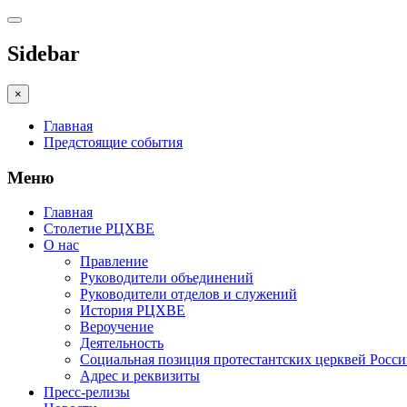
Sidebar
×
Главная
Предстоящие события
Меню
Главная
Столетие РЦХВЕ
О нас
Правление
Руководители объединений
Руководители отделов и служений
История РЦХВЕ
Вероучение
Деятельность
Социальная позиция протестантских церквей Росс
Адрес и реквизиты
Пресс-релизы