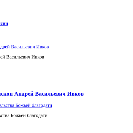
ссии
рей Васильевич Ивков
ископ Андрей Васильевич Ивков
ьства Божьей благодати