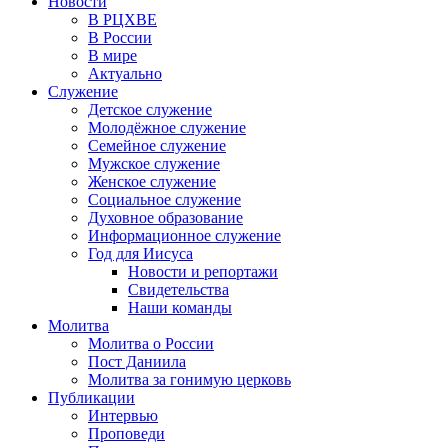
Новости
В РЦХВЕ
В России
В мире
Актуально
Служение
Детское служение
Молодёжное служение
Семейное служение
Мужское служение
Женское служение
Социальное служение
Духовное образование
Информационное служение
Год для Иисуса
Новости и репортажи
Свидетельства
Наши команды
Молитва
Молитва о России
Пост Даниила
Молитва за гонимую церковь
Публикации
Интервью
Проповеди