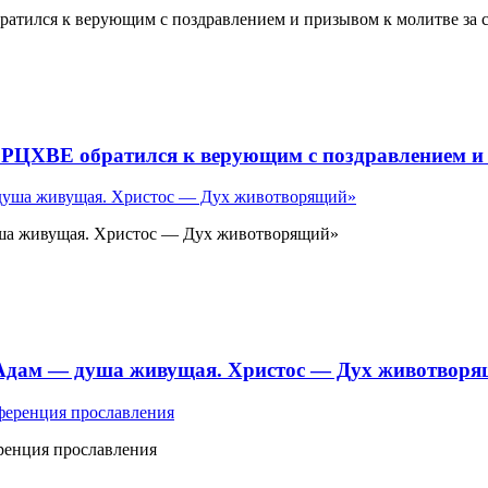
атился к верующим с поздравлением и призывом к молитве за 
 РЦХВЕ обратился к верующим с поздравлением и 
ша живущая. Христос — Дух животворящий»
«Адам — душа живущая. Христос — Дух животвор
ренция прославления