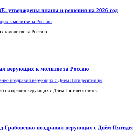
Е: утверждены планы и решения на 2026 год
 к молитве за Россию
л верующих к молитве за Россию
ко поздравил верующих с Днём Пятидесятницы
 Грабовенко поздравил верующих с Днём Пятиде