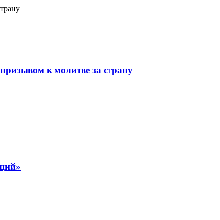
страну
призывом к молитве за страну
ящий»