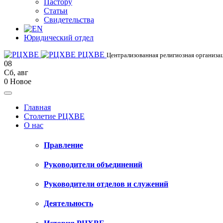
Пастору
Статьи
Свидетельства
Юридический отдел
РЦХВЕ
Централизованная религиозная организац
08
Сб
,
авг
0
Новое
Главная
Столетие РЦХВЕ
О нас
Правление
Руководители объединений
Руководители отделов и служений
Деятельность