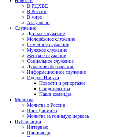
Новости
В РЦХВЕ
В России
В мире
Актуально
Служение
Детское служение
Молодёжное служение
Семейное служение
Мужское служение
Женское служение
Социальное служение
Духовное образование
Информационное служение
Год для Иисуса
Новости и репортажи
Свидетельства
Наши команды
Молитва
Молитва о России
Пост Даниила
Молитва за гонимую церковь
Публикации
Интервью
Проповеди