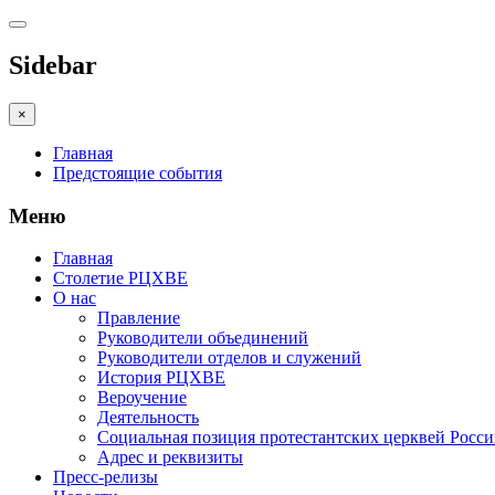
Sidebar
×
Главная
Предстоящие события
Меню
Главная
Столетие РЦХВЕ
О нас
Правление
Руководители объединений
Руководители отделов и служений
История РЦХВЕ
Вероучение
Деятельность
Социальная позиция протестантских церквей Росс
Адрес и реквизиты
Пресс-релизы