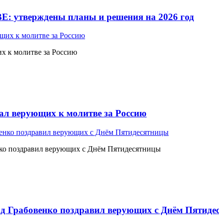
Е: утверждены планы и решения на 2026 год
 к молитве за Россию
л верующих к молитве за Россию
ко поздравил верующих с Днём Пятидесятницы
 Грабовенко поздравил верующих с Днём Пятиде