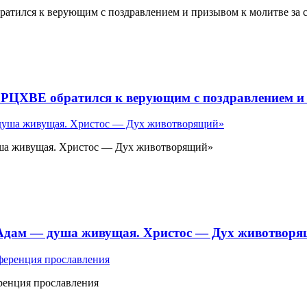
атился к верующим с поздравлением и призывом к молитве за 
 РЦХВЕ обратился к верующим с поздравлением и 
ша живущая. Христос — Дух животворящий»
«Адам — душа живущая. Христос — Дух животвор
ренция прославления