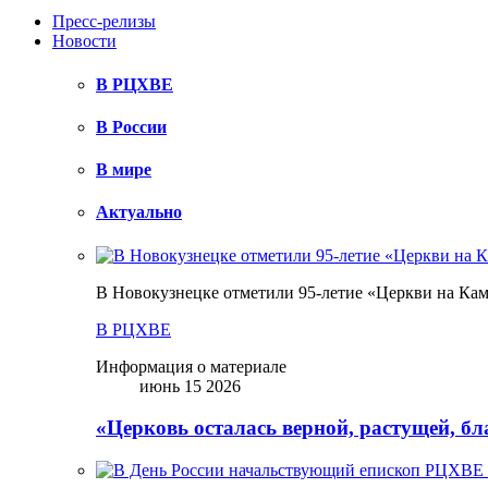
Пресс-релизы
Новости
В РЦХВЕ
В России
В мире
Актуально
В Новокузнецке отметили 95-летие «Церкви на Ка
В РЦХВЕ
Информация о материале
июнь 15 2026
«Церковь осталась верной, растущей, б