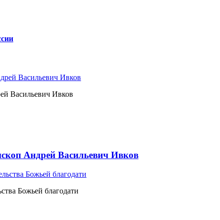
ссии
рей Васильевич Ивков
ископ Андрей Васильевич Ивков
ьства Божьей благодати