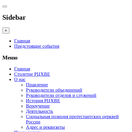
Sidebar
×
Главная
Предстоящие события
Меню
Главная
Столетие РЦХВЕ
О нас
Правление
Руководители объединений
Руководители отделов и служений
История РЦХВЕ
Вероучение
Деятельность
Социальная позиция протестантских церквей
России
Адрес и реквизиты