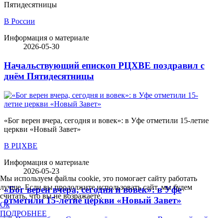
Пятидесятницы
В России
Информация о материале
2026-05-30
Начальствующий епископ РЦХВЕ поздравил с
днём Пятидесятницы
«Бог верен вчера, сегодня и вовек»: в Уфе отметили 15-летие
церкви «Новый Завет»
В РЦХВЕ
Информация о материале
2026-05-23
Мы используем файлы cookie, это помогает сайту работать
лучше. Если вы продолжите использовать сайт, мы будем
«Бог верен вчера, сегодня и вовек»: в Уфе
считать, что вы не возражаете.
отметили 15-летие церкви «Новый Завет»
Ok
ПОДРОБНЕЕ