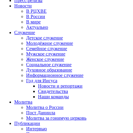
Пресс-релизы
Новости
В РЦХВЕ
В России
В мире
Актуально
Служение
Детское служение
Молодёжное служение
Семейное служение
Мужское служение
Женское служение
Социальное служение
Духовное образование
Информационное служение
Год для Иисуса
Новости и репортажи
Свидетельства
Наши команды
Молитва
Молитва о России
Пост Даниила
Молитва за гонимую церковь
Публикации
Интервью