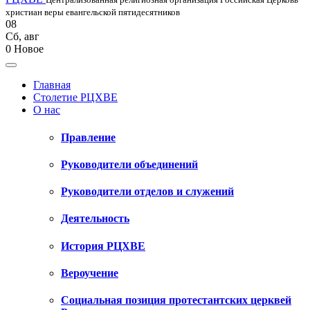
христиан веры евангельской пятидесятников
08
Сб
,
авг
0
Новое
Главная
Столетие РЦХВЕ
О нас
Правление
Руководители объединений
Руководители отделов и служений
Деятельность
История РЦХВЕ
Вероучение
Социальная позиция протестантских церквей