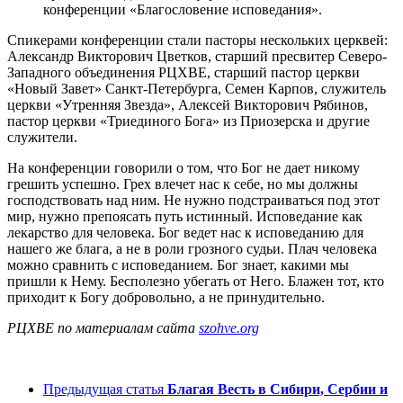
конференции «Благословение исповедания».
Спикерами конференции стали пасторы нескольких церквей:
Александр Викторович Цветков, старший пресвитер Северо-
Западного объединения РЦХВЕ, старший пастор церкви
«Новый Завет» Санкт-Петербурга, Семен Карпов, служитель
церкви «Утренняя Звезда», Алексей Викторович Рябинов,
пастор церкви «Триединого Бога» из Приозерска и другие
служители.
На конференции говорили о том, что Бог не дает никому
грешить успешно. Грех влечет нас к себе, но мы должны
господствовать над ним. Не нужно подстраиваться под этот
мир, нужно препоясать путь истинный. Исповедание как
лекарство для человека. Бог ведет нас к исповеданию для
нашего же блага, а не в роли грозного судьи. Плач человека
можно сравнить с исповеданием. Бог знает, какими мы
пришли к Нему. Бесполезно убегать от Него. Блажен тот, кто
приходит к Богу добровольно, а не принудительно.
РЦХВЕ по материалам сайта
szohve.org
Предыдущая статья
Благая Весть в Сибири, Сербии и