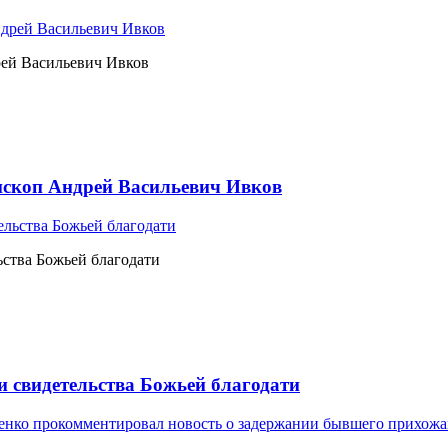
рей Васильевич Ивков
ископ Андрей Васильевич Ивков
ьства Божьей благодати
и свидетельства Божьей благодати