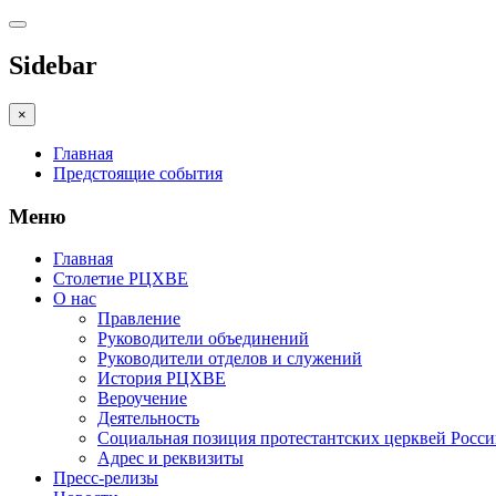
Sidebar
×
Главная
Предстоящие события
Меню
Главная
Столетие РЦХВЕ
О нас
Правление
Руководители объединений
Руководители отделов и служений
История РЦХВЕ
Вероучение
Деятельность
Социальная позиция протестантских церквей Росс
Адрес и реквизиты
Пресс-релизы