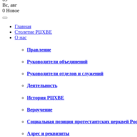
Вс
,
авг
0
Новое
Главная
Столетие РЦХВЕ
О нас
Правление
Руководители объединений
Руководители отделов и служений
Деятельность
История РЦХВЕ
Вероучение
Социальная позиция протестантских церквей Ро
Адрес и реквизиты