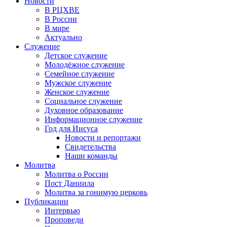
Новости
В РЦХВЕ
В России
В мире
Актуально
Служение
Детское служение
Молодёжное служение
Семейное служение
Мужское служение
Женское служение
Социальное служение
Духовное образование
Информационное служение
Год для Иисуса
Новости и репортажи
Свидетельства
Наши команды
Молитва
Молитва о России
Пост Даниила
Молитва за гонимую церковь
Публикации
Интервью
Проповеди