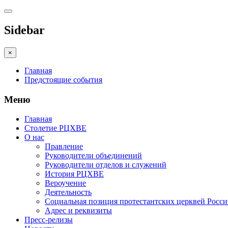
Sidebar
×
Главная
Предстоящие события
Меню
Главная
Столетие РЦХВЕ
О нас
Правление
Руководители объединений
Руководители отделов и служений
История РЦХВЕ
Вероучение
Деятельность
Социальная позиция протестантских церквей Росс
Адрес и реквизиты
Пресс-релизы