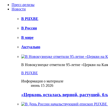
Пресс-релизы
Новости
В РЦХВЕ
В России
В мире
Актуально
В Новокузнецке отметили 95-летие «Церкви на Ка
В РЦХВЕ
Информация о материале
июнь 15 2026
«Церковь осталась верной, растущей, б