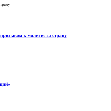
страну
призывом к молитве за страну
ящий»