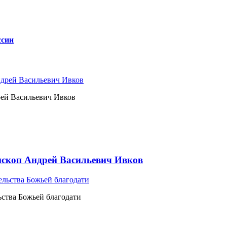
ссии
рей Васильевич Ивков
ископ Андрей Васильевич Ивков
ьства Божьей благодати