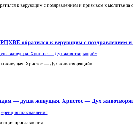
атился к верующим с поздравлением и призывом к молитве за 
 РЦХВЕ обратился к верующим с поздравлением и 
ша живущая. Христос — Дух животворящий»
«Адам — душа живущая. Христос — Дух животвор
ренция прославления