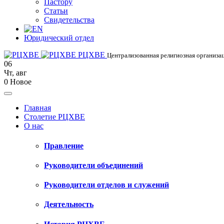
Пастору
Статьи
Свидетельства
Юридический отдел
РЦХВЕ
Централизованная религиозная организац
06
Чт
,
авг
0
Новое
Главная
Столетие РЦХВЕ
О нас
Правление
Руководители объединений
Руководители отделов и служений
Деятельность