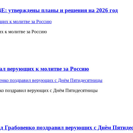
Е: утверждены планы и решения на 2026 год
 к молитве за Россию
л верующих к молитве за Россию
ко поздравил верующих с Днём Пятидесятницы
 Грабовенко поздравил верующих с Днём Пятиде