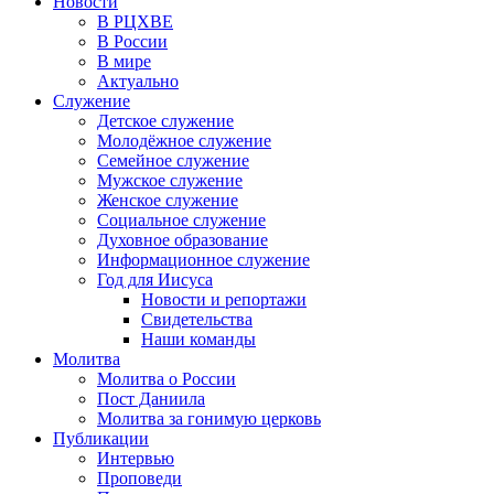
Новости
В РЦХВЕ
В России
В мире
Актуально
Служение
Детское служение
Молодёжное служение
Семейное служение
Мужское служение
Женское служение
Социальное служение
Духовное образование
Информационное служение
Год для Иисуса
Новости и репортажи
Свидетельства
Наши команды
Молитва
Молитва о России
Пост Даниила
Молитва за гонимую церковь
Публикации
Интервью
Проповеди