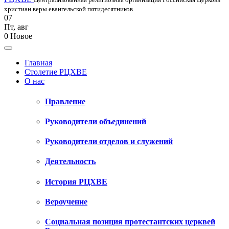
христиан веры евангельской пятидесятников
07
Пт
,
авг
0
Новое
Главная
Столетие РЦХВЕ
О нас
Правление
Руководители объединений
Руководители отделов и служений
Деятельность
История РЦХВЕ
Вероучение
Социальная позиция протестантских церквей