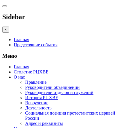
Sidebar
×
Главная
Предстоящие события
Меню
Главная
Столетие РЦХВЕ
О нас
Правление
Руководители объединений
Руководители отделов и служений
История РЦХВЕ
Вероучение
Деятельность
Социальная позиция протестантских церквей
России
Адрес и реквизиты