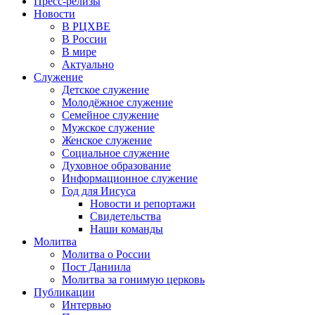
Пресс-релизы
Новости
В РЦХВЕ
В России
В мире
Актуально
Служение
Детское служение
Молодёжное служение
Семейное служение
Мужское служение
Женское служение
Социальное служение
Духовное образование
Информационное служение
Год для Иисуса
Новости и репортажи
Свидетельства
Наши команды
Молитва
Молитва о России
Пост Даниила
Молитва за гонимую церковь
Публикации
Интервью