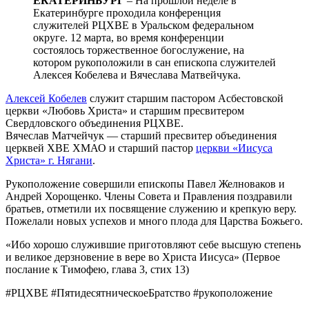
ЕКАТЕРИНБУРГ
– На прошлой неделе в
Екатеринбурге проходила конференция
служителей РЦХВЕ в Уральском федеральном
округе. 12 марта, во время конференции
состоялось торжественное богослужение, на
котором рукоположили в сан епископа служителей
Алексея Кобелева и Вячеслава Матвейчука.
Алексей Кобелев
служит старшим пастором Асбестовской
церкви «Любовь Христа» и старшим пресвитером
Свердловского объединения РЦХВЕ.
Вячеслав Матчейчук — старший пресвитер объединения
церквей ХВЕ ХМАО и старший пастор
церкви «Иисуса
Христа» г. Нягани
.
Рукоположение совершили епископы Павел Желноваков и
Андрей Хорощенко. Члены Совета и Правления поздравили
братьев, отметили их посвящение служению и крепкую веру.
Пожелали новых успехов и много плода для Царства Божьего.
«Ибо хорошо служившие приготовляют себе высшую степень
и великое дерзновение в вере во Христа Иисуса» (Первое
послание к Тимофею, глава 3, стих 13)
#РЦХВЕ #ПятидесятническоеБратство #рукоположение