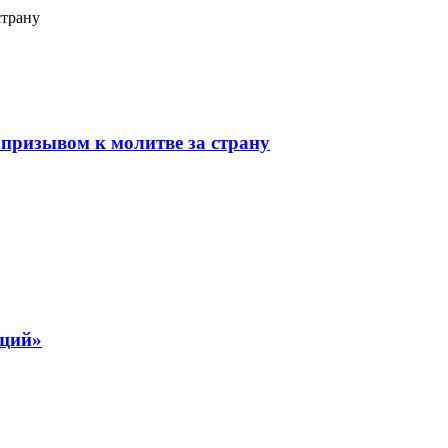
страну
призывом к молитве за страну
ящий»