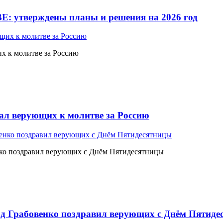
Е: утверждены планы и решения на 2026 год
 к молитве за Россию
л верующих к молитве за Россию
ко поздравил верующих с Днём Пятидесятницы
 Грабовенко поздравил верующих с Днём Пятиде