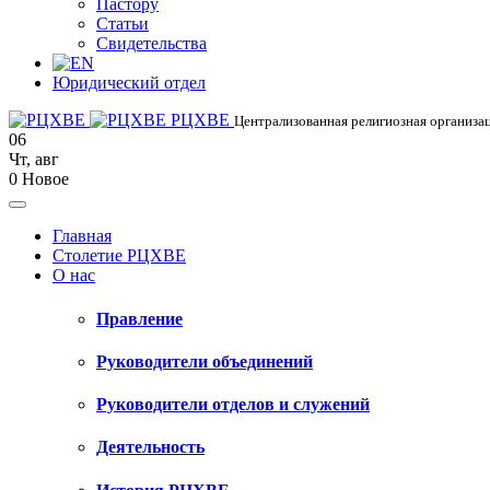
Пастору
Статьи
Свидетельства
Юридический отдел
РЦХВЕ
Централизованная религиозная организац
06
Чт
,
авг
0
Новое
Главная
Столетие РЦХВЕ
О нас
Правление
Руководители объединений
Руководители отделов и служений
Деятельность