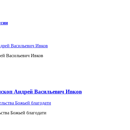
ссии
рей Васильевич Ивков
ископ Андрей Васильевич Ивков
ьства Божьей благодати