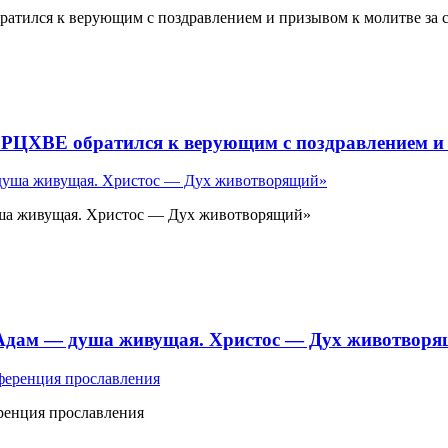
атился к верующим с поздравлением и призывом к молитве за 
 РЦХВЕ обратился к верующим с поздравлением и 
ша живущая. Христос — Дух животворящий»
«Адам — душа живущая. Христос — Дух животвор
ренция прославления