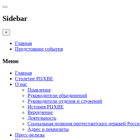
Sidebar
×
Главная
Предстоящие события
Меню
Главная
Столетие РЦХВЕ
О нас
Правление
Руководители объединений
Руководители отделов и служений
История РЦХВЕ
Вероучение
Деятельность
Социальная позиция протестантских церквей Росс
Адрес и реквизиты
Пресс-релизы