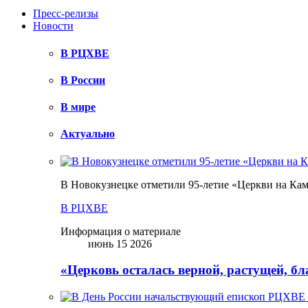
Пресс-релизы
Новости
В РЦХВЕ
В России
В мире
Актуально
В Новокузнецке отметили 95-летие «Церкви на Ка
В РЦХВЕ
Информация о материале
июнь 15 2026
«Церковь осталась верной, растущей, б