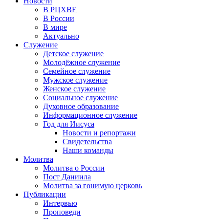
Новости
В РЦХВЕ
В России
В мире
Актуально
Служение
Детское служение
Молодёжное служение
Семейное служение
Мужское служение
Женское служение
Социальное служение
Духовное образование
Информационное служение
Год для Иисуса
Новости и репортажи
Свидетельства
Наши команды
Молитва
Молитва о России
Пост Даниила
Молитва за гонимую церковь
Публикации
Интервью
Проповеди