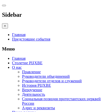
Sidebar
×
Главная
Предстоящие события
Меню
Главная
Столетие РЦХВЕ
О нас
Правление
Руководители объединений
Руководители отделов и служений
История РЦХВЕ
Вероучение
Деятельность
Социальная позиция протестантских церквей
России
Адрес и реквизиты