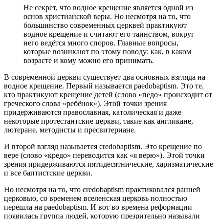
Не секрет, что водное крещение является одной из
основ христианской веры. Но несмотря на то, что
большинство современных церквей практикуют
водное крещение и считают его таинством, вокруг
него ведётся много споров. Главные вопросы,
которые возникают по этому поводу: как, в каком
возрасте и кому можно его принимать.
В современной церкви существует два основных взгляда на
водное крещение. Первый называется paedobaptism. Это те,
кто практикуют крещение детей (слово «педо» происходит от
греческого слова «ребёнок»). Этой точки зрения
придерживаются православная, католическая и даже
некоторые протестантские церкви, такие как англикане,
лютеране, методисты и пресвитериане.
И второй взгляд называется credobaptism. Это крещение по
вере (слово «кредо» переводится как «я верю»). Этой точки
зрения придерживаются пятидесятнические, харизматические
и все баптистские церкви.
Но несмотря на то, что credobaptism практиковался ранней
церковью, со временем вселенская церковь полностью
перешла на paedobaptism. И вот во времена реформации
появилась группа людей, которую презрительно называли