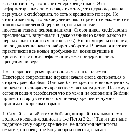
«анабаптисты», что значит «перекрещённые». Эти
реформаторы начали утверждать о том, что церковь должна
вернуться к credobaptism, то есть к крещению по вере. Но
стоит отметить, что новое учение было принято враждебно не
только католической церковью, но и многими
протестантскими деноминациями. Сторонников credobaptism
преследовали, запугивали и даже казнили (о казни одного из
первых анабаптистов я писал здесь). Но несмотря на гонения,
новое движение начало набирать обороты. В результате этого
практически все новые пробуждения, возникнувшие в
христианстве после реформации, уже придерживались
крещения по вере.
Но в недавнее время произошли странные перемены.
Некоторые современные церкви начали снова скатываться в
сторону paedobaptism. Они как-бы не крестят новорождённых,
но начали преподавать крещение маленьким детям. Поэтому я
сегодня решил разобраться что по чем и на основании Библии
привести 8 аргументов о том, почему крещение нужно
принимать в зрелом возрасте.
1. Самый главный стих в Библии, который раскрывает суть
водного крещения, записан в 1-e Петра 3:21: "Так и нас ныне
подобное сему образу крещение, не плотской нечистоты
омытие, но обещание Богу доброй совести, спасает