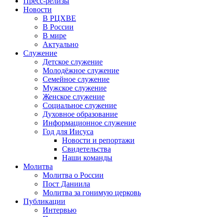
Пресс-релизы
Новости
В РЦХВЕ
В России
В мире
Актуально
Служение
Детское служение
Молодёжное служение
Семейное служение
Мужское служение
Женское служение
Социальное служение
Духовное образование
Информационное служение
Год для Иисуса
Новости и репортажи
Свидетельства
Наши команды
Молитва
Молитва о России
Пост Даниила
Молитва за гонимую церковь
Публикации
Интервью