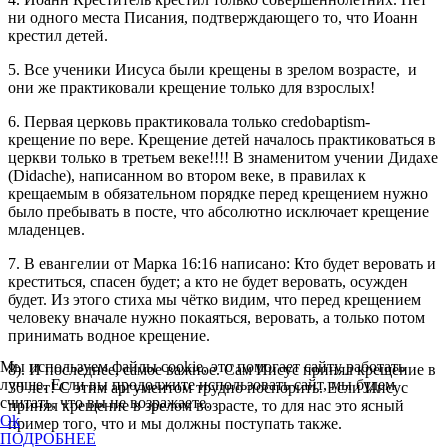
ни одного места Писания, подтверждающего то, что Иоанн
крестил детей.
5. Все ученики Иисуса были крещены в зрелом возрасте, и
они же практиковали крещение только для взрослых!
6. Первая церковь практиковала только credobaptism-
крещение по вере. Крещение детей началось практиковаться в
церкви только в третьем веке!!!! В знаменитом учении Дидахе
(Didache), написанном во втором веке, в правилах к
крещаемым в обязательном порядке перед крещением нужно
было пребывать в посте, что абсолютно исключает крещение
младенцев.
7. В евангелии от Марка 16:16 написано: Кто будет веровать и
креститься, спасен будет; а кто не будет веровать, осужден
будет. Из этого стиха мы чётко видим, что перед крещением
человеку вначале нужно покаяться, веровать, а только потом
принимать водное крещение.
Мы используем файлы cookie, это помогает сайту работать
8). И последнее, самое важное. Сам Иисус принял крещение в
лучше. Если вы продолжите использовать сайт, мы будем
30 лет! С этим аргументом трудно поспорить. Если Иисус
считать, что вы не возражаете.
принял крещение в зрелом возрасте, то для нас это ясный
Ok
пример того, что и мы должны поступать также.
ПОДРОБНЕЕ