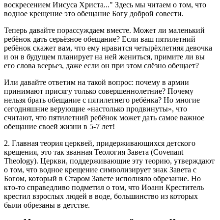
воскресением Иисуса Христа..." Здесь мы читаем о том, что
водное крещение это обещание Богу доброй совести.
Теперь давайте порассуждаем вместе. Может ли маленький
ребёнок дать серьёзное обещание? Если ваш пятилетний
ребёнок скажет вам, что ему нравится четырёхлетняя девочка
и он в будущем планирует на ней жениться, примите ли вы
его слова всерьез, даже если он при этом слёзно обещает?
Или давайте ответим на такой вопрос: почему в армии
принимают присягу только совершеннолетние? Почему
нельзя брать обещание с пятилетнего ребёнка? Но многие
сегодняшние верующие «настолько продвинуты», что
считают, что пятилетний ребёнок может дать самое важное
обещание своей жизни в 5-7 лет!
2. Главная теория церквей, придерживающихся детского
крещения, это так званная Теология Завета (Covenant
Theology). Церкви, поддерживающие эту теорию, утверждают
о том, что водное крещение символизирует знак Завета с
Богом, который в Старом Завете исполняло обрезание. Но
кто-то справедливо подметил о том, что Иоанн Креститель
крестил взрослых людей в воде, большинство из которых
были обрезаны в детстве.