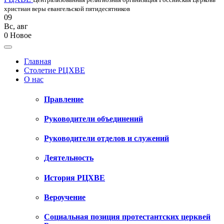
христиан веры евангельской пятидесятников
09
Вс
,
авг
0
Новое
Главная
Столетие РЦХВЕ
О нас
Правление
Руководители объединений
Руководители отделов и служений
Деятельность
История РЦХВЕ
Вероучение
Социальная позиция протестантских церквей