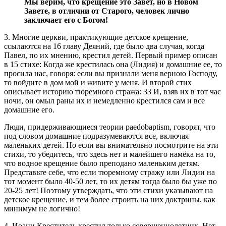
Мы верим, что крещение это Завет, но в Новом
Завете, в отличии от Старого, человек лично
заключает его с Богом!
3. Многие церкви, практикующие детское крещение,
ссылаются на 16 главу Деяний, где было два случая, когда
Павел, по их мнению, крестил детей. Первый пример описан
в 15 стихе: Когда же крестилась она (Лидия) и домашние ее, то
просила нас, говоря: если вы признали меня верною Господу,
то войдите в дом мой и живите у меня. И второй стих
описывает историю тюремного стража: 33 И, взяв их в тот час
ночи, он омыл раны их и немедленно крестился сам и все
домашние его.
Люди, придерживающиеся теории paedobaptism, говорят, что
под словом домашние подразумеваются все, включая
маленьких детей. Но если вы внимательно посмотрите на эти
стихи, то убедитесь, что здесь нет и малейшего намёка на то,
что водное крещение было преподано маленьким детям.
Представьте себе, что если тюремному стражу или Лидии на
тот момент было 40-50 лет, то их детям тогда было бы уже по
20-25 лет! Поэтому утверждать, что эти стихи указывают на
детское крещение, и тем более строить на них доктрины, как
минимум не логично!
4. Иоанн Креститель крестил только совершеннолетних. Нет