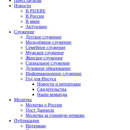
Пресс-релизы
Новости
В РЦХВЕ
В России
В мире
Актуально
Служение
Детское служение
Молодёжное служение
Семейное служение
Мужское служение
Женское служение
Социальное служение
Духовное образование
Информационное служение
Год для Иисуса
Новости и репортажи
Свидетельства
Наши команды
Молитва
Молитва о России
Пост Даниила
Молитва за гонимую церковь
Публикации
Интервью