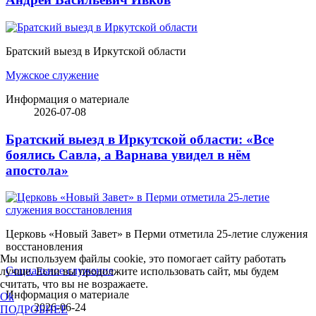
Братский выезд в Иркутской области
Мужское служение
Информация о материале
2026-07-08
Братский выезд в Иркутской области: «Все
боялись Савла, а Варнава увидел в нём
апостола»
Церковь «Новый Завет» в Перми отметила 25-летие служения
восстановления
Мы используем файлы cookie, это помогает сайту работать
Социальное служение
лучше. Если вы продолжите использовать сайт, мы будем
считать, что вы не возражаете.
Информация о материале
Ok
2026-06-24
ПОДРОБНЕЕ