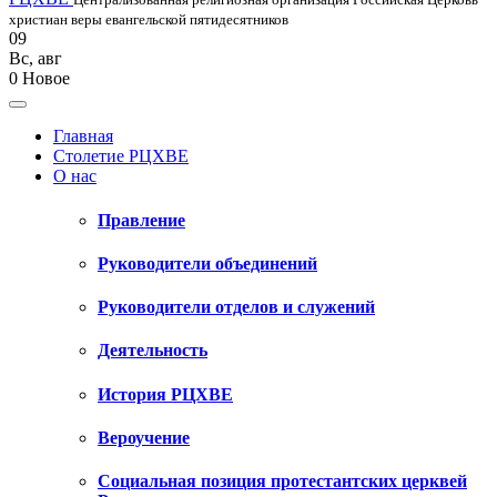
христиан веры евангельской пятидесятников
09
Вс
,
авг
0
Новое
Главная
Столетие РЦХВЕ
О нас
Правление
Руководители объединений
Руководители отделов и служений
Деятельность
История РЦХВЕ
Вероучение
Социальная позиция протестантских церквей