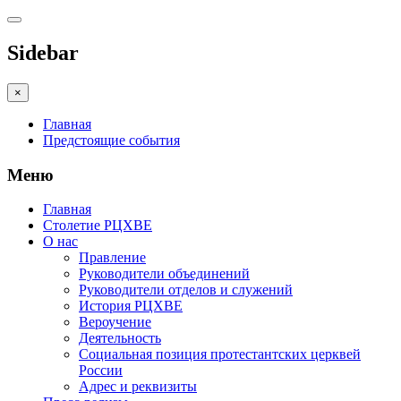
Sidebar
×
Главная
Предстоящие события
Меню
Главная
Столетие РЦХВЕ
О нас
Правление
Руководители объединений
Руководители отделов и служений
История РЦХВЕ
Вероучение
Деятельность
Социальная позиция протестантских церквей
России
Адрес и реквизиты