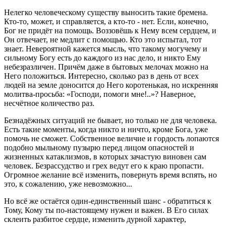
Нелегко человеческому существу выносить такие бремена.
Кто-то, может, и справляется, а кто-то - нет. Если, конечно,
Бог не придёт на помощь. Воззовёшь к Нему всем сердцем, и
Он отвечает, не медлит с помощью. Кто это испытал, тот
знает. Невероятной кажется мысль, что такому могучему и
сильному Богу есть до каждого из нас дело, и никто Ему
небезразличен. Причём даже в бытовых мелочах можно на
Него положиться. Интересно, сколько раз в день от всех
людей на земле доносится до Него коротенькая, но искренняя
молитва-просьба: «Господи, помоги мне!..»? Наверное,
несчётное количество раз.
Безнадёжных ситуаций не бывает, но только не для человека.
Есть такие моменты, когда никто и ничто, кроме Бога, уже
помочь не сможет. Собственное величие и гордость лопаются
подобно мыльному пузырю перед лицом опасностей и
жизненных катаклизмов, в которых зачастую виновен сам
человек. Безрассудство и грех ведут его к краю пропасти.
Огромное желание всё изменить, повернуть время вспять, но
это, к сожалению, уже невозможно...
Но всё же остаётся один-единственный шанс - обратиться к
Тому, Кому ты по-настоящему нужен и важен. В Его силах
склеить разбитое сердце, изменить дурной характер,