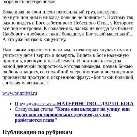
разрешить неразрешимое.
Взваливая на свои плечи непосильный груз, рискуешь
рухнуть под ним и никогда больше не подняться. Поэтому так
важно видеть в Боге заботливого Небесного Отца, у Которого
всё под контролем. К сожалению, далеко не всегда так бывает.
Наоборот - проблемы такие большие, а Бог такой маленький...
А это уже близко к кощунству.
Нам, таким взрослым и важным, в некоторых случаях нужно
учиться у детей верить и доверять. Видеть в Боге надёжную
пристань, крепкую и незыблемую. И повторить вслед за
одной девочкой-подростком, которая однажды, познав Божью
любовь и защиту, со спокойной уверенностью и восхищением
произнесла простую и искреннюю фразу: «Бог такой большой,
а я такая маленькая...»
www.primiritel.ru
Предыдущая статья
МАТЕРИНСТВО – ДАР ОТ БОГА
Следующая статья
"Когда они выходят на улицу, они
видят много хорошеньких девушек, и у них
разбегаются глаза"
Публикации по рубрикам