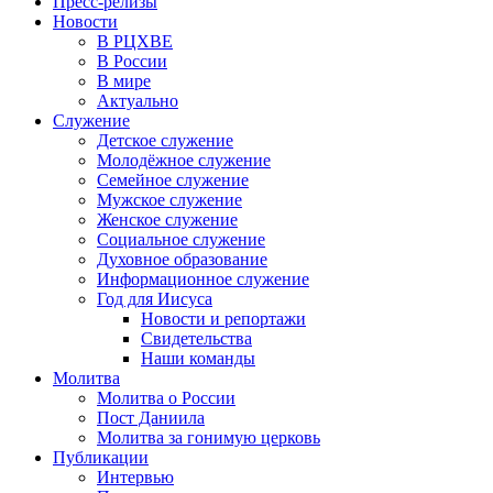
Пресс-релизы
Новости
В РЦХВЕ
В России
В мире
Актуально
Служение
Детское служение
Молодёжное служение
Семейное служение
Мужское служение
Женское служение
Социальное служение
Духовное образование
Информационное служение
Год для Иисуса
Новости и репортажи
Свидетельства
Наши команды
Молитва
Молитва о России
Пост Даниила
Молитва за гонимую церковь
Публикации
Интервью