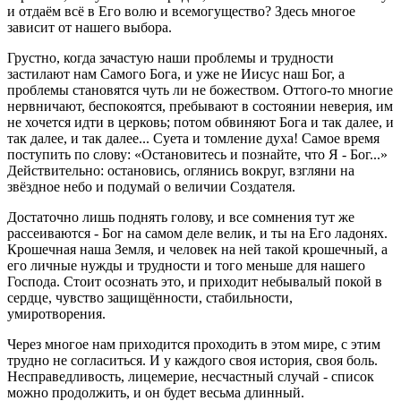
и отдаём всё в Его волю и всемогущество? Здесь многое
зависит от нашего выбора.
Грустно, когда зачастую наши проблемы и трудности
застилают нам Самого Бога, и уже не Иисус наш Бог, а
проблемы становятся чуть ли не божеством. Оттого-то многие
нервничают, беспокоятся, пребывают в состоянии неверия, им
не хочется идти в церковь; потом обвиняют Бога и так далее, и
так далее, и так далее... Суета и томление духа! Самое время
поступить по слову: «Остановитесь и познайте, что Я - Бог...»
Действительно: остановись, оглянись вокруг, взгляни на
звёздное небо и подумай о величии Создателя.
Достаточно лишь поднять голову, и все сомнения тут же
рассеиваются - Бог на самом деле велик, и ты на Его ладонях.
Крошечная наша Земля, и человек на ней такой крошечный, а
его личные нужды и трудности и того меньше для нашего
Господа. Стоит осознать это, и приходит небывалый покой в
сердце, чувство защищённости, стабильности,
умиротворения.
Через многое нам приходится проходить в этом мире, с этим
трудно не согласиться. И у каждого своя история, своя боль.
Несправедливость, лицемерие, несчастный случай - список
можно продолжить, и он будет весьма длинный.