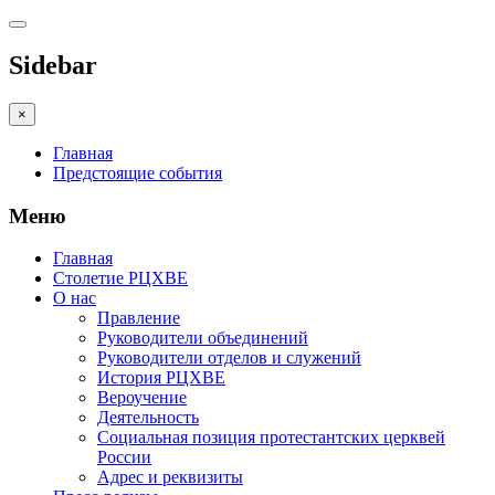
Sidebar
×
Главная
Предстоящие события
Меню
Главная
Столетие РЦХВЕ
О нас
Правление
Руководители объединений
Руководители отделов и служений
История РЦХВЕ
Вероучение
Деятельность
Социальная позиция протестантских церквей
России
Адрес и реквизиты