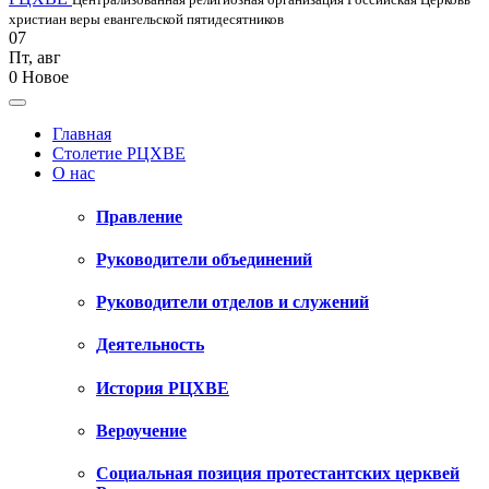
христиан веры евангельской пятидесятников
07
Пт
,
авг
0
Новое
Главная
Столетие РЦХВЕ
О нас
Правление
Руководители объединений
Руководители отделов и служений
Деятельность
История РЦХВЕ
Вероучение
Социальная позиция протестантских церквей