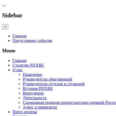
Sidebar
×
Главная
Предстоящие события
Меню
Главная
Столетие РЦХВЕ
О нас
Правление
Руководители объединений
Руководители отделов и служений
История РЦХВЕ
Вероучение
Деятельность
Социальная позиция протестантских церквей Росс
Адрес и реквизиты
Пресс-релизы