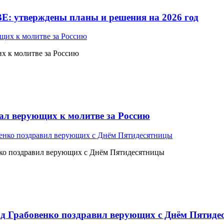
Е: утверждены планы и решения на 2026 год
 к молитве за Россию
л верующих к молитве за Россию
ко поздравил верующих с Днём Пятидесятницы
 Грабовенко поздравил верующих с Днём Пятиде