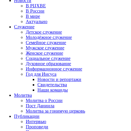
Новости
В РЦХВЕ
В России
В мире
Актуально
Служение
Детское служение
Молодёжное служение
Семейное служение
Мужское служение
Женское служение
Социальное служение
Духовное образование
Информационное служение
Год для Иисуса
Новости и репортажи
Свидетельства
Наши команды
Молитва
Молитва о России
Пост Даниила
Молитва за гонимую церковь
Публикации
Интервью
Проповеди