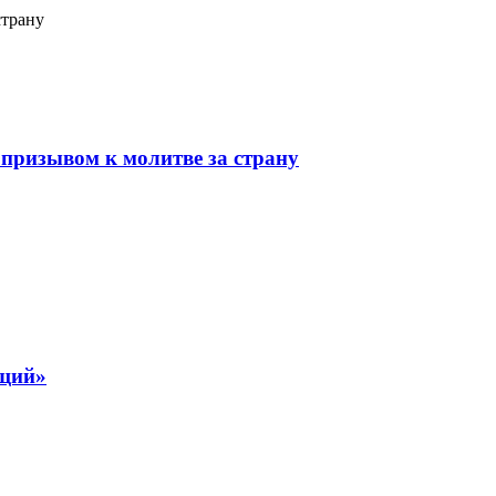
страну
призывом к молитве за страну
ящий»