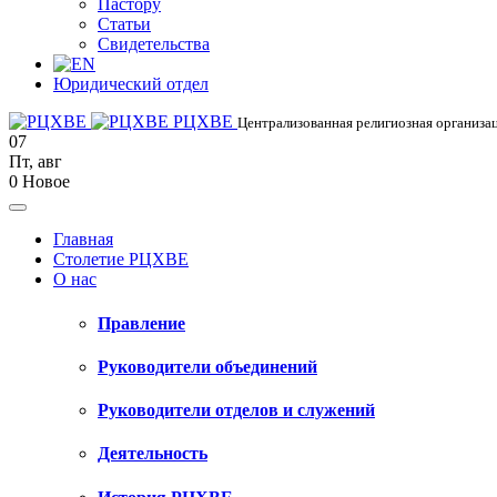
Пастору
Статьи
Свидетельства
Юридический отдел
РЦХВЕ
Централизованная религиозная организац
07
Пт
,
авг
0
Новое
Главная
Столетие РЦХВЕ
О нас
Правление
Руководители объединений
Руководители отделов и служений
Деятельность