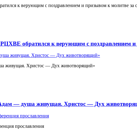
атился к верующим с поздравлением и призывом к молитве за 
 РЦХВЕ обратился к верующим с поздравлением и 
ша живущая. Христос — Дух животворящий»
«Адам — душа живущая. Христос — Дух животвор
ренция прославления