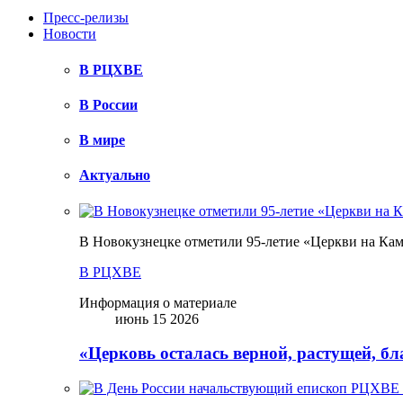
Пресс-релизы
Новости
В РЦХВЕ
В России
В мире
Актуально
В Новокузнецке отметили 95-летие «Церкви на Ка
В РЦХВЕ
Информация о материале
июнь 15 2026
«Церковь осталась верной, растущей, б