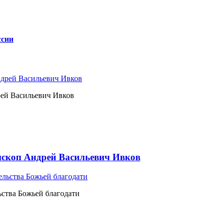
ссии
рей Васильевич Ивков
ископ Андрей Васильевич Ивков
ьства Божьей благодати