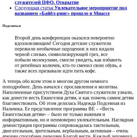
служителей ЦФО. Открытие
Следующая статья
Увлекательное мероприятие под
названием «Байбл-ринг» прошло в Миассе
Поделиться
Второй день конференции оказался невероятно
вдохновляющим! Сегодня детские служители
пережили необычные ощущения: в них кидали
черной слизью, символизирующей грех, все
побыли молекулами, смогли увидеть, как избавить
от репейных колючек, кто-то сменил свою обувь, а
также всех призывали идти пить кофе.
А теперь обо всем этом и многом другом немного
поподробнее. День начался с прославления и молитвы.
Наполненные присутствием Духа Святого служители узнали,
как донести весть Евангелия детям, и как помочь самим детям
благовествовать. Об этом делилась Надежда Подсевная из
Нальчика. Ее представление программы ВЕ – «Весть
Евангельская детям» – было не только важным и
информативным, но и неимоверно увлекательным. Наглядная
демонстрация программы сопровождалась тактильным,
двигательным, зрительным, вербальным, активным – очень
яркими способами передачи Благой вести. Каждый запомнил,