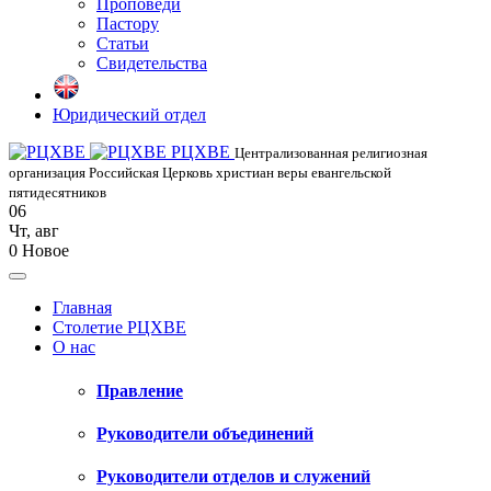
Проповеди
Пастору
Статьи
Свидетельства
Юридический отдел
РЦХВЕ
Централизованная религиозная
организация Российская Церковь христиан веры евангельской
пятидесятников
06
Чт
,
авг
0
Новое
Главная
Столетие РЦХВЕ
О нас
Правление
Руководители объединений
Руководители отделов и служений