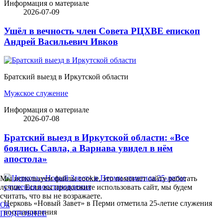
Информация о материале
2026-07-09
Ушёл в вечность член Совета РЦХВЕ епископ
Андрей Васильевич Ивков
Братский выезд в Иркутской области
Мужское служение
Информация о материале
2026-07-08
Братский выезд в Иркутской области: «Все
боялись Савла, а Варнава увидел в нём
апостола»
Мы используем файлы cookie, это помогает сайту работать
лучше. Если вы продолжите использовать сайт, мы будем
считать, что вы не возражаете.
Церковь «Новый Завет» в Перми отметила 25-летие служения
Ok
восстановления
ПОДРОБНЕЕ