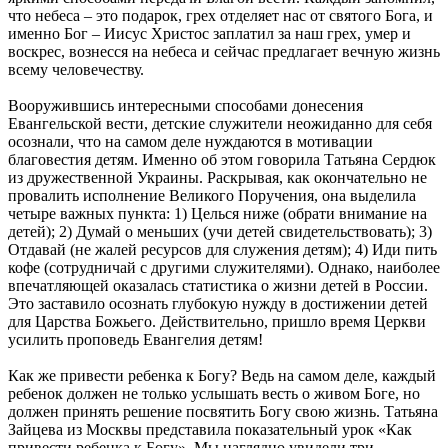
что небеса – это подарок, грех отделяет нас от святого Бога, и
именно Бог – Иисус Христос заплатил за наш грех, умер и
воскрес, вознесся на небеса и сейчас предлагает вечную жизнь
всему человечеству.
Вооружившись интересными способами донесения
Евангельской вести, детские служители неожиданно для себя
осознали, что на самом деле нуждаются в мотивации
благовестия детям. Именно об этом говорила Татьяна Сердюк
из дружественной Украины. Раскрывая, как окончательно не
провалить исполнение Великого Поручения, она выделила
четыре важных пункта: 1) Целься ниже (обрати внимание на
детей); 2) Думай о меньших (учи детей свидетельствовать); 3)
Отдавай (не жалей ресурсов для служения детям); 4) Иди пить
кофе (сотрудничай с другими служителями). Однако, наиболее
впечатляющей оказалась статистика о жизни детей в России.
Это заставило осознать глубокую нужду в достижении детей
для Царства Божьего. Действительно, пришло время Церкви
усилить проповедь Евангелия детям!
Как же привести ребенка к Богу? Ведь на самом деле, каждый
ребенок должен не только услышать весть о живом Боге, но
должен принять решение посвятить Богу свою жизнь. Татьяна
Зайцева из Москвы представила показательный урок «Как
привести ребенка к Богу». Мы наглядно увидели три