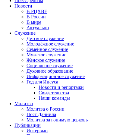
Пресс-релизы
Новости
В РЦХВЕ
В России
В мире
Актуально
Служение
Детское служение
Молодёжное служение
Семейное служение
Мужское служение
Женское служение
Социальное служение
Духовное образование
Информационное служение
Год для Иисуса
Новости и репортажи
Свидетельства
Наши команды
Молитва
Молитва о России
Пост Даниила
Молитва за гонимую церковь
Публикации
Интервью