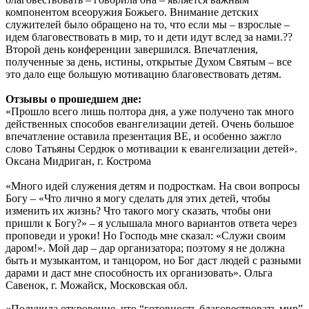
компонентом всеоружия Божьего. Внимание детских
служителей было обращено на то, что если мы – взрослые –
идем благовествовать в мир, то и дети идут вслед за нами.??
Второй день конференции завершился. Впечатления,
полученные за день, истины, открытые Духом Святым – все
это дало еще большую мотивацию благовествовать детям.
Отзывы о прошедшем дне:
«Прошло всего лишь полтора дня, а уже получено так много
действенных способов евангелизации детей. Очень большое
впечатление оставила презентация ВЕ, и особенно зажгло
слово Татьяны Сердюк о мотивации к евангелизации детей».
Оксана Мидриган, г. Кострома
«Много идей служения детям и подросткам. На свои вопросы
Богу – «Что лично я могу сделать для этих детей, чтобы
изменить их жизнь? Что такого могу сказать, чтобы они
пришли к Богу?» – я услышала много вариантов ответа через
проповеди и уроки! Но Господь мне сказал: «Служи своим
даром!». Мой дар – дар организатора; поэтому я не должна
быть и музыкантом, и танцором, но Бог даст людей с разными
дарами и даст мне способность их организовать». Ольга
Савенок, г. Можайск, Московская обл.
«Получила откровение, что “готовность благовествовать мир”