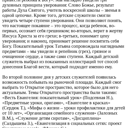
духовных принципа уверования: Слово Божье, результат
работы Духа Святого, учитель воскресной школы – звенья в
одной цепочке. Кроме того, детские служители смогли
увидеть четыре ступени уверования. Они позволяют понять,
что настоящее покаяние – это процесс, когда ребенок, во-
первых, осознает себя грешником; во-вторых, верит в жертву
Иисуса Христа за его грехи; в-третьих, понимает цену
уверования; и наконец, принимает решение посвятить себя
Богу. Показательный урок Татьяна сопровождала наглядными
предметами – мы увидели и репейник (грех), грязное и
очищенное сердце, а также сами ступени. Каждый детский
служитель выбрал из показанных иллюстраций тот способ
донесения Благой вести, который подходит именно ему.
Во второй половине дня у детских служителей появилась
возможность побывать на рыночной площади. Каждый смог
выбрать то Открытое пространство, которое было для него
актуальным. Темы Открытого пространства были такими:
«Весть Евангелия: показательный урок» (Подсевная Н.),
«Предметные уроки, оригами», «Евангелие в красках»
(Сердюк Т.), «Мифы о жизни – уроки профилактики для детей
от 10 лет», «Организация семейного служения» (Залозных
В.М.), «Служение детям сиротам», «Дисциплина»
(Салдышева З.), «Евангелизация в социальных сетях: проект