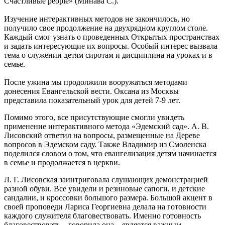
Счастливые people» (Минава С.).
Изучение интерактивных методов не закончилось, но
получило свое продолжение на двухрядном круглом столе.
Каждый смог узнать о проведенных Открытых пространствах
и задать интересующие их вопросы. Особый интерес вызвала
тема о служении детям сиротам и дисциплина на уроках и в
семье.
После ужина мы продолжили вооружаться методами
донесения Евангельской вести. Оксана из Москвы
представила показательный урок для детей 7-9 лет.
Помимо этого, все присутствующие смогли увидеть
применение интерактивного метода «Эдемский сад». А. В.
Лисовский ответил на вопросы, размещенные на Дереве
вопросов в Эдемском саду. Также Владимир из Смоленска
поделился словом о том, что евангелизация детям начинается
в семье и продолжается в церкви.
Л. Г. Лисовская заинтриговала слушающих демонстрацией
разной обуви. Все увидели и резиновые сапоги, и детские
сандалии, и кроссовки большого размера. Большой акцент в
своей проповеди Лариса Георгиевна делала на готовности
каждого служителя благовествовать. Именно готовность
благовествовать – говорила она – является важным