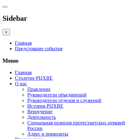
Sidebar
×
Главная
Предстоящие события
Меню
Главная
Столетие РЦХВЕ
О нас
Правление
Руководители объединений
Руководители отделов и служений
История РЦХВЕ
Вероучение
Деятельность
Социальная позиция протестантских церквей
России
Адрес и реквизиты