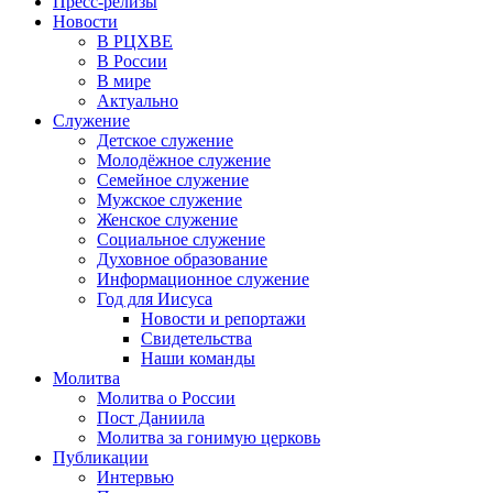
Пресс-релизы
Новости
В РЦХВЕ
В России
В мире
Актуально
Служение
Детское служение
Молодёжное служение
Семейное служение
Мужское служение
Женское служение
Социальное служение
Духовное образование
Информационное служение
Год для Иисуса
Новости и репортажи
Свидетельства
Наши команды
Молитва
Молитва о России
Пост Даниила
Молитва за гонимую церковь
Публикации
Интервью