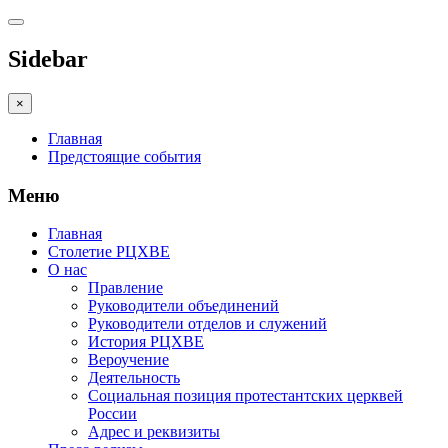
Sidebar
×
Главная
Предстоящие события
Меню
Главная
Столетие РЦХВЕ
О нас
Правление
Руководители объединений
Руководители отделов и служений
История РЦХВЕ
Вероучение
Деятельность
Социальная позиция протестантских церквей
России
Адрес и реквизиты