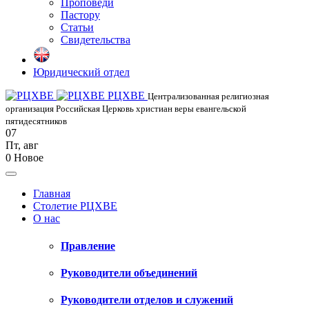
Проповеди
Пастору
Статьи
Свидетельства
Юридический отдел
РЦХВЕ
Централизованная религиозная
организация Российская Церковь христиан веры евангельской
пятидесятников
07
Пт
,
авг
0
Новое
Главная
Столетие РЦХВЕ
О нас
Правление
Руководители объединений
Руководители отделов и служений