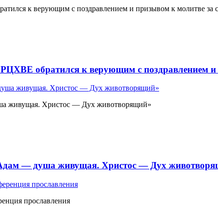
атился к верующим с поздравлением и призывом к молитве за 
 РЦХВЕ обратился к верующим с поздравлением и 
ша живущая. Христос — Дух животворящий»
«Адам — душа живущая. Христос — Дух животвор
ренция прославления