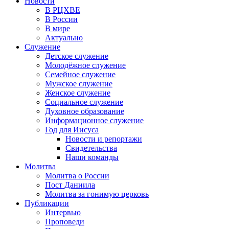
Новости
В РЦХВЕ
В России
В мире
Актуально
Служение
Детское служение
Молодёжное служение
Семейное служение
Мужское служение
Женское служение
Социальное служение
Духовное образование
Информационное служение
Год для Иисуса
Новости и репортажи
Свидетельства
Наши команды
Молитва
Молитва о России
Пост Даниила
Молитва за гонимую церковь
Публикации
Интервью
Проповеди