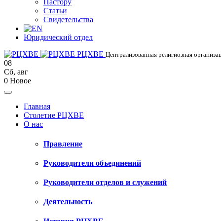
Пастору
Статьи
Свидетельства
Юридический отдел
РЦХВЕ
Централизованная религиозная организац
08
Сб
,
авг
0
Новое
Главная
Столетие РЦХВЕ
О нас
Правление
Руководители объединений
Руководители отделов и служений
Деятельность