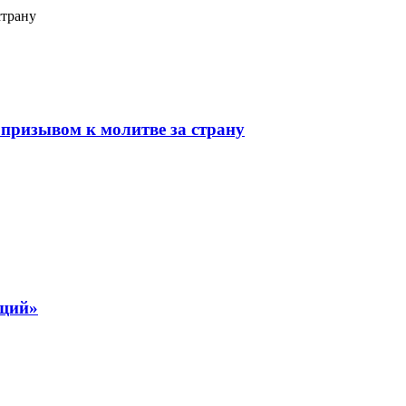
страну
призывом к молитве за страну
ящий»