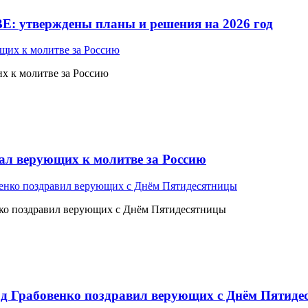
Е: утверждены планы и решения на 2026 год
 к молитве за Россию
л верующих к молитве за Россию
ко поздравил верующих с Днём Пятидесятницы
 Грабовенко поздравил верующих с Днём Пятиде