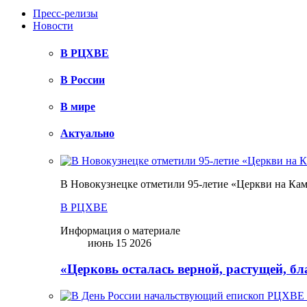
Пресс-релизы
Новости
В РЦХВЕ
В России
В мире
Актуально
В Новокузнецке отметили 95-летие «Церкви на Ка
В РЦХВЕ
Информация о материале
июнь 15 2026
«Церковь осталась верной, растущей, б