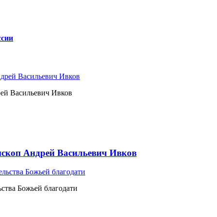
ссии
рей Васильевич Ивков
ископ Андрей Васильевич Ивков
ьства Божьей благодати