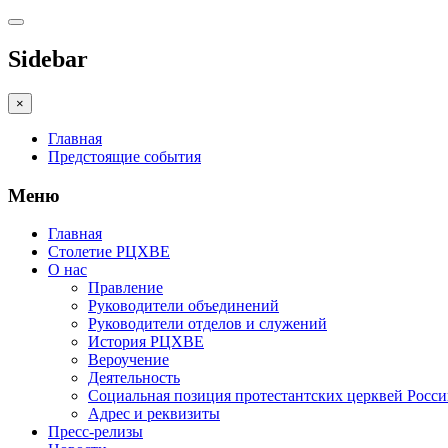
Sidebar
×
Главная
Предстоящие события
Меню
Главная
Столетие РЦХВЕ
О нас
Правление
Руководители объединений
Руководители отделов и служений
История РЦХВЕ
Вероучение
Деятельность
Социальная позиция протестантских церквей Росс
Адрес и реквизиты
Пресс-релизы