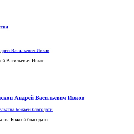
ссии
рей Васильевич Ивков
ископ Андрей Васильевич Ивков
ьства Божьей благодати