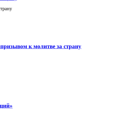
страну
призывом к молитве за страну
ящий»