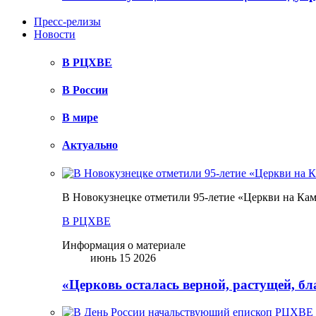
Пресс-релизы
Новости
В РЦХВЕ
В России
В мире
Актуально
В Новокузнецке отметили 95-летие «Церкви на Ка
В РЦХВЕ
Информация о материале
июнь 15 2026
«Церковь осталась верной, растущей, б