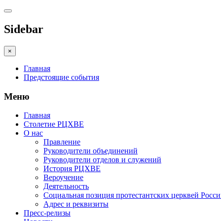
Sidebar
×
Главная
Предстоящие события
Меню
Главная
Столетие РЦХВЕ
О нас
Правление
Руководители объединений
Руководители отделов и служений
История РЦХВЕ
Вероучение
Деятельность
Социальная позиция протестантских церквей Росс
Адрес и реквизиты
Пресс-релизы