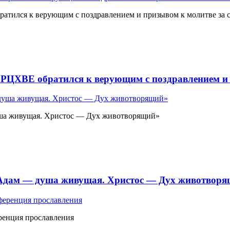
атился к верующим с поздравлением и призывом к молитве за 
 РЦХВЕ обратился к верующим с поздравлением и 
ша живущая. Христос — Дух животворящий»
«Адам — душа живущая. Христос — Дух животвор
ренция прославления