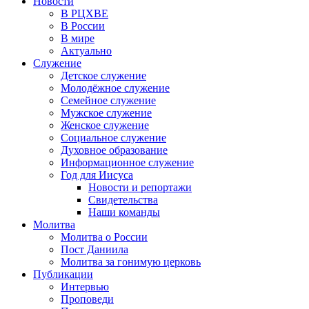
Новости
В РЦХВЕ
В России
В мире
Актуально
Служение
Детское служение
Молодёжное служение
Семейное служение
Мужское служение
Женское служение
Социальное служение
Духовное образование
Информационное служение
Год для Иисуса
Новости и репортажи
Свидетельства
Наши команды
Молитва
Молитва о России
Пост Даниила
Молитва за гонимую церковь
Публикации
Интервью
Проповеди