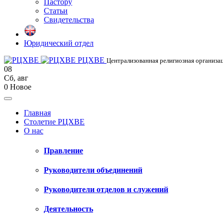
Пастору
Статьи
Свидетельства
Юридический отдел
РЦХВЕ
Централизованная религиозная организац
08
Сб
,
авг
0
Новое
Главная
Столетие РЦХВЕ
О нас
Правление
Руководители объединений
Руководители отделов и служений
Деятельность