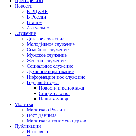
Пресс-релизы
Новости
В РЦХВЕ
В России
В мире
Актуально
Служение
Детское служение
Молодёжное служение
Семейное служение
Мужское служение
Женское служение
Социальное служение
Духовное образование
Информационное служение
Год для Иисуса
Новости и репортажи
Свидетельства
Наши команды
Молитва
Молитва о России
Пост Даниила
Молитва за гонимую церковь
Публикации
Интервью