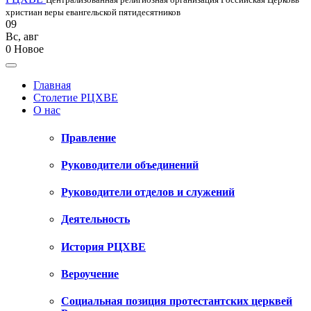
христиан веры евангельской пятидесятников
09
Вс
,
авг
0
Новое
Главная
Столетие РЦХВЕ
О нас
Правление
Руководители объединений
Руководители отделов и служений
Деятельность
История РЦХВЕ
Вероучение
Социальная позиция протестантских церквей