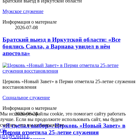
Братский выезд в Иркутской области
Мужское служение
Информация о материале
2026-07-08
Братский выезд в Иркутской области: «Все
боялись Савла, а Варнава увидел в нём
апостола»
Церковь «Новый Завет» в Перми отметила 25-летие служения
восстановления
Социальное служение
Информация о материале
2026-06-24
Мы используем файлы cookie, это помогает сайту работать
лучше. Если вы продолжите использовать сайт, мы будем
считать, что вы не возражаете.
«Я сделал выбор». Церковь «Новый Завет» в
Ok
Перми отметила 25-летие служения
ПОДРОБНЕЕ