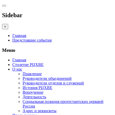
Sidebar
×
Главная
Предстоящие события
Меню
Главная
Столетие РЦХВЕ
О нас
Правление
Руководители объединений
Руководители отделов и служений
История РЦХВЕ
Вероучение
Деятельность
Социальная позиция протестантских церквей
России
Адрес и реквизиты