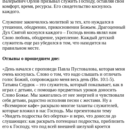
Валерьевич Орлов призывал служить Господу, оставляя свой
комфорт, время, ресурсы. Его свидетельство коснулось
каждого.
Служение закончилось молитвой за тех, кто нуждался в
утешении, ободрении, прикосновении Божьем. Драгоценный
Дух Святой коснулся каждого – Господь вновь являл нам
Свою любовь, ободрение, укрепление. Каждый детский
служитель еще раз убедился в том, что находится на
правильном месте.
Отзывы о прошедшем дне:
«День начался с проповеди Павла Пустовалова, которая меня
очень коснулась. Слово о том, что надо слышать и отличать
голос Божий, сопровождало меня весь день (Ин. 10:1-5).
Татьяна Сердюк – это служитель, который показывает, как в
играх с детьми, с помощью предметных уроков доносить
Слово Божье. Мы зажигались от нее энергией и чувствовали
себя детьми, радостно исполняя песни с жестами. Ну а
«Всемирное кафе» раскрыло многие таланты служителей,
которые вложил в нас Господь. Мы презентовали тему
«Увидеть подростка без обертки» и верю, что донесли до
слушающих: как раскрыть потенциал подростка, приблизить
его к Господу, что под всей внешней шелухой кроется