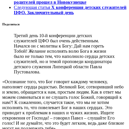
родителей прошел в Новокузнецке
Следующая статья
X конференция детских служителей
ЦФО. Заключительный день
Поделиться
Третий день 10-й конференции детских
служителей ЦФО был очень действенным.
Начался он с молитвы к Богу: Дай нам гореть
Тобой! Желание исполнять волю Бога в жизни
было не только тем, что наполнило сердца детских
служителей, но и темой проповеди координатора
детского служения Липецкой области Павла
Пустовалова.
«Осознание того, что Бог говорит каждому человеку,
наполняет сердца радостью. Великий Бог, сотворивший небо
и землю, обращается к нам, простым людям. Как в ответ мы
можем сомневаться и не слушать голос Божий, говорящий к
нам?! К сожалению, случается такое, что мы не хотим
исполнять то, что повелевает Бог в наших сердцах. Это
приводит к проблемам в наших и чужих жизнях. Ищите
откровения от Господа! – говорил Павел – слушайте Его
голос! И не думайте, что это будет легким, ведь даже близкие
могут не поддержать тебя».