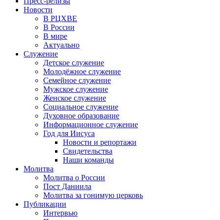
Пресс-релизы
Новости
В РЦХВЕ
В России
В мире
Актуально
Служение
Детское служение
Молодёжное служение
Семейное служение
Мужское служение
Женское служение
Социальное служение
Духовное образование
Информационное служение
Год для Иисуса
Новости и репортажи
Свидетельства
Наши команды
Молитва
Молитва о России
Пост Даниила
Молитва за гонимую церковь
Публикации
Интервью