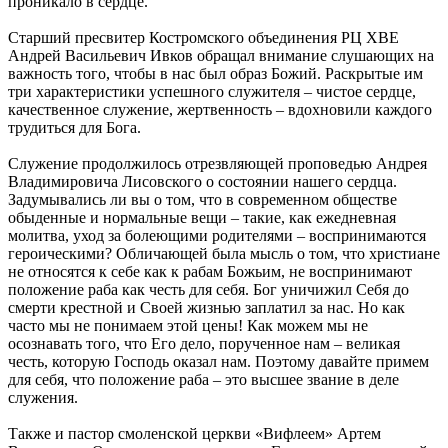
проникало в сердце.
Старший пресвитер Костромского объединения РЦ ХВЕ
Андрей Васильевич Ивков обращал внимание слушающих на
важность того, чтобы в нас был образ Божий. Раскрытые им
три характеристики успешного служителя – чистое сердце,
качественное служение, жертвенность – вдохновили каждого
трудиться для Бога.
Служение продолжилось отрезвляющей проповедью Андрея
Владимировича Лисовского о состоянии нашего сердца.
Задумывались ли вы о том, что в современном обществе
обыденные и нормальные вещи – такие, как ежедневная
молитва, уход за болеющими родителями – воспринимаются
героическими? Обличающей была мысль о том, что христиане
не относятся к себе как к рабам Божьим, не воспринимают
положение раба как честь для себя. Бог уничижил Себя до
смерти крестной и Своей жизнью заплатил за нас. Но как
часто мы не понимаем этой цены! Как можем мы не
осознавать того, что Его дело, порученное нам – великая
честь, которую Господь оказал нам. Поэтому давайте примем
для себя, что положение раба – это высшее звание в деле
служения.
Также и пастор смоленской церкви «Вифлеем» Артем