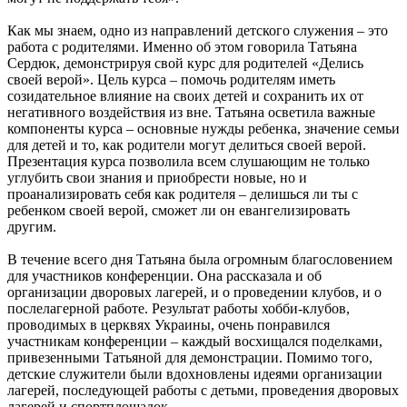
Как мы знаем, одно из направлений детского служения – это
работа с родителями. Именно об этом говорила Татьяна
Сердюк, демонстрируя свой курс для родителей «Делись
своей верой». Цель курса – помочь родителям иметь
созидательное влияние на своих детей и сохранить их от
негативного воздействия из вне. Татьяна осветила важные
компоненты курса – основные нужды ребенка, значение семьи
для детей и то, как родители могут делиться своей верой.
Презентация курса позволила всем слушающим не только
углубить свои знания и приобрести новые, но и
проанализировать себя как родителя – делишься ли ты с
ребенком своей верой, сможет ли он евангелизировать
другим.
В течение всего дня Татьяна была огромным благословением
для участников конференции. Она рассказала и об
организации дворовых лагерей, и о проведении клубов, и о
послелагерной работе. Результат работы хобби-клубов,
проводимых в церквях Украины, очень понравился
участникам конференции – каждый восхищался поделками,
привезенными Татьяной для демонстрации. Помимо того,
детские служители были вдохновлены идеями организации
лагерей, последующей работы с детьми, проведения дворовых
лагерей и спортплощадок.