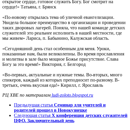
открытое сердце, готовое служить Богу. Бог смотрит на
сердце!» Татьяна, г. Брянск
«По-новому открылась тема об уличной евангелизации.
Увидела большое преимущество в организации и проведении
таких дворовых лагерей. Поняла, что нашей команде детских
служителей это реальнее исполнить в нашей местности, где
мы живем» Лариса, п. Бабынино, Калужская область.
«Сегодняшний день стал особенным для меня. Уроки,
показанные нам, были великолепны. Во время прославления
и молитвы в зале было мощное Божье присутствие. Слава
Богу за это время!» Виктория, г. Белгород
«Во-первых, актуальные и нужные темы. Во-вторых, много
спикеров, каждый из которых преподносит по-разному. В-
третьих, очень вкусная еда!» Кирилл, г. Ярославль
РЦ ХВЕ
по материалам
ludi-zoloto.blogspot.ru
Предыдущая статья
Семинар для учителей и
родителей прошел в Новокузнецке
Следующая статья
X конференция детских служителей
ЦФО. Заключительный день