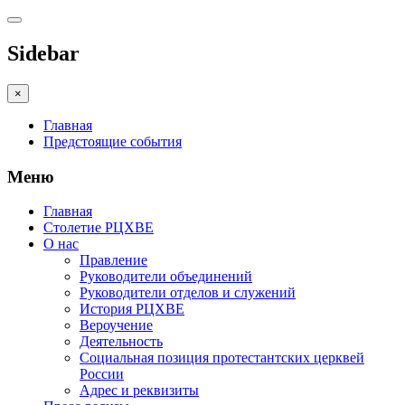
Sidebar
×
Главная
Предстоящие события
Меню
Главная
Столетие РЦХВЕ
О нас
Правление
Руководители объединений
Руководители отделов и служений
История РЦХВЕ
Вероучение
Деятельность
Социальная позиция протестантских церквей
России
Адрес и реквизиты