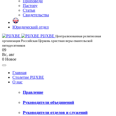
Проповеди
Пастору
Статьи
Свидетельства
Юридический отдел
РЦХВЕ
Централизованная религиозная
организация Российская Церковь христиан веры евангельской
пятидесятников
09
Вс
,
авг
0
Новое
Главная
Столетие РЦХВЕ
О нас
Правление
Руководители объединений
Руководители отделов и служений