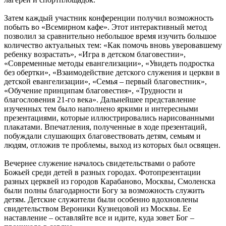
Затем каждый участник конференции получил возможность
побыть во «Всемирном кафе». Этот интерактивный метод
позволил за сравнительно небольшое время изучить большое
количество актуальных тем: «Как помочь вновь уверовавшему
ребенку возрастать», «Игра в детском благовестии»,
«Современные методы евангелизации», «Увидеть подростка
без обертки», «Взаимодействие детского служения и церкви в
детской евангелизации», «Семья – первый благовестник»,
«Обучение принципам благовестия», «Трудности и
благословения 21-го века». Дальнейшее представление
изученных тем было наполнено яркими и интересными
презентациями, которые иллюстрировались нарисованными
плакатами. Впечатления, полученные в ходе презентаций,
побуждали слушающих благовествовать детям, семьям и
людям, отложив те проблемы, выход из которых был освящен.
Вечернее служение началось свидетельствами о работе
Божьей среди детей в разных городах. Фотопрезентации
разных церквей из городов Карабаново, Москвы, Смоленска
были полны благодарности Богу за возможность служить
детям. Детские служители были особенно вдохновлены
свидетельством Вероники Кузнецовой из Москвы. Ее
наставление – оставляйте все и идите, куда зовет Бог –