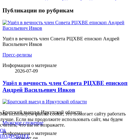
Публикации по рубрикам
Ушёл в вечность член Совета РЦХВЕ епископ Андрей
Васильевич Ивков
Пресс-релизы
Информация о материале
2026-07-09
Ушёл в вечность член Совета РЦХВЕ епископ
Андрей Васильевич Ивков
Братский выезд в Иркутской области
Мы используем файлы cookie, это помогает сайту работать
лучше. Если вы продолжите использовать сайт, мы будем
Мужское служение
считать, что вы не возражаете.
Ok
Информация о материале
ПОДРОБНЕЕ
2026-07-08