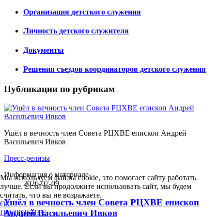
Организация детсткого служения
Личность детского служителя
Документы
Решения съездов координаторов детского служения
Публикации по рубрикам
Ушёл в вечность член Совета РЦХВЕ епископ Андрей
Васильевич Ивков
Пресс-релизы
Информация о материале
Мы используем файлы cookie, это помогает сайту работать
2026-07-09
лучше. Если вы продолжите использовать сайт, мы будем
считать, что вы не возражаете.
Ушёл в вечность член Совета РЦХВЕ епископ
Ok
Андрей Васильевич Ивков
ПОДРОБНЕЕ