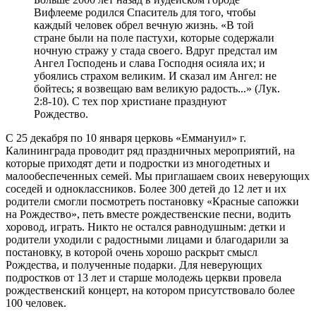
Вифлееме родился Спаситель для того, чтобы
каждый человек обрел вечную жизнь. «В той
стране были на поле пастухи, которые содержали
ночную стражу у стада своего. Вдруг предстал им
Ангел Господень и слава Господня осияла их; и
убоялись страхом великим. И сказал им Ангел: не
бойтесь; я возвещаю вам великую радость...» (Лук.
2:8-10). С тех пор христиане празднуют
Рождество.
С 25 декабря по 10 января церковь «Еммануил» г.
Калининграда проводит ряд праздничных мероприятий, на
которые приходят дети и подростки из многодетных и
малообеспеченных семей. Мы приглашаем своих неверующих
соседей и одноклассников. Более 300 детей до 12 лет и их
родители смогли посмотреть постановку «Красные сапожки
на Рождество», петь вместе рождественские песни, водить
хоровод, играть. Никто не остался равнодушным: детки и
родители уходили с радостными лицами и благодарили за
постановку, в которой очень хорошо раскрыт смысл
Рождества, и полученные подарки. Для неверующих
подростков от 13 лет и старше молодежь церкви провела
рождественский концерт, на котором присутствовало более
100 человек.