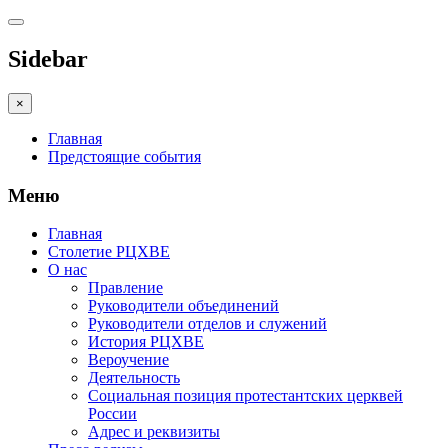
Sidebar
×
Главная
Предстоящие события
Меню
Главная
Столетие РЦХВЕ
О нас
Правление
Руководители объединений
Руководители отделов и служений
История РЦХВЕ
Вероучение
Деятельность
Социальная позиция протестантских церквей
России
Адрес и реквизиты