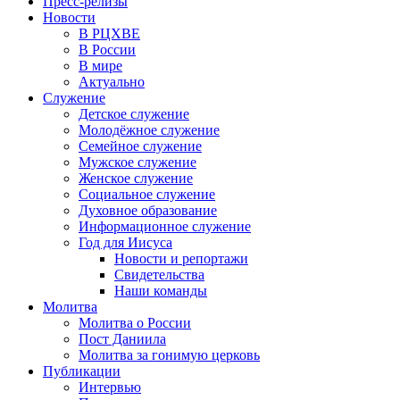
Пресс-релизы
Новости
В РЦХВЕ
В России
В мире
Актуально
Служение
Детское служение
Молодёжное служение
Семейное служение
Мужское служение
Женское служение
Социальное служение
Духовное образование
Информационное служение
Год для Иисуса
Новости и репортажи
Свидетельства
Наши команды
Молитва
Молитва о России
Пост Даниила
Молитва за гонимую церковь
Публикации
Интервью