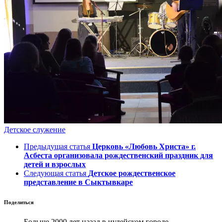
Детское служение
Предыдущая статья
Церковь «Любовь Христа» г.
Асбеста организовала рождественский праздник для
детей и взрослых
Следующая статья
Детское рождественское
представление в Сыктывкаре
Поделиться
Больше 2000 лет назад в иудейском городе