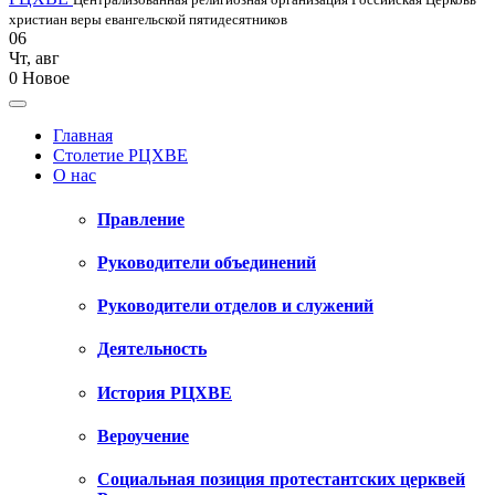
христиан веры евангельской пятидесятников
06
Чт
,
авг
0
Новое
Главная
Столетие РЦХВЕ
О нас
Правление
Руководители объединений
Руководители отделов и служений
Деятельность
История РЦХВЕ
Вероучение
Социальная позиция протестантских церквей