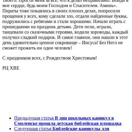
Твоего. Прости меня за все, что я делал неправильно. Войди в
мое сердце, будь моим Господом и Спасителем. Аминь».
Пираты тоже покаялись в своих плохих делах, попросили
прощения у всех, кому сделали зло, отдали найденные буквы,
подружились с ребятами и стали хорошими. Начали играть с
пришедшими на праздник детьми. Дети пели, играли,
танцевали со сказочными героями, водили хороводы, каждый
получил сладкий подарок. И самое главное, они нашли в этот
день удивительно ценное сокровище – Иисуса! Без Него не
сможет прожить ни один человек!
С праздником всех, с Рождеством Христовым!
РЦ ХВЕ
Предыдущая статья
В дни школьных каникул в
Смоленске прошла детская библейская площадка
Следующая статья
Библейские каникулы для