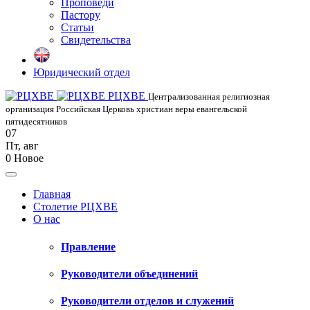
Проповеди
Пастору
Статьи
Свидетельства
Юридический отдел
РЦХВЕ
Централизованная религиозная
организация Российская Церковь христиан веры евангельской
пятидесятников
07
Пт
,
авг
0
Новое
Главная
Столетие РЦХВЕ
О нас
Правление
Руководители объединений
Руководители отделов и служений