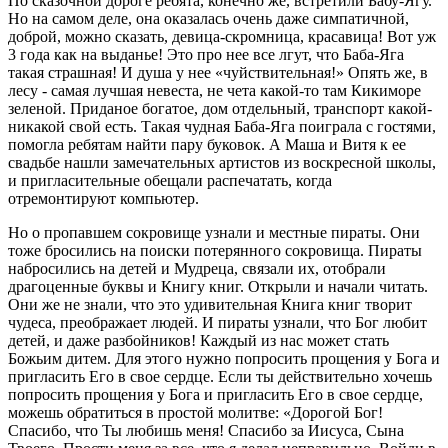
По сказочной дороге ребята, конечно же, встретили Бабу-Ягу.
Но на самом деле, она оказалась очень даже симпатичной,
доброй, можно сказать, девица-скромница, красавица! Вот уж
3 года как на выданье! Это про нее все лгут, что Баба-Яга
такая страшная! И душа у нее «чуйствительная!» Опять же, в
лесу - самая лучшая невеста, не чета какой-то там Кикиморе
зеленой. Приданое богатое, дом отдельный, транспорт какой-
никакой свой есть. Такая чудная Баба-Яга поиграла с гостями,
помогла ребятам найти пару буковок. А Маша и Витя к ее
свадьбе нашли замечательных артистов из воскресной школы,
и пригласительные обещали распечатать, когда
отремонтируют компьютер.
Но о пропавшем сокровище узнали и местные пираты. Они
тоже бросились на поиски потерянного сокровища. Пираты
набросились на детей и Мудреца, связали их, отобрали
драгоценные буквы и Книгу книг. Открыли и начали читать.
Они же не знали, что это удивительная Книга книг творит
чудеса, преображает людей. И пираты узнали, что Бог любит
детей, и даже разбойников! Каждый из нас может стать
Божьим дитем. Для этого нужно попросить прощения у Бога и
пригласить Его в свое сердце. Если ты действительно хочешь
попросить прощения у Бога и пригласить Его в свое сердце,
можешь обратиться в простой молитве: «Дорогой Бог!
Спасибо, что Ты любишь меня! Спасибо за Иисуса, Сына