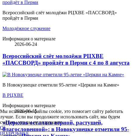
Всероссийский слёт молодёжи РЦХВЕ «ПАССВОРД»
пройдёт в Перми
Молодёжное служение
Информация о материале
2026-06-24
Всероссийский слёт молодёжи РЦХВЕ
«ПАССВОРД» пройдёт в Перми с 4 по 8 августа
В Новокузнецке отметили 95-летие «Церкви на Камне»
В РЦХВЕ
Информация о материале
2026-06-15
Мы используем файлы cookie, это помогает сайту работать
лучше. Если вы продолжите использовать сайт, мы будем
«Церковь осталась верной, растущей,
считать, что вы не возражаете.
Ok
благословенной»: в Новокузнецке отметили 95-
ПОДРОБНЕЕ
летие «Церкви на Камне»