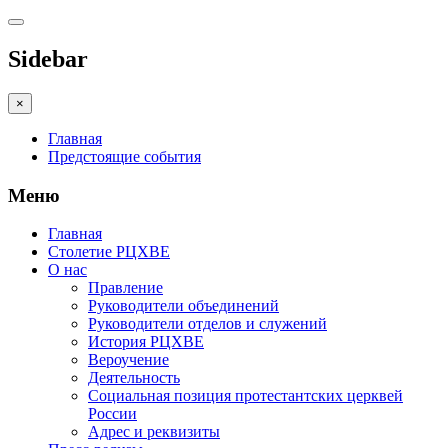
Sidebar
×
Главная
Предстоящие события
Меню
Главная
Столетие РЦХВЕ
О нас
Правление
Руководители объединений
Руководители отделов и служений
История РЦХВЕ
Вероучение
Деятельность
Социальная позиция протестантских церквей
России
Адрес и реквизиты