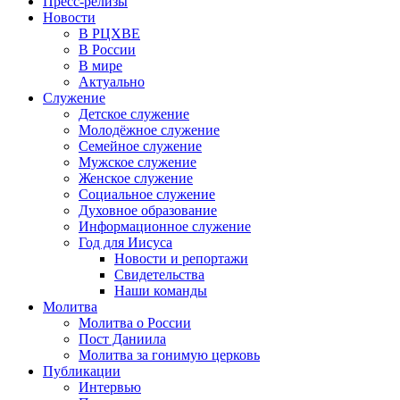
Пресс-релизы
Новости
В РЦХВЕ
В России
В мире
Актуально
Служение
Детское служение
Молодёжное служение
Семейное служение
Мужское служение
Женское служение
Социальное служение
Духовное образование
Информационное служение
Год для Иисуса
Новости и репортажи
Свидетельства
Наши команды
Молитва
Молитва о России
Пост Даниила
Молитва за гонимую церковь
Публикации
Интервью