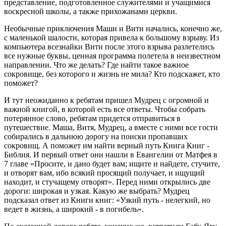
представление, подготовленное служителями и учащимися
воскресной школы, а также прихожанами церкви.
Необычные приключения Маши и Вити начались, конечно же,
с маленькой шалости, которая привела к большому взрыву. Из
компьютера всезнайки Вити после этого взрыва разлетелись
все нужные буквы, ценная программа полетела в неизвестном
направлении. Что же делать? Где найти такое важное
сокровище, без которого и жизнь не мила? Кто подскажет, кто
поможет?
И тут неожиданно к ребятам пришел Мудрец с огромной и
важной книгой, в которой есть все ответы. Чтобы собрать
потерянное слово, ребятам придется отправиться в
путешествие. Маша, Витя, Мудрец, а вместе с ними все гости
собирались в дальнюю дорогу на поиски пропавших
сокровищ. А поможет им найти верный путь Книга Книг -
Библия. И первый ответ они нашли в Евангелии от Матфея в
7 главе «Просите, и дано будет вам; ищите и найдете, стучите,
и отворят вам, ибо всякий просящий получает, и ищущий
находит, и стучащему отворят». Перед ними открылись две
дороги: широкая и узкая. Какую же выбрать? Мудрец
подсказал ответ из Книги книг: «Узкий путь - нелегкий, но
ведет в жизнь, а широкий - в погибель».