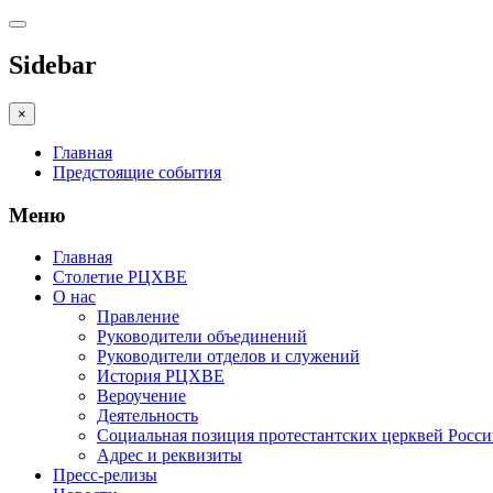
Sidebar
×
Главная
Предстоящие события
Меню
Главная
Столетие РЦХВЕ
О нас
Правление
Руководители объединений
Руководители отделов и служений
История РЦХВЕ
Вероучение
Деятельность
Социальная позиция протестантских церквей Росс
Адрес и реквизиты
Пресс-релизы