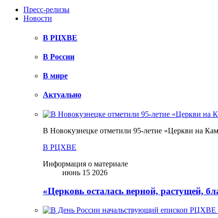
Пресс-релизы
Новости
В РЦХВЕ
В России
В мире
Актуально
В Новокузнецке отметили 95-летие «Церкви на Ка
В РЦХВЕ
Информация о материале
июнь 15 2026
«Церковь осталась верной, растущей, б