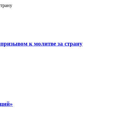
страну
призывом к молитве за страну
ящий»