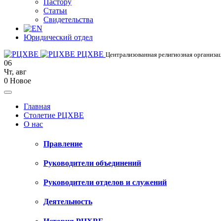
Пастору
Статьи
Свидетельства
Юридический отдел
РЦХВЕ
Централизованная религиозная организац
06
Чт
,
авг
0
Новое
Главная
Столетие РЦХВЕ
О нас
Правление
Руководители объединений
Руководители отделов и служений
Деятельность