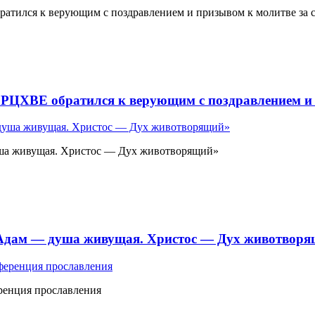
атился к верующим с поздравлением и призывом к молитве за 
 РЦХВЕ обратился к верующим с поздравлением и 
ша живущая. Христос — Дух животворящий»
«Адам — душа живущая. Христос — Дух животвор
ренция прославления