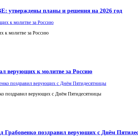
Е: утверждены планы и решения на 2026 год
 к молитве за Россию
л верующих к молитве за Россию
ко поздравил верующих с Днём Пятидесятницы
 Грабовенко поздравил верующих с Днём Пятиде