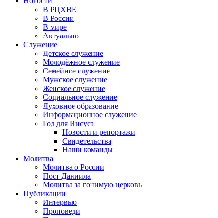
Новости
В РЦХВЕ
В России
В мире
Актуально
Служение
Детское служение
Молодёжное служение
Семейное служение
Мужское служение
Женское служение
Социальное служение
Духовное образование
Информационное служение
Год для Иисуса
Новости и репортажи
Свидетельства
Наши команды
Молитва
Молитва о России
Пост Даниила
Молитва за гонимую церковь
Публикации
Интервью
Проповеди