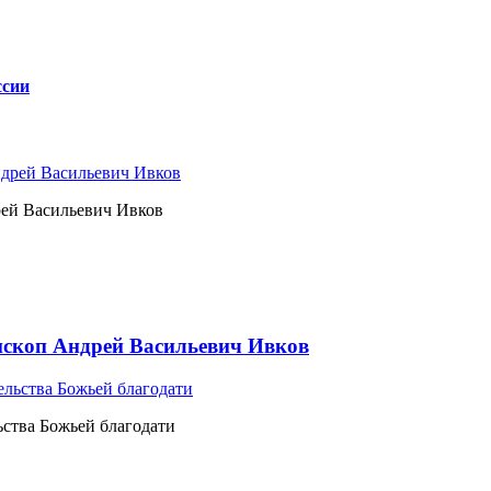
ссии
рей Васильевич Ивков
ископ Андрей Васильевич Ивков
ьства Божьей благодати