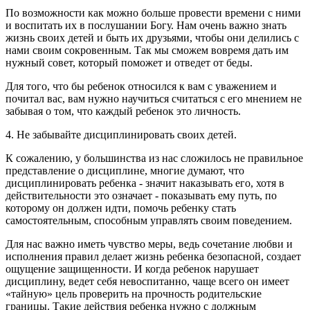
По возможности как можно больше провести времени с ними
и воспитать их в послушании Богу. Нам очень важно знать
жизнь своих детей и быть их друзьями, чтобы они делились с
нами своим сокровенным. Так мы сможем вовремя дать им
нужный совет, который поможет и отведет от беды.
Для того, что бы ребенок относился к вам с уважением и
почитал вас, вам нужно научиться считаться с его мнением не
забывая о том, что каждый ребенок это личность.
4. Не забывайте дисциплинировать своих детей.
К сожалению, у большинства из нас сложилось не правильное
представление о дисциплине, многие думают, что
дисциплинировать ребенка - значит наказывать его, хотя в
действительности это означает - показывать ему путь, по
которому он должен идти, помочь ребенку стать
самостоятельным, способным управлять своим поведением.
Для нас важно иметь чувство меры, ведь сочетание любви и
исполнения правил делает жизнь ребенка безопасной, создает
ощущение защищенности. И когда ребенок нарушает
дисциплину, ведет себя невоспитанно, чаще всего он имеет
«тайную» цель проверить на прочность родительские
границы. Такие действия ребенка нужно с должным