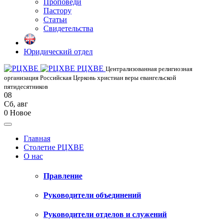
Проповеди
Пастору
Статьи
Свидетельства
Юридический отдел
РЦХВЕ
Централизованная религиозная
организация Российская Церковь христиан веры евангельской
пятидесятников
08
Сб
,
авг
0
Новое
Главная
Столетие РЦХВЕ
О нас
Правление
Руководители объединений
Руководители отделов и служений