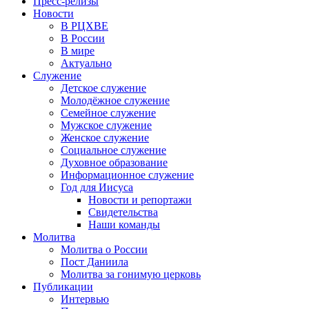
Пресс-релизы
Новости
В РЦХВЕ
В России
В мире
Актуально
Служение
Детское служение
Молодёжное служение
Семейное служение
Мужское служение
Женское служение
Социальное служение
Духовное образование
Информационное служение
Год для Иисуса
Новости и репортажи
Свидетельства
Наши команды
Молитва
Молитва о России
Пост Даниила
Молитва за гонимую церковь
Публикации
Интервью