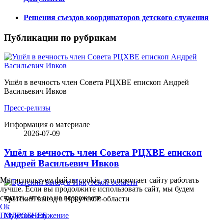
Решения съездов координаторов детского служения
Публикации по рубрикам
Ушёл в вечность член Совета РЦХВЕ епископ Андрей
Васильевич Ивков
Пресс-релизы
Информация о материале
2026-07-09
Ушёл в вечность член Совета РЦХВЕ епископ
Андрей Васильевич Ивков
Мы используем файлы cookie, это помогает сайту работать
лучше. Если вы продолжите использовать сайт, мы будем
считать, что вы не возражаете.
Братский выезд в Иркутской области
Ok
ПОДРОБНЕЕ
Мужское служение