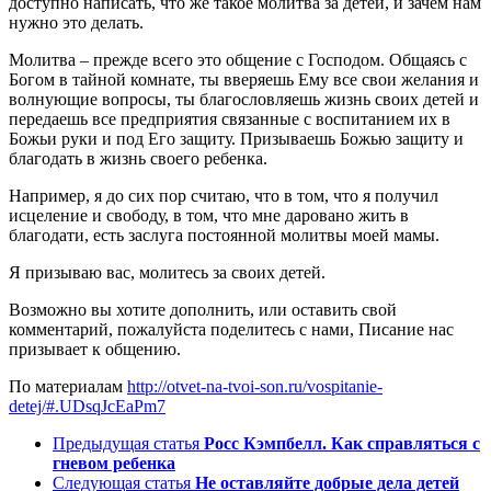
доступно написать, что же такое молитва за детей, и зачем нам
нужно это делать.
Молитва – прежде всего это общение с Господом. Общаясь с
Богом в тайной комнате, ты вверяешь Ему все свои желания и
волнующие вопросы, ты благословляешь жизнь своих детей и
передаешь все предприятия связанные с воспитанием их в
Божьи руки и под Его защиту. Призываешь Божью защиту и
благодать в жизнь своего ребенка.
Например, я до сих пор считаю, что в том, что я получил
исцеление и свободу, в том, что мне даровано жить в
благодати, есть заслуга постоянной молитвы моей мамы.
Я призываю вас, молитесь за своих детей.
Возможно вы хотите дополнить, или оставить свой
комментарий, пожалуйста поделитесь с нами, Писание нас
призывает к общению.
По материалам
http://otvet-na-tvoi-son.ru/vospitanie-
detej/#.UDsqJcEaPm7
Предыдущая статья
Росс Кэмпбелл. Как справляться с
гневом ребенка
Следующая статья
Не оставляйте добрые дела детей