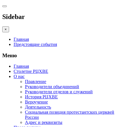
Sidebar
×
Главная
Предстоящие события
Меню
Главная
Столетие РЦХВЕ
О нас
Правление
Руководители объединений
Руководители отделов и служений
История РЦХВЕ
Вероучение
Деятельность
Социальная позиция протестантских церквей
России
Адрес и реквизиты