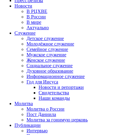
Пресс-релизы
Новости
В РЦХВЕ
В России
В мире
Актуально
Служение
Детское служение
Молодёжное служение
Семейное служение
Мужское служение
Женское служение
Социальное служение
Духовное образование
Информационное служение
Год для Иисуса
Новости и репортажи
Свидетельства
Наши команды
Молитва
Молитва о России
Пост Даниила
Молитва за гонимую церковь
Публикации
Интервью