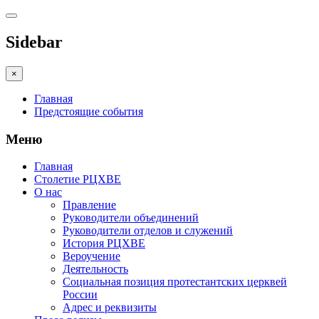
Sidebar
×
Главная
Предстоящие события
Меню
Главная
Столетие РЦХВЕ
О нас
Правление
Руководители объединений
Руководители отделов и служений
История РЦХВЕ
Вероучение
Деятельность
Социальная позиция протестантских церквей
России
Адрес и реквизиты