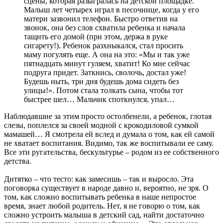
сцены, которая разыгралась на детской площадке.
Малыш лет четырех играл в песочнице, когда у его
матери зазвонил телефон. Быстро ответив на
звонок, она без слов схватила ребенка и начала
тащить его домой (при этом, держа в руке
сигарету!). Ребенок разхныкался, стал просить
маму погулять еще. А она на это: «Мы и так уже
пятнадцать минут гуляем, хватит! Ко мне сейчас
подруга придет. Заткнись, сволочь, достал уже!
Будешь ныть, три дня будешь дома сидеть без
улицы!». Потом стала толкать сына, чтобы тот
быстрее шел… Мальчик споткнулся, упал…
Наблюдавшие за этим просто остолбенели, а ребенок, глотая
слезы, поплелся за своей модной с крокодиловой сумкой
мамашей… Я смотрела ей вслед и думала о том, как ей самой
не хватает воспитания. Видимо, так же воспитывали ее саму.
Все эти ругательства, бескультурье – родом из ее собственного
детства.
Дитятко – что тесто: как замесишь – так и выросло. Эта
поговорка существует в народе давно и, вероятно, не зря. О
том, как сложно воспитывать ребенка в наше непростое
время, знает любой родитель. Нет, я не говорю о том, как
сложно устроить малыша в детский сад, найти достаточно