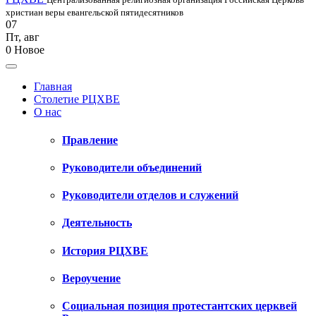
христиан веры евангельской пятидесятников
07
Пт
,
авг
0
Новое
Главная
Столетие РЦХВЕ
О нас
Правление
Руководители объединений
Руководители отделов и служений
Деятельность
История РЦХВЕ
Вероучение
Социальная позиция протестантских церквей