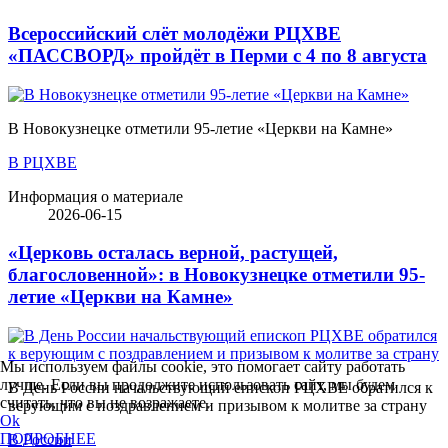
Всероссийский слёт молодёжи РЦХВЕ
«ПАССВОРД» пройдёт в Перми с 4 по 8 августа
В Новокузнецке отметили 95-летие «Церкви на Камне»
В РЦХВЕ
Информация о материале
2026-06-15
«Церковь осталась верной, растущей,
благословенной»: в Новокузнецке отметили 95-
летие «Церкви на Камне»
Мы используем файлы cookie, это помогает сайту работать
лучше. Если вы продолжите использовать сайт, мы будем
В День России начальствующий епископ РЦХВЕ обратился к
считать, что вы не возражаете.
верующим с поздравлением и призывом к молитве за страну
Ok
ПОДРОБНЕЕ
В России