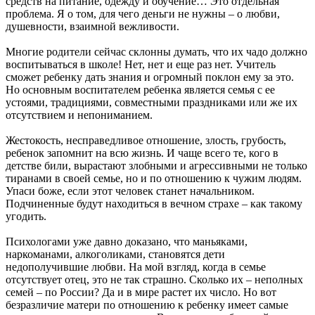
средств на питание, одежду и обучение… Это отдельная
проблема. Я о том, для чего деньги не нужны – о любви,
душевности, взаимной вежливости.
Многие родители сейчас склонны думать, что их чадо должно
воспитываться в школе! Нет, нет и еще раз нет. Учитель
сможет ребенку дать знания и огромный поклон ему за это.
Но основным воспитателем ребенка является семья с ее
устоями, традициями, совместными праздниками или же их
отсутствием и непониманием.
Жестокость, несправедливое отношение, злость, грубость,
ребенок запомнит на всю жизнь. И чаще всего те, кого в
детстве били, вырастают злобными и агрессивными не только
тиранами в своей семье, но и по отношению к чужим людям.
Упаси боже, если этот человек станет начальником.
Подчиненные будут находиться в вечном страхе – как такому
угодить.
Психологами уже давно доказано, что маньяками,
наркоманами, алкоголиками, становятся дети
недополучившие любви. На мой взгляд, когда в семье
отсутствует отец, это не так страшно. Сколько их – неполных
семей – по России? Да и в мире растет их число. Но вот
безразличие матери по отношению к ребенку имеет самые