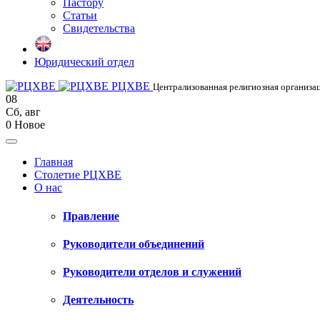
Пастору
Статьи
Свидетельства
Юридический отдел
РЦХВЕ
Централизованная религиозная организац
08
Сб
,
авг
0
Новое
Главная
Столетие РЦХВЕ
О нас
Правление
Руководители объединений
Руководители отделов и служений
Деятельность