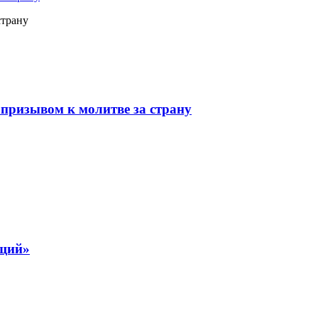
страну
призывом к молитве за страну
ящий»