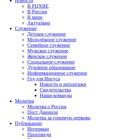
Новости
В РЦХВЕ
В России
В мире
Актуально
Служение
Детское служение
Молодёжное служение
Семейное служение
Мужское служение
Женское служение
Социальное служение
Духовное образование
Информационное служение
Год для Иисуса
Новости и репортажи
Свидетельства
Наши команды
Молитва
Молитва о России
Пост Даниила
Молитва за гонимую церковь
Публикации
Интервью
Проповеди