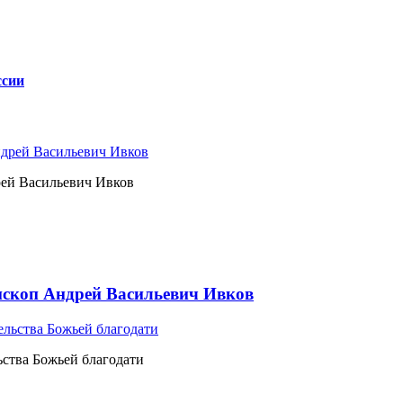
ссии
рей Васильевич Ивков
ископ Андрей Васильевич Ивков
ьства Божьей благодати