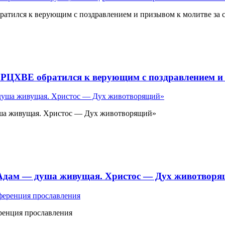
атился к верующим с поздравлением и призывом к молитве за 
 РЦХВЕ обратился к верующим с поздравлением и 
ша живущая. Христос — Дух животворящий»
«Адам — душа живущая. Христос — Дух животвор
ренция прославления