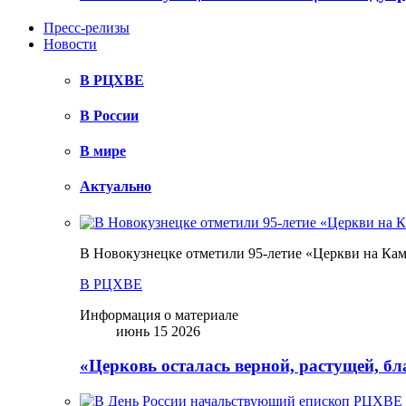
Пресс-релизы
Новости
В РЦХВЕ
В России
В мире
Актуально
В Новокузнецке отметили 95-летие «Церкви на Ка
В РЦХВЕ
Информация о материале
июнь 15 2026
«Церковь осталась верной, растущей, б