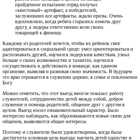
пройденное испытание отряд получал
«квестовый» артефакт, а победителей,
заслуживших все артефакты, ждали призы. Очень
вдохновляло, когда ребята старались помочь друг
другу, а лидеры ответственно вели своих
товарищей к финишу.
Каждому из родителей хочется, чтобы их ребенок смог
адаптироваться в социальной среде: умел ориентироваться и
распознавать друзей, научился лидерским качествам, узнал
больше о своих возможностях и талантах, научился
сосуществовать и действовать в команде, как едином
организме, выявляя и развивая свою значимость. В будущем
это ярко отражается в служении церкви, в семье и поклонении
Богу
Можно отметить, что этот выезд многое показал: работу
служителей, сотрудничество детей между собой, доброе
служение и помощь родителей, общение друг с другом в
целом. Выезд носил ознакомительный характер. Было
интересно наблюдать, как образовываются новые связи для
общения, выявляются общие интересы.
Поэтому и служители были удовлетворены, когда была
достигнута основная цель выезда: научить детей единству и