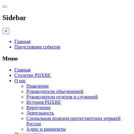
Sidebar
×
Главная
Предстоящие события
Меню
Главная
Столетие РЦХВЕ
О нас
Правление
Руководители объединений
Руководители отделов и служений
История РЦХВЕ
Вероучение
Деятельность
Социальная позиция протестантских церквей
России
Адрес и реквизиты