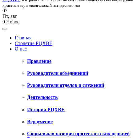
христиан веры евангельской пятидесятников
07
Пт
,
авг
0
Новое
Главная
Столетие РЦХВЕ
О нас
Правление
Руководители объединений
Руководители отделов и служений
Деятельность
История РЦХВЕ
Вероучение
Социальная позиция протестантских церквей