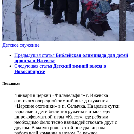
Детское служение
Предыдущая статья
Библейская олимпиада для детей
прошла в Ижевске
Следующая статья
Детский зимний выезд в
Новосибирске
Поделиться
4 января в церкви «Филадельфия» г. Ижевска
состоялся очередной зимний выезд служения
«Царские охотники» в п. Селычка. На целые сутки
взрослые и дети были погружены в атмосферу
широкоформатной игры «Квест», где ребятам
необходимо было тесно взаимодействовать друг с
другом. Важную роль в этой поездке играла
работа всей команды в целом. За каждое