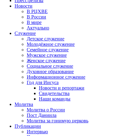
Пресс-релизы
Новости
В РЦХВЕ
В России
В мире
Актуально
Служение
Детское служение
Молодёжное служение
Семейное служение
Мужское служение
Женское служение
Социальное служение
Духовное образование
Информационное служение
Год для Иисуса
Новости и репортажи
Свидетельства
Наши команды
Молитва
Молитва о России
Пост Даниила
Молитва за гонимую церковь
Публикации
Интервью