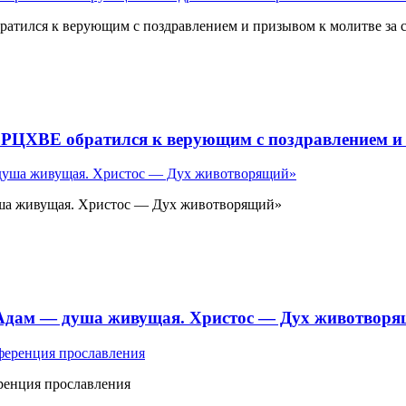
атился к верующим с поздравлением и призывом к молитве за 
 РЦХВЕ обратился к верующим с поздравлением и 
ша живущая. Христос — Дух животворящий»
«Адам — душа живущая. Христос — Дух животвор
ренция прославления