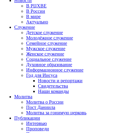
Новости
В РЦХВЕ
В России
В мире
Актуально
Служение
Детское служение
Молодёжное служение
Семейное служение
Мужское служение
Женское служение
Социальное служение
Духовное образование
Информационное служение
Год для Иисуса
Новости и репортажи
Свидетельства
Наши команды
Молитва
Молитва о России
Пост Даниила
Молитва за гонимую церковь
Публикации
Интервью
Проповеди