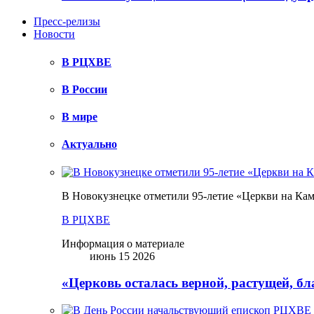
Пресс-релизы
Новости
В РЦХВЕ
В России
В мире
Актуально
В Новокузнецке отметили 95-летие «Церкви на Ка
В РЦХВЕ
Информация о материале
июнь 15 2026
«Церковь осталась верной, растущей, б