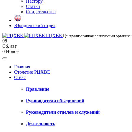
Пастору
Статьи
Свидетельства
Юридический отдел
РЦХВЕ
Централизованная религиозная организац
08
Сб
,
авг
0
Новое
Главная
Столетие РЦХВЕ
О нас
Правление
Руководители объединений
Руководители отделов и служений
Деятельность