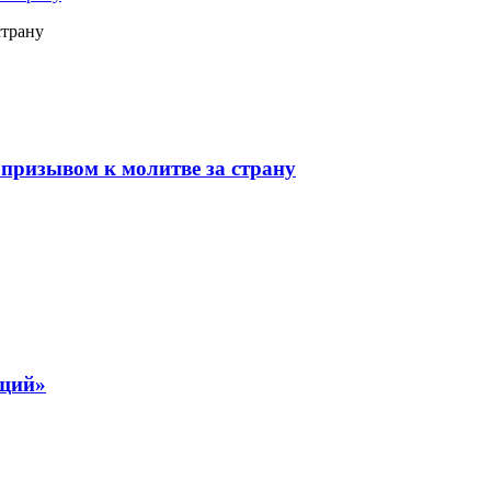
страну
призывом к молитве за страну
ящий»