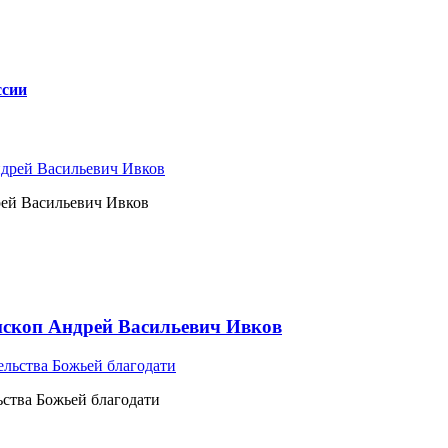
ссии
рей Васильевич Ивков
ископ Андрей Васильевич Ивков
ьства Божьей благодати