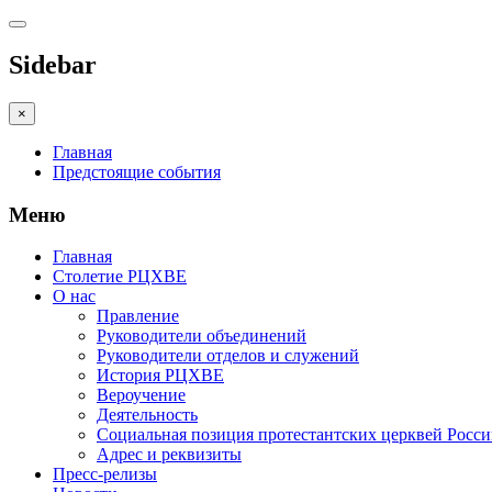
Sidebar
×
Главная
Предстоящие события
Меню
Главная
Столетие РЦХВЕ
О нас
Правление
Руководители объединений
Руководители отделов и служений
История РЦХВЕ
Вероучение
Деятельность
Социальная позиция протестантских церквей Росс
Адрес и реквизиты
Пресс-релизы