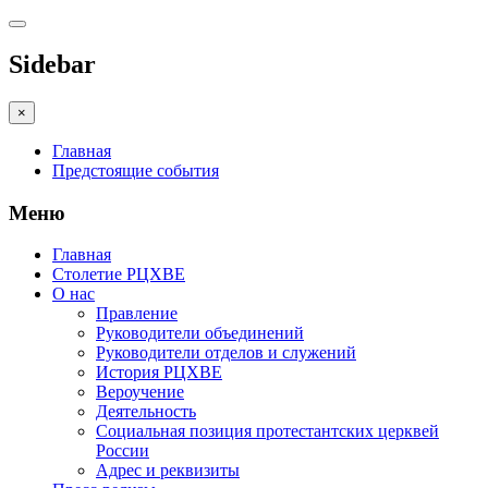
Sidebar
×
Главная
Предстоящие события
Меню
Главная
Столетие РЦХВЕ
О нас
Правление
Руководители объединений
Руководители отделов и служений
История РЦХВЕ
Вероучение
Деятельность
Социальная позиция протестантских церквей
России
Адрес и реквизиты