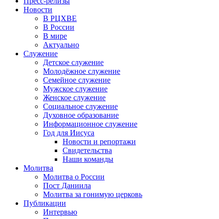
Пресс-релизы
Новости
В РЦХВЕ
В России
В мире
Актуально
Служение
Детское служение
Молодёжное служение
Семейное служение
Мужское служение
Женское служение
Социальное служение
Духовное образование
Информационное служение
Год для Иисуса
Новости и репортажи
Свидетельства
Наши команды
Молитва
Молитва о России
Пост Даниила
Молитва за гонимую церковь
Публикации
Интервью