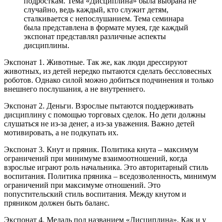
подросткам. Тема «Дисциплина» была выбрана не
случайно, ведь каждый, кто служит детям,
сталкивается с непослушанием. Тема семинара
была представлена в формате музея, где каждый
экспонат представлял различные аспекты
дисциплины.
Экспонат 1. Животные. Так же, как люди дрессируют
животных, из детей нередко пытаются сделать бессловесных
роботов. Однако силой можно добиться подчинения и только
внешнего послушания, а не внутреннего.
Экспонат 2. Деньги. Взрослые пытаются поддерживать
дисциплину с помощью торговых сделок. Но дети должны
слушаться не из-за денег, а из-за уважения. Важно детей
мотивировать, а не подкупать их.
Экспонат 3. Кнут и пряник. Политика кнута – максимум
ограничений при минимуме взаимоотношений, когда
взрослые играют роль начальника. Это авторитарный стиль
воспитания. Политика пряника – вседозволенность, минимум
ограничений при максимуме отношений. Это
попустительский стиль воспитания. Между кнутом и
пряником должен быть баланс.
Экспонат 4. Медаль под названием «Дисциплина». Как и у