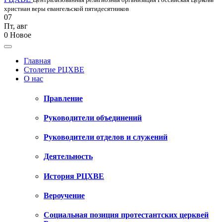
христиан веры евангельской пятидесятников
07
Пт
,
авг
0
Новое
Главная
Столетие РЦХВЕ
О нас
Правление
Руководители объединений
Руководители отделов и служений
Деятельность
История РЦХВЕ
Вероучение
Социальная позиция протестантских церквей