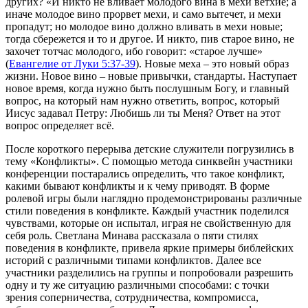
других? «И никто не вливает молодого вина в мехи ветхие; а
иначе молодое вино прорвет мехи, и само вытечет, и мехи
пропадут; но молодое вино должно вливать в мехи новые;
тогда сбережется и то и другое. И никто, пив старое вино, не
захочет тотчас молодого, ибо говорит: «старое лучше»
(
Евангелие от Луки 5:37-39
). Новые меха – это новый образ
жизни. Новое вино – новые привычки, стандарты. Наступает
новое время, когда нужно быть послушным Богу, и главный
вопрос, на который нам нужно ответить, вопрос, который
Иисус задавал Петру: Любишь ли ты Меня? Ответ на этот
вопрос определяет всё.
После короткого перерыва детские служители погрузились в
тему «Конфликты». С помощью метода синквейн участники
конференции постарались определить, что такое конфликт,
какими бывают конфликты и к чему приводят. В форме
ролевой игры были наглядно продемонстрированы различные
стили поведения в конфликте. Каждый участник поделился
чувствами, которые он испытал, играя не свойственную для
себя роль. Светлана Минава рассказала о пяти стилях
поведения в конфликте, привела яркие примеры библейских
историй с различными типами конфликтов. Далее все
участники разделились на группы и попробовали разрешить
одну и ту же ситуацию различными способами: с точки
зрения соперничества, сотрудничества, компромисса,