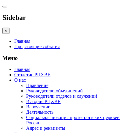
Sidebar
×
Главная
Предстоящие события
Меню
Главная
Столетие РЦХВЕ
О нас
Правление
Руководители объединений
Руководители отделов и служений
История РЦХВЕ
Вероучение
Деятельность
Социальная позиция протестантских церквей
России
Адрес и реквизиты