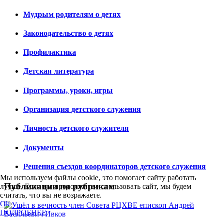
Мудрым родителям о детях
Законодательство о детях
Профилактика
Детская литература
Программы, уроки, игры
Организация детсткого служения
Личность детского служителя
Документы
Решения съездов координаторов детского служения
Мы используем файлы cookie, это помогает сайту работать
Публикации по рубрикам
лучше. Если вы продолжите использовать сайт, мы будем
считать, что вы не возражаете.
Ok
ПОДРОБНЕЕ