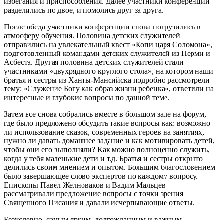
избегания и приспособления. Далее участники конференции
разделились по двое, и помолись друг за друга.
После обеда участники конференции снова погрузились в
атмосферу обучения. Половина детских служителей
отправились на увлекательный квест «Копи царя Соломона»,
подготовленный командами детских служителей из Перми и
Асбеста. Другая половина детских служителей стали
участниками «двухрядного круглого стола», на котором наши
братья и сестры из Ханты-Мансийска подробно рассмотрели
тему: «Служение Богу как образ жизни ребенка», ответили на
интересные и глубокие вопросы по данной теме.
Затем все снова собрались вместе в большом зале на форум,
где было предложено обсудить такие вопросы как: возможно
ли использование сказок, современных героев на занятиях,
нужно ли давать домашнее задание и как мотивировать детей,
чтобы они его выполняли? Как можно полноценно служить,
когда у тебя маленькие дети и т.д. Братья и сестры открыто
делились своим мнением и опытом. Большим благословением
было завершающее слово экспертов по каждому вопросу.
Епископы Павел Желноваков и Вадим Мальцев
рассматривали предложение вопросы с точки зрения
Священного Писания и давали исчерпывающие ответы.
Безусловно, самым ярким, долгожданным и важным