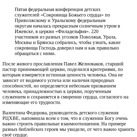
Пятая федеральная конференция детских
служителей «Сокровища Божьего сердца» по
Приволжскому и Уральскому федеральным
округам началась прекрасным солнечным утром в
Ижевске, в церкви «Филадельфия». 220
участников из разных уголков Поволжья, Урала,
Москвы и Брянска собрались, чтобы узнать, какие
сокровища Господь доверил нам и как правильно
обращаться с ними.
После живого прославления Павел Желноваков, старший
пастор принимающей церкви, поделился критериями, по
которым измеряется истинная ценность человека. Она не
зависит от видимого успеха или наличия природных
способностей, но определяется небесным призванием
человека, принадлежностью к церкви, порученным
служением и сохраняется в смирении сердца, согласного на
изменяющие его трудности.
Валентина Федорова, руководитель детского служения
РЦХВЕ, напомнила всем о том, что в служении Богу очень
важно строить правильные взаимоотношения. На примере
разных библейских героев мы увидели, от чего важно хранить
своё сердце.