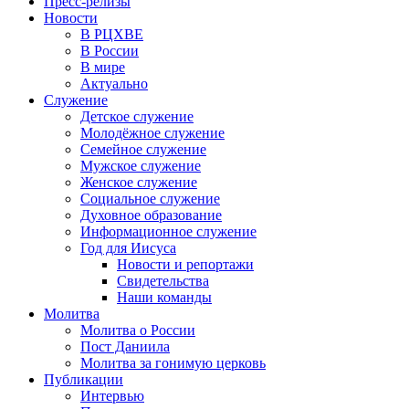
Пресс-релизы
Новости
В РЦХВЕ
В России
В мире
Актуально
Служение
Детское служение
Молодёжное служение
Семейное служение
Мужское служение
Женское служение
Социальное служение
Духовное образование
Информационное служение
Год для Иисуса
Новости и репортажи
Свидетельства
Наши команды
Молитва
Молитва о России
Пост Даниила
Молитва за гонимую церковь
Публикации
Интервью