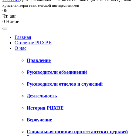
христиан веры евангельской пятидесятников
06
Чт
,
авг
0
Новое
Главная
Столетие РЦХВЕ
О нас
Правление
Руководители объединений
Руководители отделов и служений
Деятельность
История РЦХВЕ
Вероучение
Социальная позиция протестантских церквей