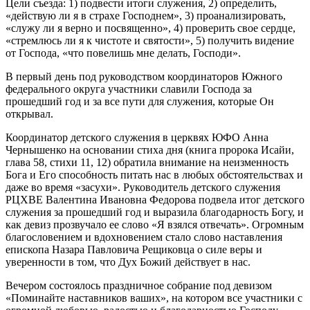
Цели съезда: 1) подвести итоги служения, 2) определить,
«действую ли я в страхе Господнем», 3) проанализировать,
«служу ли я верно и посвященно», 4) проверить свое сердце,
«стремлюсь ли я к чистоте и святости», 5) получить видение
от Господа, «что повелишь мне делать, Господи».
В первый день под руководством координаторов Южного
федерального округа участники славили Господа за
прошедший год и за все пути для служения, которые Он
открывал.
Координатор детского служения в церквях ЮФО Анна
Чернышенко на основании стиха дня (книга пророка Исайи,
глава 58, стихи 11, 12) обратила внимание на неизменность
Бога и Его способность питать нас в любых обстоятельствах и
даже во время «засухи». Руководитель детского служения
РЦХВЕ Валентина Ивановна Федорова подвела итог детского
служения за прошедший год и выразила благодарность Богу, и
как девиз прозвучало ее слово «Я взялся отвечать». Огромным
благословением и вдохновением стало слово наставления
епископа Назара Павловича Рещиковца о силе веры и
уверенности в том, что Дух Божий действует в нас.
Вечером состоялось праздничное собрание под девизом
«Поминайте наставников ваших», на котором все участники с