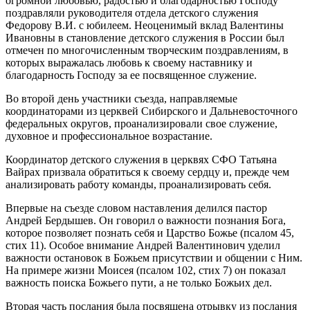
огромной любовью, радостью и благодарностью Господу
поздравляли руководителя отдела детского служения
Федорову В.И. с юбилеем. Неоценимый вклад Валентины
Ивановны в становление детского служения в России был
отмечен по многочисленным творческим поздравлениям, в
которых выражалась любовь к своему наставнику и
благодарность Господу за ее посвященное служение.
Во второй день участники съезда, направляемые
координаторами из церквей Сибирского и Дальневосточного
федеральных округов, проанализировали свое служение,
духовное и профессиональное возрастание.
Координатор детского служения в церквях СФО Татьяна
Вайрах призвала обратиться к своему сердцу и, прежде чем
анализировать работу команды, проанализировать себя.
Впервые на съезде словом наставления делился пастор
Андрей Бердышев. Он говорил о важности познания Бога,
которое позволяет познать себя и Царство Божье (псалом 45,
стих 11). Особое внимание Андрей Валентинович уделил
важности остановок в Божьем присутствии и общении с Ним.
На примере жизни Моисея (псалом 102, стих 7) он показал
важность поиска Божьего пути, а не только Божьих дел.
Вторая часть послания была посвящена отрывку из послания