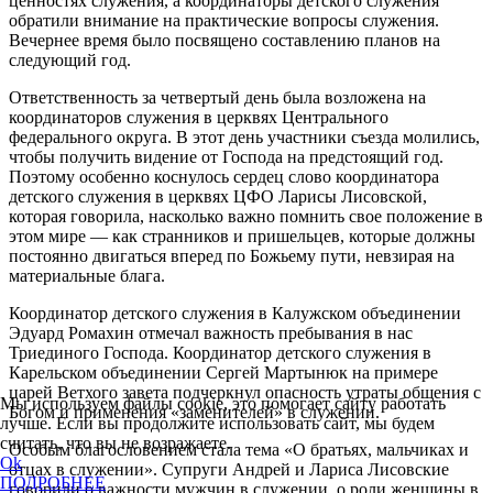
ценностях служения, а координаторы детского служения
обратили внимание на практические вопросы служения.
Вечернее время было посвящено составлению планов на
следующий год.
Ответственность за четвертый день была возложена на
координаторов служения в церквях Центрального
федерального округа. В этот день участники съезда молились,
чтобы получить видение от Господа на предстоящий год.
Поэтому особенно коснулось сердец слово координатора
детского служения в церквях ЦФО Ларисы Лисовской,
которая говорила, насколько важно помнить свое положение в
этом мире — как странников и пришельцев, которые должны
постоянно двигаться вперед по Божьему пути, невзирая на
материальные блага.
Координатор детского служения в Калужском объединении
Эдуард Ромахин отмечал важность пребывания в нас
Триединого Господа. Координатор детского служения в
Карельском объединении Сергей Мартынюк на примере
царей Ветхого завета подчеркнул опасность утраты общения с
Мы используем файлы cookie, это помогает сайту работать
Богом и применения «заменителей» в служении.
лучше. Если вы продолжите использовать сайт, мы будем
считать, что вы не возражаете.
Особым благословением стала тема «О братьях, мальчиках и
Ok
отцах в служении». Супруги Андрей и Лариса Лисовские
ПОДРОБНЕЕ
говорили о важности мужчин в служении, о роли женщины в