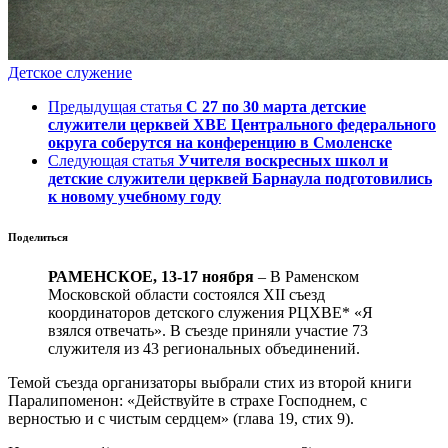
Детское служение
Предыдущая статья
С 27 по 30 марта детские
служители церквей ХВЕ Центрального федерального
округа соберутся на конференцию в Смоленске
Следующая статья
Учителя воскресных школ и
детские служители церквей Барнаула подготовились
к новому учебному году
Поделиться
РАМЕНСКОЕ, 13-17 ноября
– В Раменском
Московской области состоялся XII съезд
координаторов детского служения РЦХВЕ* «Я
взялся отвечать». В съезде приняли участие 73
служителя из 43 региональных объединений.
Темой съезда организаторы выбрали стих из второй книги
Паралипоменон: «Действуйте в страхе Господнем, с
верностью и с чистым сердцем» (глава 19, стих 9).