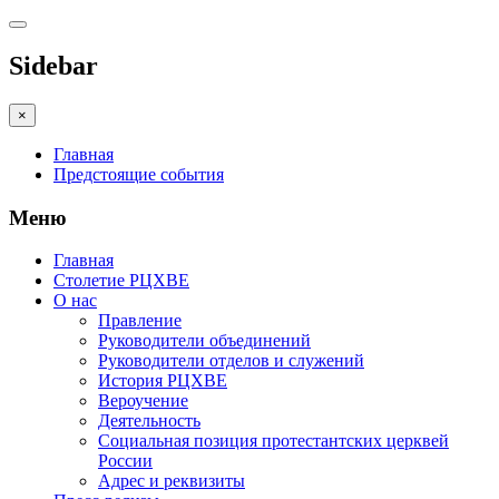
Sidebar
×
Главная
Предстоящие события
Меню
Главная
Столетие РЦХВЕ
О нас
Правление
Руководители объединений
Руководители отделов и служений
История РЦХВЕ
Вероучение
Деятельность
Социальная позиция протестантских церквей
России
Адрес и реквизиты