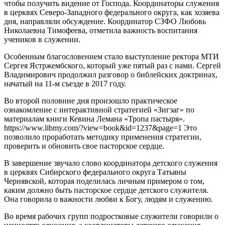
чтобы получить видение от Господа. Координаторы служения
в церквях Северо-Западного федерального округа, как хозяева
дня, направляли обсуждение. Координатор СЗФО Любовь
Николаевна Тимофеева, отметила важность воспитания
учеников в служении.
Особенным благословением стало выступление ректора МТИ
Сергея Ястржембского, который уже пятый раз с нами. Сергей
Владимирович продолжил разговор о библейских доктринах,
начатый на 11-м съезде в 2017 году.
Во второй половине дня произошло практическое
ознакомление с интерактивной стратегией «Зигзаг» по
материалам книги Кевина Лемана «Тропа пастыря».
https://www.libmy.com/?view=book&id=1237&page=1 Это
позволило проработать методику применения стратегии,
проверить и обновить свое пасторское сердце.
В завершение звучало слово координатора детского служения
в церквях Сибирского федерального округа Татьяны
Чернявской, которая поделилась личным примером о том,
каким должно быть пасторское сердце детского служителя.
Она говорила о важности любви к Богу, людям и служению.
Во время рабочих групп подростковые служители говорили о