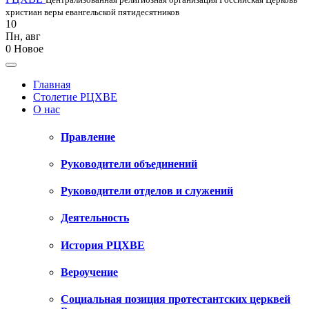
христиан веры евангельской пятидесятников
10
Пн
,
авг
0
Новое
Главная
Столетие РЦХВЕ
О нас
Правление
Руководители объединений
Руководители отделов и служений
Деятельность
История РЦХВЕ
Вероучение
Социальная позиция протестантских церквей