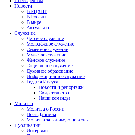
Пресс-релизы
Новости
В РЦХВЕ
В России
В мире
Актуально
Служение
Детское служение
Молодёжное служение
Семейное служение
Мужское служение
Женское служение
Социальное служение
Духовное образование
Информационное служение
Год для Иисуса
Новости и репортажи
Свидетельства
Наши команды
Молитва
Молитва о России
Пост Даниила
Молитва за гонимую церковь
Публикации
Интервью