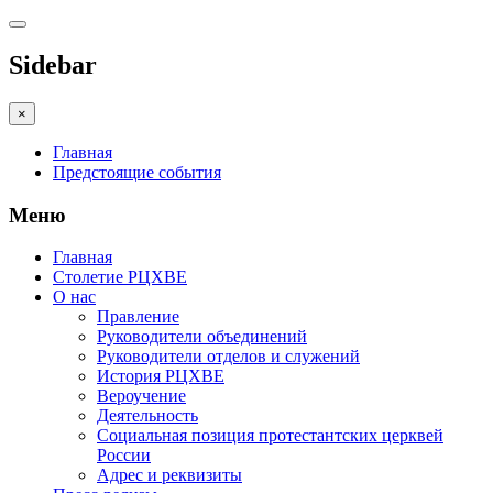
Sidebar
×
Главная
Предстоящие события
Меню
Главная
Столетие РЦХВЕ
О нас
Правление
Руководители объединений
Руководители отделов и служений
История РЦХВЕ
Вероучение
Деятельность
Социальная позиция протестантских церквей
России
Адрес и реквизиты