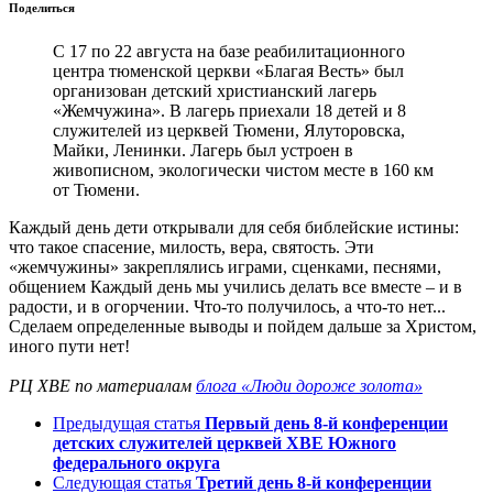
Поделиться
С 17 по 22 августа на базе реабилитационного
центра тюменской церкви «Благая Весть» был
организован детский христианский лагерь
«Жемчужина». В лагерь приехали 18 детей и 8
служителей из церквей Тюмени, Ялуторовска,
Майки, Ленинки. Лагерь был устроен в
живописном, экологически чистом месте в 160 км
от Тюмени.
Каждый день дети открывали для себя библейские истины:
что такое спасение, милость, вера, святость. Эти
«жемчужины» закреплялись играми, сценками, песнями,
общением Каждый день мы учились делать все вместе – и в
радости, и в огорчении. Что-то получилось, а что-то нет...
Сделаем определенные выводы и пойдем дальше за Христом,
иного пути нет!
РЦ ХВЕ по материалам
блога «Люди дороже золота»
Предыдущая статья
Первый день 8-й конференции
детских служителей церквей ХВЕ Южного
федерального округа
Следующая статья
Третий день 8-й конференции