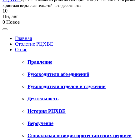
христиан веры евангельской пятидесятников
10
Пн
,
авг
0
Новое
Главная
Столетие РЦХВЕ
О нас
Правление
Руководители объединений
Руководители отделов и служений
Деятельность
История РЦХВЕ
Вероучение
Социальная позиция протестантских церквей