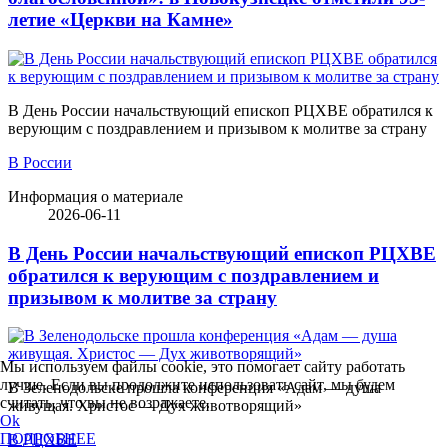
летие «Церкви на Камне»
В День России начальствующий епископ РЦХВЕ обратился к
верующим с поздравлением и призывом к молитве за страну
В России
Информация о материале
2026-06-11
В День России начальствующий епископ РЦХВЕ
обратился к верующим с поздравлением и
призывом к молитве за страну
Мы используем файлы cookie, это помогает сайту работать
лучше. Если вы продолжите использовать сайт, мы будем
В Зеленодольске прошла конференция «Адам — душа
считать, что вы не возражаете.
живущая. Христос — Дух животворящий»
Ok
ПОДРОБНЕЕ
В РЦХВЕ