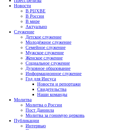
Пресс-релизы
Новости
В РЦХВЕ
В России
В мире
Актуально
Служение
Детское служение
Молодёжное служение
Семейное служение
Мужское служение
Женское служение
Социальное служение
Духовное образование
Информационное служение
Год для Иисуса
Новости и репортажи
Свидетельства
Наши команды
Молитва
Молитва о России
Пост Даниила
Молитва за гонимую церковь
Публикации
Интервью