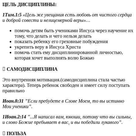
ЦЕЛЬ ДИСЦИПЛИНЫ:
1Тим.1:5
«Цель же увещания есть любовь от чистого сердца
и доброй совести и нелицемерной веры»…
помочь детям быть учениками Иисуса через научение их
тому, что делать и чего нельзя делать
показать ребенку его греховные побуждения
укрепить веру в Иисуса Христа
помочь стать ему дисциплинированной личностью,
которая хочет выполнять волю Божью

САМОДИСЦИПЛИНА
Это внутренняя мотивация.(самодисциплина стала частью
характера). Теперь ребенок свободен и имеет силу поступать
правильно
Иоан.8:31
”Если пребудете в Слове Моем, то вы истинно
Мои ученики”.
1Иоан.2:14
”...Я написал вам, юноши, потому что вы сильны,
и слово Божие пребывает в вас, и вы победили лукавого”.
 ПОЛЬЗА