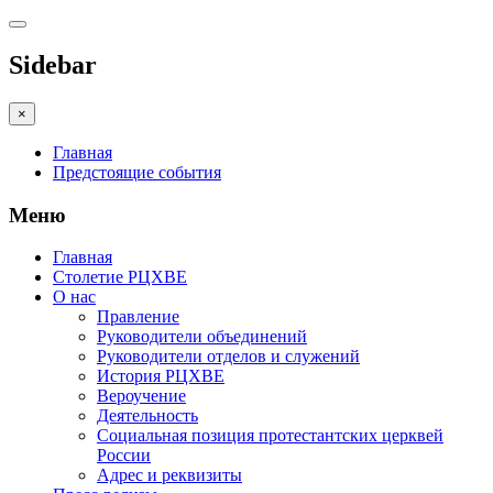
Sidebar
×
Главная
Предстоящие события
Меню
Главная
Столетие РЦХВЕ
О нас
Правление
Руководители объединений
Руководители отделов и служений
История РЦХВЕ
Вероучение
Деятельность
Социальная позиция протестантских церквей
России
Адрес и реквизиты