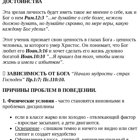
ДОСТОИНСТВА
Эта зрелая личность будет иметь такое же мнение о себе, как и
Бог о нем
Рим.12:3
”...не думайте о себе более, нежели
должно думать, но думайте скромно, по мере веры, какую
каждому Бог уделил”.
Этот ученик признает свою ценность в глазах Бога - ценность
человека, за которого умер Христос. Он понимает, что Бог
любит его
Иоан.3:16
и хочет сделать его жизнь духовно
богатой
Иоан.10:10
”...Я пришел для того, чтобы имели
жизнь и имели с избытком”.
 ЗАВИСИМОСТЬ ОТ БОГА
“Начало мудрости - страх
Господен”
Пр.1:7; Пс.110:10.
ПРИЧИНЫ ПРОБЛЕМ В ПОВЕДЕНИИ.
1. Физические условия
- часто становятся виновными в
проблемах дисциплины
если в классе жарко или холодно - отвлекающий фактор
- взрослые засыпают, а дети двигаются.
Освещение
- слишком темно и ничего не видно или свет
слепит и создает неудобство
Оформление класса - грязный, непривлекательный в