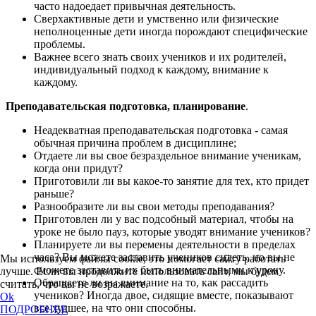
часто надоедает привычная деятельность.
Сверхактивные дети и умственно или физические
неполноценные дети иногда порождают специфические
проблемы.
Важнее всего знать своих учеников и их родителей,
индивидуальный подход к каждому, внимание к
каждому.
Преподавательская подготовка, планирование
.
Неадекватная преподавательская подготовка - самая
обычная причина проблем в дисциплине;
Отдаете ли вы свое безраздельное внимание ученикам,
когда они придут?
Приготовили ли вы какое-то занятие для тех, кто придет
раньше?
Разнообразите ли вы свои методы преподавания?
Приготовлен ли у вас подсобный материал, чтобы на
уроке не было пауз, которые уводят внимание учеников?
Планируете ли вы перемены деятельности в пределах
часа? Вы можете заставить учеников сидеть, но вы не
Мы используем файлы cookie, это помогает сайту работать
сможете заставить их быть внимательными к уроку.
лучше. Если вы продолжите использовать сайт, мы будем
Обращаете ли вы внимание на то, как рассадить
считать, что вы не возражаете.
учеников? Иногда двое, сидящие вместе, показывают
Ok
все худшее, на что они способны.
ПОДРОБНЕЕ