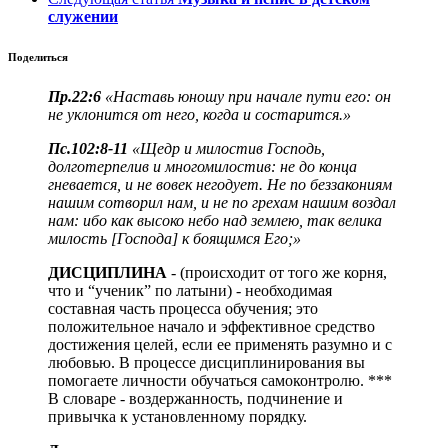
служении
Поделиться
Пр.22:6
«Наставь юношу при начале пути его: он
не уклонится от него, когда и состарится.»
Пс.102:8-11
«Щедр и милостив Господь,
долготерпелив и многомилостив: не до конца
гневается, и не вовек негодует. Не по беззакониям
нашим сотворил нам, и не по грехам нашим воздал
нам: ибо как высоко небо над землею, так велика
милость [Господа] к боящимся Его;»
ДИСЦИПЛИНА
- (происходит от того же корня,
что и “ученик” по латыни) - необходимая
составная часть процесса обучения; это
положительное начало и эффективное средство
достижения целей, если ее применять разумно и с
любовью. В процессе дисциплинирования вы
помогаете личности обучаться самоконтролю. ***
В словаре - воздержанность, подчинение и
привычка к установленному порядку.