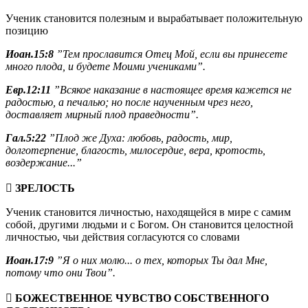
Ученик становится полезным и вырабатывает положительную
позицию
Иоан.15:8
”Тем прославится Отец Мой, если вы принесете
много плода, и будете Моими учениками”.
Евр.12:11
”Всякое наказание в настоящее время кажется не
радостью, а печалью; но после наученным чрез него,
доставляет мирный плод праведности”.
Гал.5:22
”Плод же Духа: любовь, радость, мир,
долготерпение, благость, милосердие, вера, кротость,
воздержание...”
 ЗРЕЛОСТЬ
Ученик становится личностью, находящейся в мире с самим
собой, другими людьми и с Богом. Он становится целостной
личностью, чьи действия согласуются со словами
Иоан.17:9
”Я о них молю... о тех, которых Ты дал Мне,
потому что они Твои”.
 БОЖЕСТВЕННОЕ ЧУВСТВО СОБСТВЕННОГО