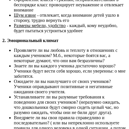
беспорядке класс провоцирует неуважение и отвлекает
внимание
Шум извне
- отвлекает, когда внимание детей ушло в
сторону, трудно вернуть его
Размеры мебели, удобство
- каждый, кому неудобно,
будет пытаться устроиться удобнее
2. Эмоциональный климат
Проявляете ли вы любовь и теплоту в отношениях с
каждым учеником? М.б., некоторые боятся вас, а
некоторые думают, что они вам безразличны?
Знаете ли вы каждого ученика достаточно хорошо?
Ученики будут вести себя хорошо, если уверенны: о мне
заботятся.
Ожидаете ли вы наилучшего от своих учеников?
Ученики оправдывают позитивные и негативные
ожидания своего учителя.
Устанавливаете ли вы разумные требования к
поведению для своих учеников? (неразумно ожидать,
что дошкольники будут смирно сидеть целый час, но
разумно ожидать, чтобы они не били друг друга).
Внедряете ли вы свои правила справедливо и
последовательно? ( или вы непреклонно используете
правила для одного человека в одной ситуации, а потом