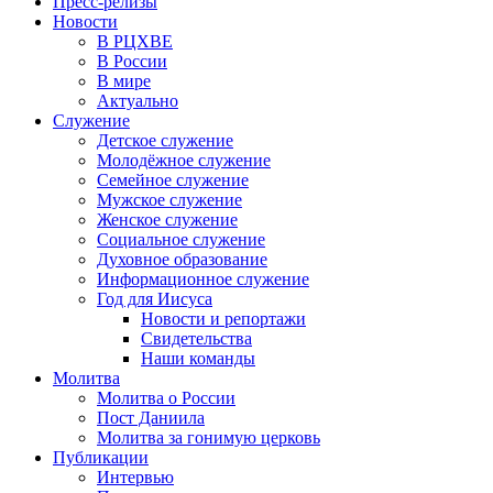
Пресс-релизы
Новости
В РЦХВЕ
В России
В мире
Актуально
Служение
Детское служение
Молодёжное служение
Семейное служение
Мужское служение
Женское служение
Социальное служение
Духовное образование
Информационное служение
Год для Иисуса
Новости и репортажи
Свидетельства
Наши команды
Молитва
Молитва о России
Пост Даниила
Молитва за гонимую церковь
Публикации
Интервью