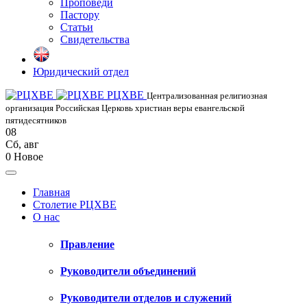
Проповеди
Пастору
Статьи
Свидетельства
Юридический отдел
РЦХВЕ
Централизованная религиозная
организация Российская Церковь христиан веры евангельской
пятидесятников
08
Сб
,
авг
0
Новое
Главная
Столетие РЦХВЕ
О нас
Правление
Руководители объединений
Руководители отделов и служений