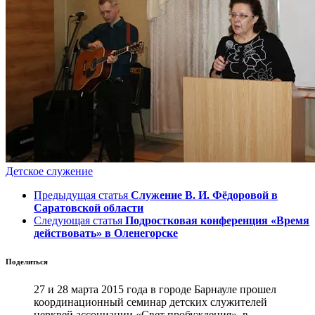
Детское служение
Предыдущая статья
Служение В. И. Фёдоровой в
Саратовской области
Следующая статья
Подростковая конференция «Время
действовать» в Оленегорске
Поделиться
27 и 28 марта 2015 года в городе Барнауле прошел
координационный семинар детских служителей
церквей ассоциации «Свет пробуждения», в