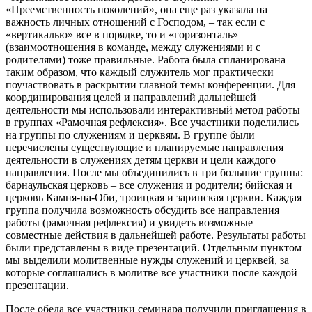
«Преемственность поколений», она еще раз указала на
важность личных отношений с Господом, – так если с
«вертикалью» все в порядке, то и «горизонталь»
(взаимоотношения в команде, между служениями и с
родителями) тоже правильные. Работа была спланирована
таким образом, что каждый служитель мог практически
поучаствовать в раскрытии главной темы конференции. Для
координирования целей и направлений дальнейшей
деятельности мы использовали интерактивный метод работы
в группах «Рамочная рефлексия». Все участники поделились
на группы по служениям и церквям. В группе были
перечислены существующие и планируемые направления
деятельности в служениях детям церкви и цели каждого
направления. После мы объединились в три большие группы:
барнаульская церковь – все служения и родители; бийская и
церковь Камня-на-Оби, троицкая и заринская церкви. Каждая
группа получила возможность обсудить все направления
работы (рамочная рефлексия) и увидеть возможные
совместные действия в дальнейшей работе. Результаты работы
были представлены в виде презентаций. Отдельным пунктом
мы выделили молитвенные нужды служений и церквей, за
которые соглашались в молитве все участники после каждой
презентации.
После обеда все участники семинара получили приглашения в