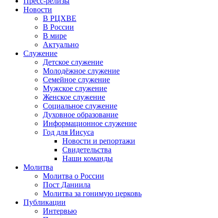
Пресс-релизы
Новости
В РЦХВЕ
В России
В мире
Актуально
Служение
Детское служение
Молодёжное служение
Семейное служение
Мужское служение
Женское служение
Социальное служение
Духовное образование
Информационное служение
Год для Иисуса
Новости и репортажи
Свидетельства
Наши команды
Молитва
Молитва о России
Пост Даниила
Молитва за гонимую церковь
Публикации
Интервью