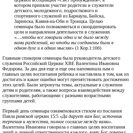
котором приняли участие родители и служители
детского, молодежного, подросткового и
спортивного служений из Барнаула, Бийска,
Заринска, Камня-на-Оби и Троицка. Целью
семинара было познакомиться и скоординировать
цели и направления деятельности в служениях
«….чтобы все говорили одно и не было между
вами разделений, но чтобы вы соединены были в
одном духе и в одних мыслях»
(1 Кор.1:10б)
Главным спикером семинара была руководитель детского
служения Российской Церкви ХВЕ Валентина Ивановна
Федорова. За два дня еще и еще она напоминала нам о
главных целях воспитания ребенка и наставляла в том, как их
достигать и какие ошибки могут препятствовать достижению
этих целей. Были затронуты темы, актуальные в служении
детям и родителям, а также вопросы взаимодействия между
служителями, работающими с разными возрастными
группами детей.
Первый день семинара ознаменовался стихом из послания
Павла римской церкви 15:5
«Да дарует вам Бог, источник
терпения и мужества, полное согласие между вами»
.
Валентина Ивановна говорила о главных целях воспитания
детей и личной ответственности каждого, кому Бог доверил