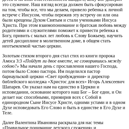
это служение. Наш взгляд всегда должен быть сфокусирован
на том, чтобы все, что мы делаем, привело ребенка к личной
встрече с Иисусом, чтобы пережив эту встречу он или она
были крещены Духом Святым и стали учениками Иисуса
Христа. При этом взаимопонимание и братская любовь между
родителями и служителями поможет к привести ребенка к
Богу, привить с малых лет любовь к Слову Божьему, научить
детей дисциплине в молитвенном доме, в общем стать
неотъемлемой частью церкви.
Золотым стихом второго дня стал стих из книги пророка
Амоса 3:3
«Пойдут ли двое вместе, не сговорившись между
собою?»
Мы начали день с прославления нашего Господа,
потом было Слово пастора. Им поделился пастор
барнаульской церкви «Свет пробуждения» и директор
библейского колледжа «Христос для всех» Игорь Алексеевич
Шапарев. Он указал нам на единство в Церкви и
исповедании, основание которого наш Бог – Бог един, и Он
делает нас способными, примирив всех с Собой в
единородном Сыне Иисусе Христе, одними устами и в одном
Духе исповедовать Его Слово и быть в единстве в Его Духе и
Теле.
Далее Валентина Ивановна раскрыла для нас темы
«Правильное понимание детского служения» и