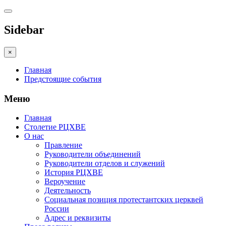
Sidebar
×
Главная
Предстоящие события
Меню
Главная
Столетие РЦХВЕ
О нас
Правление
Руководители объединений
Руководители отделов и служений
История РЦХВЕ
Вероучение
Деятельность
Социальная позиция протестантских церквей
России
Адрес и реквизиты