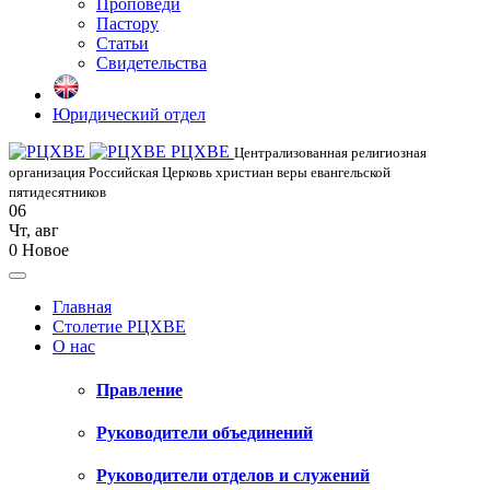
Проповеди
Пастору
Статьи
Свидетельства
Юридический отдел
РЦХВЕ
Централизованная религиозная
организация Российская Церковь христиан веры евангельской
пятидесятников
06
Чт
,
авг
0
Новое
Главная
Столетие РЦХВЕ
О нас
Правление
Руководители объединений
Руководители отделов и служений