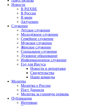
Пресс-релизы
Новости
В РЦХВЕ
В России
В мире
Актуально
Служение
Детское служение
Молодёжное служение
Семейное служение
Мужское служение
Женское служение
Социальное служение
Духовное образование
Информационное служение
Год для Иисуса
Новости и репортажи
Свидетельства
Наши команды
Молитва
Молитва о России
Пост Даниила
Молитва за гонимую церковь
Публикации
Интервью