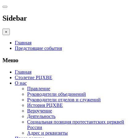
Sidebar
×
Главная
Предстоящие события
Меню
Главная
Столетие РЦХВЕ
О нас
Правление
Руководители объединений
Руководители отделов и служений
История РЦХВЕ
Вероучение
Деятельность
Социальная позиция протестантских церквей
России
Адрес и реквизиты