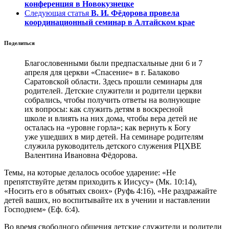
конференция в Новокузнецке
Следующая статья
В. И. Фёдорова провела
координационный семинар в Алтайском крае
Поделиться
Благословенными были предпасхальные дни 6 и 7
апреля для церкви «Спасение» в г. Балаково
Саратовской области. Здесь прошли семинары для
родителей. Детские служители и родители церкви
собрались, чтобы получить ответы на волнующие
их вопросы: как служить детям в воскресной
школе и влиять на них дома, чтобы вера детей не
осталась на «уровне горла»; как вернуть к Богу
уже ушедших в мир детей. На семинаре родителям
служила руководитель детского служения РЦХВЕ
Валентина Ивановна Фёдорова.
Темы, на которые делалось особое ударение: «Не
препятствуйте детям приходить к Иисусу» (Мк. 10:14),
«Носить его в объятьях своих» (Руфь 4:16), «Не раздражайте
детей ваших, но воспитывайте их в учении и наставлении
Господнем» (Еф. 6:4).
Во время свободного общения детские служители и родители