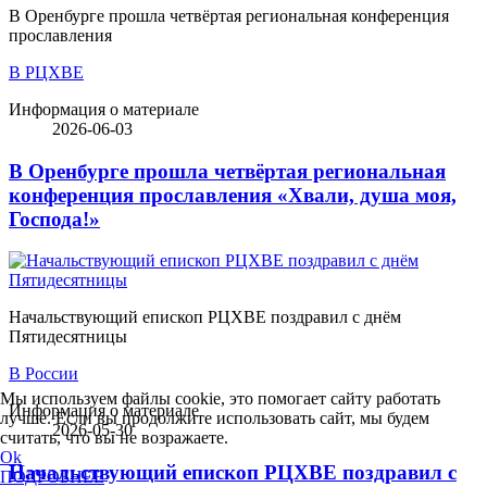
В Оренбурге прошла четвёртая региональная конференция
прославления
В РЦХВЕ
Информация о материале
2026-06-03
В Оренбурге прошла четвёртая региональная
конференция прославления «Хвали, душа моя,
Господа!»
Начальствующий епископ РЦХВЕ поздравил с днём
Пятидесятницы
В России
Мы используем файлы cookie, это помогает сайту работать
Информация о материале
лучше. Если вы продолжите использовать сайт, мы будем
2026-05-30
считать, что вы не возражаете.
Ok
Начальствующий епископ РЦХВЕ поздравил с
ПОДРОБНЕЕ