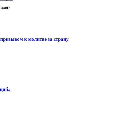
страну
призывом к молитве за страну
ящий»