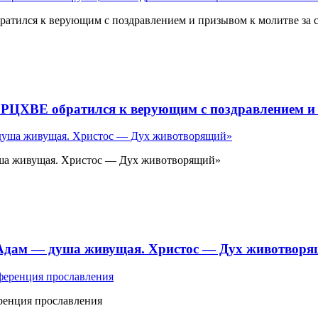
атился к верующим с поздравлением и призывом к молитве за 
 РЦХВЕ обратился к верующим с поздравлением и 
ша живущая. Христос — Дух животворящий»
«Адам — душа живущая. Христос — Дух животвор
ренция прославления