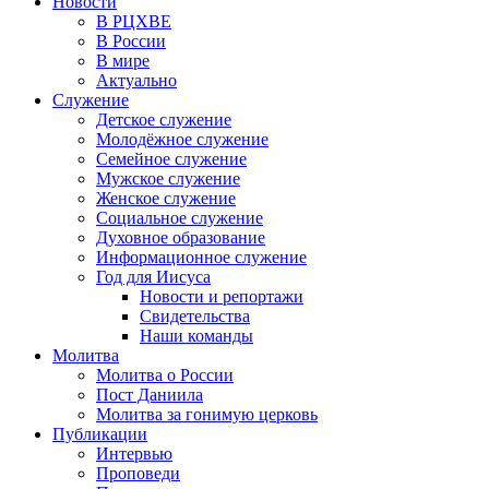
Новости
В РЦХВЕ
В России
В мире
Актуально
Служение
Детское служение
Молодёжное служение
Семейное служение
Мужское служение
Женское служение
Социальное служение
Духовное образование
Информационное служение
Год для Иисуса
Новости и репортажи
Свидетельства
Наши команды
Молитва
Молитва о России
Пост Даниила
Молитва за гонимую церковь
Публикации
Интервью
Проповеди