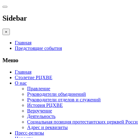
Sidebar
×
Главная
Предстоящие события
Меню
Главная
Столетие РЦХВЕ
О нас
Правление
Руководители объединений
Руководители отделов и служений
История РЦХВЕ
Вероучение
Деятельность
Социальная позиция протестантских церквей Росс
Адрес и реквизиты
Пресс-релизы