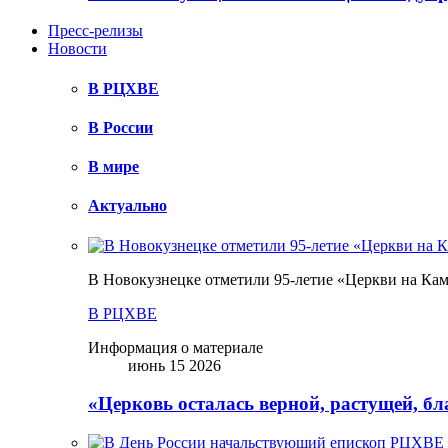
Пресс-релизы
Новости
В РЦХВЕ
В России
В мире
Актуально
В Новокузнецке отметили 95-летие «Церкви на Ка
В РЦХВЕ
Информация о материале
июнь 15 2026
«Церковь осталась верной, растущей, б