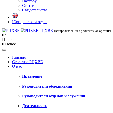
Пастору
Статьи
Свидетельства
Юридический отдел
РЦХВЕ
Централизованная религиозная организац
07
Пт
,
авг
0
Новое
Главная
Столетие РЦХВЕ
О нас
Правление
Руководители объединений
Руководители отделов и служений
Деятельность