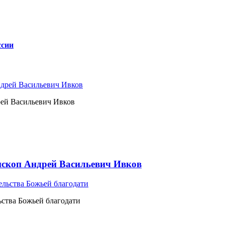
ссии
рей Васильевич Ивков
ископ Андрей Васильевич Ивков
ьства Божьей благодати